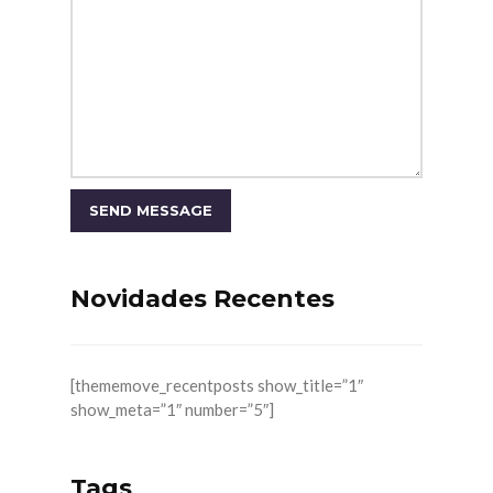
Novidades Recentes
[thememove_recentposts show_title=”1″
show_meta=”1″ number=”5″]
Tags