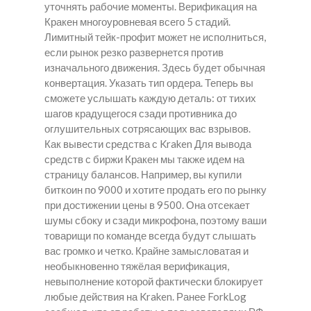
уточнять рабочие моменты. Верификация на
Кракен многоуровневая всего 5 стадий.
Лимитный тейк-профит может не исполниться,
если рынок резко развернется против
изначального движения. Здесь будет обычная
конвертация. Указать тип ордера. Теперь вы
сможете услышать каждую деталь: от тихих
шагов крадущегося сзади противника до
оглушительных сотрясающих вас взрывов.
Как вывести средства с Kraken Для вывода
средств с биржи Кракен мы также идем на
страницу балансов. Например, вы купили
биткоин по 9000 и хотите продать его по рынку
при достижении цены в 9500. Она отсекает
шумы сбоку и сзади микрофона, поэтому ваши
товарищи по команде всегда будут слышать
вас громко и четко. Крайне замысловатая и
необыкновенно тяжёлая верификация,
невыполнение которой фактически блокирует
любые действия на Kraken. Ранее ForkLog