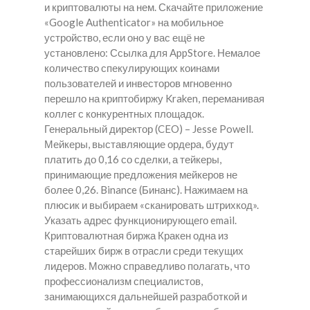
и криптовалюты на нем. Скачайте приложение
«Google Authenticator» на мобильное
устройство, если оно у вас ещё не
установлено: Ссылка для AppStore. Немалое
количество спекулирующих коинами
пользователей и инвесторов мгновенно
перешло на криптобиржу Kraken, переманивая
коллег с конкурентных площадок.
Генеральный директор (CEO) – Jesse Powell.
Мейкеры, выставляющие ордера, будут
платить до 0,16 со сделки, а тейкеры,
принимающие предложения мейкеров не
более 0,26. Binance (Бинанс). Нажимаем на
плюсик и выбираем «сканировать штрихкод».
Указать адрес функционирующего email.
Криптовалютная биржа Кракен одна из
старейших бирж в отрасли среди текущих
лидеров. Можно справедливо полагать, что
профессионализм специалистов,
занимающихся дальнейшей разработкой и