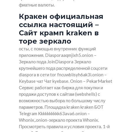
фиатные валюты.
Кракен официальная
ссылка настоящий –
Сайт крамп kraken в
торе зеркало
осты, с помощью внутренних функций
приложения. Diasporaaqmjixh5.onion –
Зеркало пода JoinDiaspora Зеркало
крупнейшего пода распределенной соцсети
diaspora в сети tor fncuwbiisyh6ak3i.onion –
Keybase чат Чат kyebase. Onion – PekarMarket
Сервис работает как биржа для покупки и
продажи доступов к сайтам (webshells) с
возможностью выбора по большому числу
параметров. Площадка kraken kraken БОТ
Telegram Kkkkkkkkkk63ava6.onion –
Whonix,.onion-зеркало проекта Whonix.
Просмотреть правила и условия проекта. 1-й