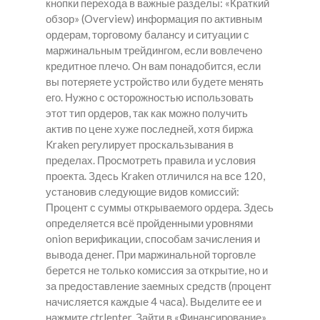
кнопки перехода в важные разделы: «Краткий
обзор» (Overview) информация по активным
ордерам, торговому балансу и ситуации с
маржинальным трейдингом, если вовлечено
кредитное плечо. Он вам понадобится, если
вы потеряете устройство или будете менять
его. Нужно с осторожностью использовать
этот тип ордеров, так как можно получить
актив по цене хуже последней, хотя биржа
Kraken регулирует проскальзывания в
пределах. Просмотреть правила и условия
проекта. Здесь Kraken отличился на все 120,
установив следующие видов комиссий:
Процент с суммы открываемого ордера. Здесь
определяется всё пройденными уровнями
onion верификации, способам зачисления и
вывода денег. При маржинальной торговле
берется не только комиссия за открытие, но и
за предоставление заемных средств (процент
начисляется каждые 4 часа). Выделите ее и
нажмите ctrlenter. Зайти в «Финансирование»