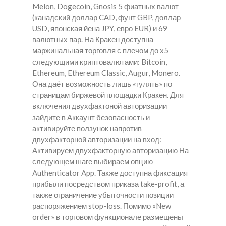
Melon, Dogecoin, Gnosis 5 фиатных валют
(канадский доллар CAD, фунт GBP, доллар
USD, японская йена JPY, евро EUR) и 69
валютных пар. На Кракен доступна
маржинальная торговля с плечом до x5
следующими криптовалютами: Bitcoin,
Ethereum, Ethereum Classic, Augur, Monero.
Она даёт возможность лишь «гулять» по
страницам биржевой площадки Кракен. Для
включения двухфактоной авторизации
зайдите в Аккаунт безопасность и
активируйте ползунок напротив
двухфакторной авторизации на вход:
Активируем двухфакторную авторизацию На
следующем шаге выбираем опцию
Authenticator App. Также доступна фиксация
прибыли посредством приказа take-profit, а
также ограничение убыточности позиции
распоряжением stop-loss. Помимо «New
order» в торговом функционале размещены