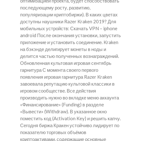
оптимизацией проекта, будет способствовать
последующему росту, развитию,
популяризации криптобиржи). В каких цветах
доступны наушники Razer Kraken 2019? Для
мобильных устройств: Скачать VPN – iphone
android После окончания установки, запустить
приложение и установить соединение. Kraken
на бэкэнде делигирует монеты в ноды и
делится частью полученных вознаграждений.
Обновленная культовая игровая сентябрь
гарнитура С момента своего первого
появления игровая гарнитура Razer Kraken
завоевала репутацию культовой классики в
игровом сообществе. Все действия
производить нужно во вкладке меню аккаунта
«Финансирование» (Funding) в разделе
«Вывести» (Withdraw). В указанное окно
поместить код (Activation Key) и решить капчу.
Сегодня биржа Кракен устойчиво лидирует по
показателю торговых объёмов
криптоактивами, содержащие основные