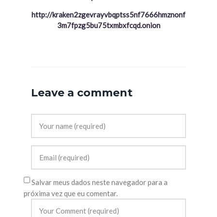
http://kraken2zgevrayvbqptss5nf7666hmznonf
3m7fpzg5bu75txmbxfcqd.onion
Leave a comment
Salvar meus dados neste navegador para a
próxima vez que eu comentar.