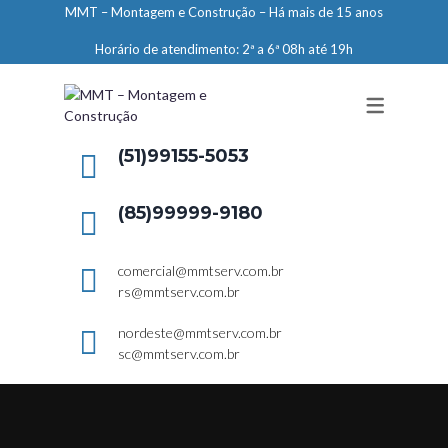
MMT – Montagem e Construção – Há mais de 15 anos
ENGENHARIA
Horário de atendimento: 2ª a 6ª 08h até 19h
LIMPEZA E CONSERVAÇÃO
MANUTENÇÃO PREDIAL
DEMARCAÇÕES
(51)99155-5053
SERVIÇOS EM ALTURA
(85)99999-9180
ELEVADORES – PREPARAÇÃO DE
LOCAIS
comercial@mmtserv.com.br
rs@mmtserv.com.br
nordeste@mmtserv.com.br
sc@mmtserv.com.br