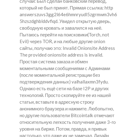
случай: Был сделан банковский перевод,
который не был принят. Прямая ссылка: http
answerszuvs3gg2l64e6hmnryudl5zgrmwm3vh6
5hzszdghblddvfiqd. Увидел открытую дверь,
свободную кровать и завалился на неё.
Пытаюсь перейти на поисковики(Torch, not
Evil) через TOR, и на любые другие onion
сайты, получаю это: Invalid Onionsite Address
The provided onionsite address is invalid.
Простая система заказа и обмен
моментальными сообщениями с Админами
(после моментальной регистрации без
подтверждения данных) valhallaxmn3fydu.
Однако есть ещё сети на базе I2P и других
технологий. Просто скопируйте ее из нашей
статьи, вставьте в адресную строку
анонимного браузера и нажмите. Любопытно,
но другие пользователи Bitcointalk отмечают
относительную легкость получения даже 3-го
уровня на бирже. Потом, правда, я привык
настолько, что даже их не замечал. Дизайн