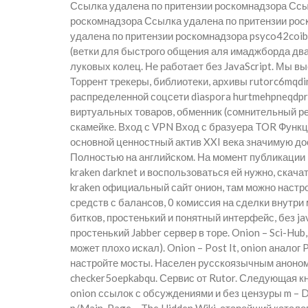
Ссылка удалена по притензии роскомнадзора Ссы
роскомнадзора Ссылка удалена по притензии рос
удалена по притензии роскомнадзора psyco42coib3
(ветки для быстрого общения аля имаджборда двач
луковых колец. Не работает без JavaScript. Мы в
Торрент трекеры, библиотеки, архивы rutorc6mqdin
распределенной соцсети diaspora hurtmehpneqdpr
виртуальных товаров, обменник (сомнительный рес
скамейке. Вход с VPN Вход с бразуера TOR Функц
основной ценностный актив XXI века значимую д
Полностью на английском. На момент публикации 
kraken darknet и воспользоваться ей нужно, скач
kraken официальный сайт онион, там можно наст
средств с балансов, 0 комиссия на сделки внутри
битков, простенький и понятный интерфейс, без jav
простенький Jabber сервер в торе. Onion – Sci-Hu
может плохо искал). Onion – Post It, onion анало
настройте мосты. Населен русскоязычным аноном
checker5oepkabqu. Сервис от Rutor. Следующая кно
onion ссылок с обсуждениями и без цензуры m – D