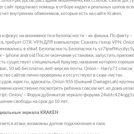
ог.onion-ресурсов, рассадник мошеннических ссылок. Связь дост
ter сайт предлагает помощь в отборе кидал и реальных шопов все
счет внутренних обменников, которые есть на сайте Kraken.
 и фокус на анонимности и безопасности – их фишка. По факту –
иса, требует OTR. VPN ДЛЯ компьютера: Скачать riseup VPN. Onio
меновались в shkaf. Безопасность Безопасность yz7lpwfhhzcdyc5y
N – iphone android После окончания установки, запустить приложе
асть существует специальный браузер, название которого хороше
рвис, 50 мб бесплатно, веб-версия почты. Onion – Harry71 список
во сайтов лично проверены и отсутствуют в скам-листах.
судов, юристы, адвокаты. Onion XSS (бывший DamageLab) крупн
емени качественно посмотреть ребенка совсем нет, из дома уезж
Script. Onion/ – Форум дубликатов зеркало форума 24xbtc424rgg5z
шение свободы на срок до 10 лет.
иальные зеркала KRAKEN
ается атаке, возможны долгие подключения и лаги.