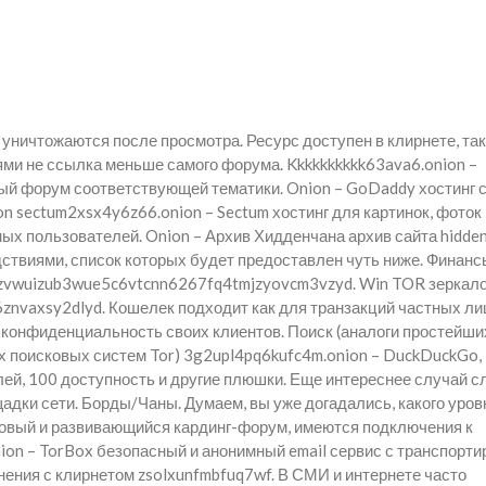
, уничтожаются после просмотра. Ресурс доступен в клирнете, та
ями не ссылка меньше самого форума. Kkkkkkkkkk63ava6.onion –
ый форум соответствующей тематики. Onion – GoDaddy хостинг с
n sectum2xsx4y6z66.onion – Sectum хостинг для картинок, фоток 
ых пользователей. Onion – Архив Хидденчана архив сайта hidden
твиями, список которых будет предоставлен чуть ниже. Финанс
fazvwuizub3wue5c6vtcnn6267fq4tmjzyovcm3vzyd. Win TOR зеркало
vaxsy2dlyd. Кошелек подходит как для транзакций частных лиц
ь конфиденциальность своих клиентов. Поиск (аналоги простейши
х поисковых систем Tor) 3g2upl4pq6kufc4m.onion – DuckDuckGo, 
ей, 100 доступность и другие плюшки. Еще интереснее случай с
дки сети. Борды/Чаны. Думаем, вы уже догадались, какого уров
новый и развивающийся кардинг-форум, имеются подключения к
ion – TorBox безопасный и анонимный email сервис с транспорти
нения с клирнетом zsolxunfmbfuq7wf. В СМИ и интернете часто