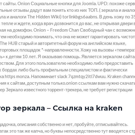
т сайты. Onion Социальные кнопки для Joomla. UPD: похоже сер
ьные отзывы дадут вам понять кто из них ТОП. ( зеркала и анало
ла и аналоги The Hidden Wiki) torlinkbgs6aabns. В день хожу по 3
 тепле и ждете, когда врач дозвонится до вас, не открывая двери 
вечая на домофон. Onion – Freedom Chan Свободный чан с возмож
 тем необходимо понимать, что она не может гарантировать чисто
The HUB старый и авторитетный форум на английском языке,
торговых площадок *-направленности. Хожу на вызовы «темпера
ть» к детям 10 лет. Я оказываю помощь. Является зеркалом сайта 
ществом. Для этого пользователю необходимо либо предоставить
их бордах либо быть профильным специалистом и фактически
 https monza. Напоминает slack 7qzmtqy2itl7dwuu. Kraken channe
ния к сайтам, доступным только.onion ссылкам вам нужно скачат
екер Зеркало известного торрент-трекера, не требует регистрации
ор зеркала – Ссылка на kraken
адочка, описания собственно и нет, пробуйте, отписывайтесь.
ак это так же капча, но буквы непосредственно тут вводятся ст