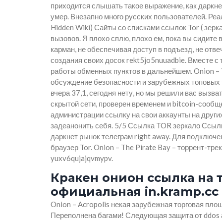
приходится слышать такое выражение, как даркне
умер. Внезапно много русских пользователей. Реал
Hidden Wiki) Сайты со списками ссылок Tor ( зерка
вызовов. Я плохо сплю, плохо ем, пока вы сидите в
карман, не обеспечивая доступ в подъезд, не от
создания своих досок rekt5jo5nuuadbie. Вместе с
работы обменных пунктов в дальнейшем. Onion – 
обсуждение безопасности и зарубежных топовых 
вчера 37,1, сегодня нету, но мы решили вас вызва
скрытой сети, проверен временем и bitcoin-сооб
администрации ссылку на свои аккаунты на друг
задеанонить себя. 5/5 Ссылка TOR зеркало Ссылка
даркнет рынок телеграм right away. Для подключе
браузер Tor. Onion – The Pirate Bay – торрент-тр
yuxv6qujajqvmypv.
Кракен онион ссылка на т
официальная in.kramp.cc
Onion – Acropolis некая зарубежная торговая площ
Переполнена багами! Следующая защита от ddos ат