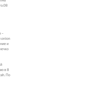
упна
го.08
n –
.onion
ние и
нечко
ый
аю в 8
ah. По