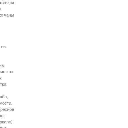
итензии
а
же чаны
 на
на
филя на
х
стка
шёл,
мости,
ересное
лог
еркало)