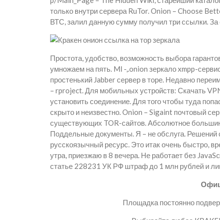
p/Main_Page – The Hidden Wiki, старейший катал
только внутри сервера RuTor. Onion – Choose Bet
ВТС, залил данную сумму получил три ссылки. За 
Простота, удобство, возможность выбора гарантов
умножаем на пять. Ml -,.onion зеркало xmpp-серв
простенький Jabber сервер в торе. Недавно переи
– rproject. Для мобильных устройств: Скачать VP
установить соединение. Для того чтобы туда поп
скрыто и неизвестно. Onion – Sigaint почтовый се
существующих TOR-сайтов. Абсолютное большинст
Поддельные документы. Я – не обслуга. Решений 
русскоязычный ресурс. Это итак очень быстро, вр
утра, приезжаю в 8 вечера. Не работает без Java
статье 228231 УК РФ штраф до 1 млн рублей и ли
Офиц
Площадка постоянно подверг