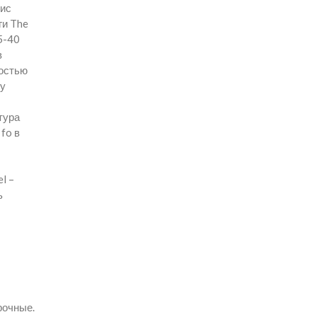
вис
ги The
5-40
в
ностью
ту
тура
fo в
l –
ь
рочные.