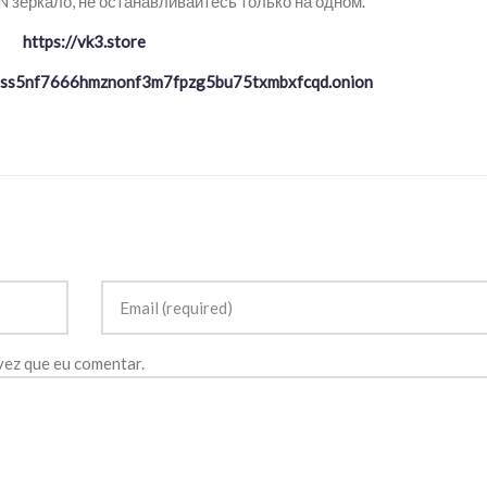
зеркало, не останавливайтесь только на одном.
https://vk3.store
ptss5nf7666hmznonf3m7fpzg5bu75txmbxfcqd.onion
vez que eu comentar.