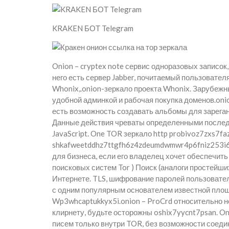
KRAKEN БОТ Telegram
Onion – cryptex note сервис одноразовых записок
него есть сервер Jabber, почитаемый пользовател
Whonix,.onion-зеркало проекта Whonix. Зарубежн
удобной админкой и рабочая покупка доменов.onio
есть возможность создавать альбомы для зареган
Данные действия чреваты определенными последс
JavaScript. One TOR зеркало http probivoz7zxs7
shkafweetddhz7ttgfh6z4zdeumdwmwr4p6fniz253i6zn
для бизнеса, если его владелец хочет обеспечит
поисковых систем Tor ) Поиск (аналоги простейши
Интернете. TLS, шифрование паролей пользовател
с одним популярным основателем известной площа
Wp3whcaptukkyx5i.onion – ProCrd относительно 
клирнету, будьте осторожны oshix7yycnt7psan. On
писем только внутри TOR, без возможности соеди