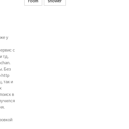
room
shower
кже у
ервис с
и тд,
chan.
ы. Без
 http
, так и
х
поиск в
лучился
ня.
ровкой