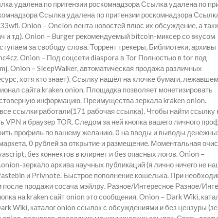
лка удалена по притензии роскомнадзора Ссылка удалена по пр
комнадзора Ссылка удалена по притензии роскомнадзора Ссылк
3wfl. Onion – Onelon лента новостей плюс их обсуждение, а так
 и тд). Onion – Burger рекомендуемый bitcoin-миксер со вкусом
ыступаем за свободу слова. Торрент трекеры, Библиотеки, архивы
c4cz. Onion – Под соцсети diaspora в Tor Полностью в tor под
mj. Onion – SleepWalker, автоматическая продажа различных
урс, хотя кто знает). Ссылку нашёл на клочке бумаги, лежавшем
ионал сайта kraken onion. Площадка позволяет монетизировать
остоверную информацию. Преимущества зеркала kraken onion.
все ссылки работали(171 рабочая ссылка). Чтобы найти ссылку 
ать VPN и браузер TOR. Следом за ней кнопка вашего личного про
роить профиль по вашему желанию. 0 на вводы и выводы денежны
 маркета, 0 рублей за открытие и размещение. Моментальная очи
ascript, без коннектов в клирнет и без опасных логов. Onion –
b,.onion-зеркало архива научных публикаций (я лично ничего не на
г Pastebin и Privnote. Быстрое пополнение кошелька. При необходи
 после продажи сосача мэйлру. Разное/Интересное Разное/Инт
пка на kraken сайт onion это сообщения. Onion – Dark Wiki, ката
ark Wiki, каталог onion ссылок с обсуждениями и без цензуры (з