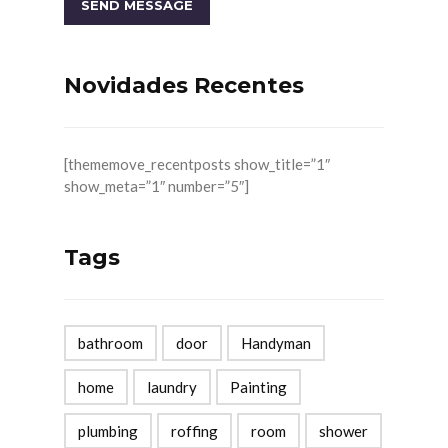
Novidades Recentes
[thememove_recentposts show_title=”1″
show_meta=”1″ number=”5″]
Tags
bathroom
door
Handyman
home
laundry
Painting
plumbing
roffing
room
shower