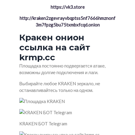
https://vk3.store
http://kraken2zgevrayvbqptss5nf7666hmznonf
3m7fpzg5bu75txmbxfcqd.onion
Кракен онион
ссылка на сайт
krmp.cc
Площадка постоянно подвергается атаке,
возможны долгие подключения и лаги.
Выбирайте любое KRAKEN зеркало, не
останавливайтесь только на одном.
KRAKEN БОТ Telegram