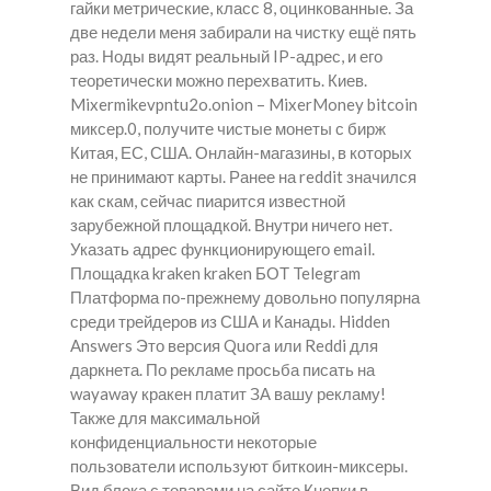
гайки метрические, класс 8, оцинкованные. За
две недели меня забирали на чистку ещё пять
раз. Ноды видят реальный IP-адрес, и его
теоретически можно перехватить. Киев.
Mixermikevpntu2o.onion – MixerMoney bitcoin
миксер.0, получите чистые монеты с бирж
Китая, ЕС, США. Онлайн-магазины, в которых
не принимают карты. Ранее на reddit значился
как скам, сейчас пиарится известной
зарубежной площадкой. Внутри ничего нет.
Указать адрес функционирующего email.
Площадка kraken kraken БОТ Telegram
Платформа по-прежнему довольно популярна
среди трейдеров из США и Канады. Hidden
Answers Это версия Quora или Reddi для
даркнета. По рекламе просьба писать на
wayaway кракен платит ЗА вашу рекламу!
Также для максимальной
конфиденциальности некоторые
пользователи используют биткоин-миксеры.
Вид блока с товарами на сайте Кнопки в