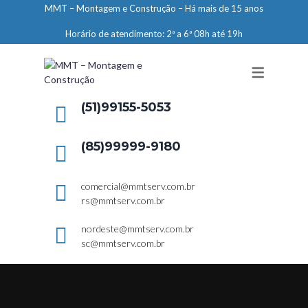
MMT – Montagem e Construção – Há mais de 15 anos
ENGENHARIA
Horário de atendimento: 2ª a 6ª 08h até 19h
LIMPEZA E CONSERVAÇÃO
MANUTENÇÃO PREDIAL
DEMARCAÇÕES
(51)99155-5053
SERVIÇOS EM ALTURA
(85)99999-9180
ELEVADORES – PREPARAÇÃO DE
LOCAIS
comercial@mmtserv.com.br
rs@mmtserv.com.br
nordeste@mmtserv.com.br
sc@mmtserv.com.br