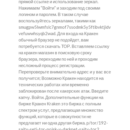
прямой ссылке и использование зеркал.
Нажимаем “Войти” и заходим под своими
логином и паролем. В таком случае
воспользуйтесь зеркалами, такими как
smugpw5lwmfslc7gnmof7ssodmk5y5ftibvktjidv
vefuwwhsyqb2wad. Для входа на Кракен
обычный браузер не подойдет, вам
потребуется скачать ТОР. Вставляем ссылку
на кракен магазин в поисковую сроку
браузера, переходим по ней и проходим
несложный процесс регистрации.
Перепроверьте внимательно адрес и у вас все
получится; Возможно Кракен находится на
технических работах или временно
заблокирован после хакерских атак. Введите
капчу. Войти. Дополнительные функции на
бирже Кракен Kraken это биржа с полным
спектром услуг, предлагающая множество
функций, которые в совокупности не
предлагает ни одна другая биржа. p/tor/192-
sajty-seti-tor-poisk-v-darknet-sajty-tor2