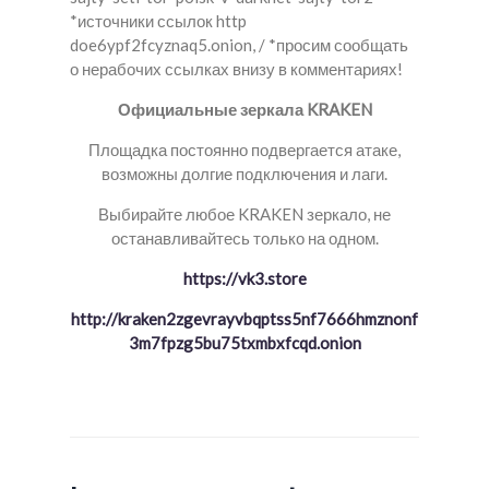
*источники ссылок http
doe6ypf2fcyznaq5.onion, / *просим сообщать
о нерабочих ссылках внизу в комментариях!
Официальные зеркала KRAKEN
Площадка постоянно подвергается атаке,
возможны долгие подключения и лаги.
Выбирайте любое KRAKEN зеркало, не
останавливайтесь только на одном.
https://vk3.store
http://kraken2zgevrayvbqptss5nf7666hmznonf
3m7fpzg5bu75txmbxfcqd.onion