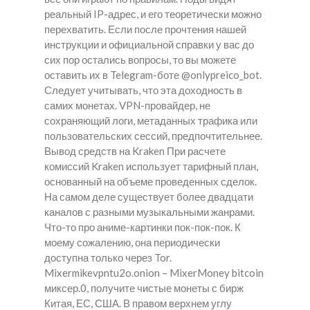
реальный IP-адрес, и его теоретически можно
перехватить. Если после прочтения нашей
инструкции и официальной справки у вас до
сих пор остались вопросы, то вы можете
оставить их в Telegram-боте @onlypreico_bot.
Следует учитывать, что эта доходность в
самих монетах. VPN-провайдер, не
сохраняющий логи, метаданных трафика или
пользовательских сессий, предпочтительнее.
Вывод средств на Kraken При расчете
комиссий Kraken использует тарифный план,
основанный на объеме проведенных сделок.
На самом деле существует более двадцати
каналов с разными музыкальными жанрами.
Что-то про аниме-картинки пок-пок-пок. К
моему сожалению, она периодически
доступна только через Tor.
Mixermikevpntu2o.onion – MixerMoney bitcoin
миксер.0, получите чистые монеты с бирж
Китая, ЕС, США. В правом верхнем углу