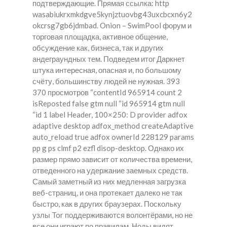
подтверждающие. Прямая ссылка: http
wasabiukrxmkdgve5kynjztuovbg43uxcbcxn6y2
okcrsg7gb6jdmbad. Onion – SwimPool форум и
торговая площадка, активное общение,
обсуждение как, бизнеса, так и других
андеграундных тем. Подведем итог Даркнет
штука интересная, опасная и, по большому
счёту, большинству людей не нужная. 393
370 просмотров “contentId 965914 count 2
isReposted false gtm null “id 965914 gtm null
“id 1 label Header, 100×250: D provider adfox
adaptive desktop adfox_method createAdaptive
auto_reload true adfox ownerId 228129 params
pp g ps clmf p2 ezfl disop-desktop. Однако их
размер прямо зависит от количества времени,
отведенного на удержание заемных средств.
Самый заметный из них медленная загрузка
веб-страниц, и она протекает далеко не так
быстро, как в других браузерах. Поскольку
узлы Tor поддерживаются волонтёрами, но не
все они играют по правилам. Ноды видят