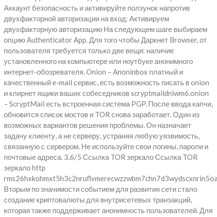
Аккаунт безопасность и активируйте ползунок напротив
двухфакторной авторизации на вход: Активируем
двухфакторную авторизацию На следующем шаге выбираем
опцию Authenticator App. Для того чтобы Даркнет Browser, от
пользователя требуется только две вещи: наличие
установленного на компьютере или ноутбуке анонимного
интернет-обозревателя. Onion – Anoninbox платный и
качественный e-mail сервис, есть возможность писать в onion
и клирнет ящики ваших собеседников scryptmaildniwm6.onion
– ScryptMail есть встроенная система PGP. После ввода капчи,
обновится список мостов и TOR снова заработает. Один из
возможных вариантов решения проблемы. Он назначает
задачу клиенту, а не серверу, устраняя любую уязвимость,
связанную с сервером. Не используйте свои логины, пароли и
почтовые адреса. 3.6/5 Ссылка TOR зеркало Ссылка TOR
зеркало http
rms26hxkohmxt5h3c2nruflvmerecwzzwbm7chn7d3wydscxnrin5oa
Вторым по значимости событием для развития сети стало
создание криптовалюты для внутрисетевых транзакций,
которая также поддерживает анонимность пользователей. Для