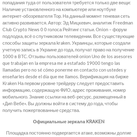
попадания туда от пользователя требуется только две вещи:
Наличие установленного на компьютере или ноутбуке
интернет-обозревателя Тор. На данный момент теневая сеть
активно развивается. Автор: Эд Мицкевич, аналитик Freedman
Сlub Crypto News 0 0 голоса Рейтинг статьи. Onion – форум
подлодка, всё о спутниковом телевидении. Все существующие
способы защиты зеркала kraken. Украинцы, которые создали
учетную запись в Украине до года, получат право на получение
1000 в BTC. Отзывы пользователей onion Uno de los asesores
que trabajan en la empresa me a estafado 19000 tengo las
llamadas pero no sé cómo ponerme en contacto con ustedes y
enseñarles desde el día que me llamos. Верификация на бирже
Kraken На первом уровне трейдеру следует предоставить
информацию, содержащую ФИО, адрес проживания, номер
мобильного. Знание ссылки на веб-ресурс, размещенный в
«Дип Вебе». Вы должны войти в систему до года, чтобы
получить пожертвованные средства.
Официальные зеркала KRAKEN
Площадка постоянно подвергается атаке, возможны долгие