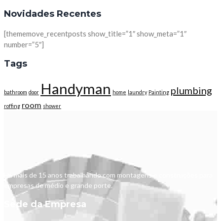
Novidades Recentes
[thememove_recentposts show_title=”1″ show_meta=”1″
number=”5″]
Tags
Handyman
plumbing
bathroom
door
home
laundry
Painting
room
roffing
shower
Há mais de 15 anos trabalhando com montagens e construções para
empresas de médio e grande porte.
Sede da Empresa