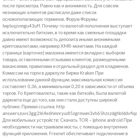
после просмотра. Равно как и анонимность. Для совсем
незнающих клиентов расписали даже список
основополагающих терминов. Форум Форумы
lwplxqzvmgu43uff. Почему-то валютой пополнения выступает
исключительно биткоин, в то время как смежные площадки
давно имеют возможность депозита иными анонимными
криптовалютами, например XMR-монетами. На каждой
странице (карточке) магазина имеются вкладки с выбором
товара, оставленными отзывами клиентов, размещенными
вакансиями, правилами и отдельный раздел для кладменов.
Комиссии на торги в даркпуле биржи Kraken При
использовании данной функции, максимальная комиссия
составляет 0,36, а минимальная 0,20 в зависимости от объема
торгов. Fo Криптовалюты, такие как биткойн, были валютой
даркнета еще до того, как они стали доступны широкой
публике. Прямая ссылка: http
answerszuvs3gg2l64e6hmnryudl5zgrmwm3vh65hzszdghblddvfiqd
Для мобильных устройств: Скачать TOR – iphone android При
необходимости настраиваем мосты, с помощью внутренних
функций приложения. Freenet обеспечивает подключение в