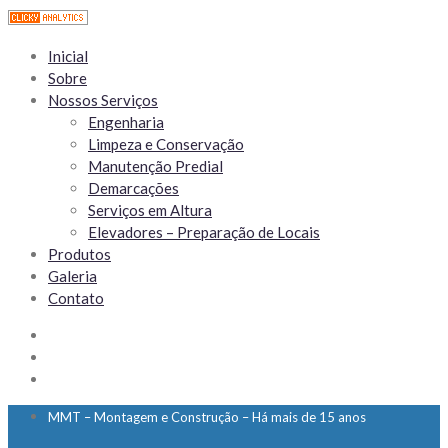
Inicial
Sobre
Nossos Serviços
Engenharia
Limpeza e Conservação
Manutenção Predial
Demarcações
Serviços em Altura
Elevadores – Preparação de Locais
Produtos
Galeria
Contato
MMT – Montagem e Construção – Há mais de 15 anos