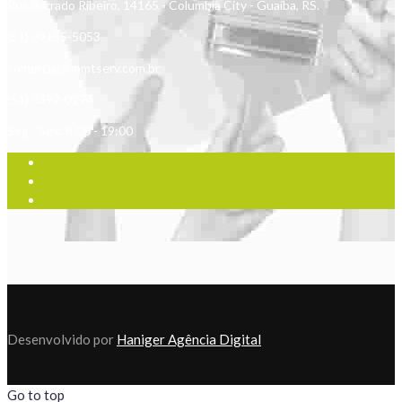
Rua Barrado Ribeiro, 14165 - Columbia City - Guaíba, RS.
(51) 99155-5053
comercial@mmtserv.com.br
(51) 3392-0274
Seg - Sex: 8:00 - 19:00
Desenvolvido por
Haniger Agência Digital
Go to top