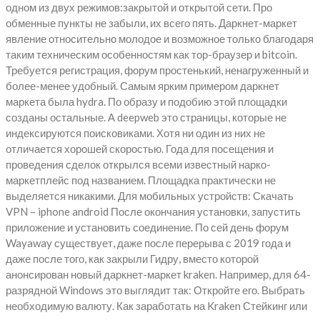
одном из двух режимов:закрытой и открытой сети. Про
обменные пункты не забыли, их всего пять. Даркнет-маркет
явление относительно молодое и возможное только благодаря
таким техническим особенностям как тор-браузер и bitcoin.
Требуется регистрация, форум простенький, ненагруженный и
более-менее удобный. Самым ярким примером даркнет
маркета была hydra. По образу и подобию этой площадки
созданы остальные. А deepweb это страницы, которые не
индексируются поисковиками. Хотя ни один из них не
отличается хорошей скоростью. Года для посещения и
проведения сделок открылся всеми известный нарко-
маркетплейс под названием. Площадка практически не
выделяется никакими. Для мобильных устройств: Скачать
VPN – iphone android После окончания установки, запустить
приложение и установить соединение. По сей день форум
Wayaway существует, даже после перерыва с 2019 года и
даже после того, как закрыли Гидру, вместо которой
анонсирован новый даркнет-маркет kraken. Например, для 64-
разрядной Windows это выглядит так: Откройте его. Выбрать
необходимую валюту. Как заработать на Kraken Стейкинг или