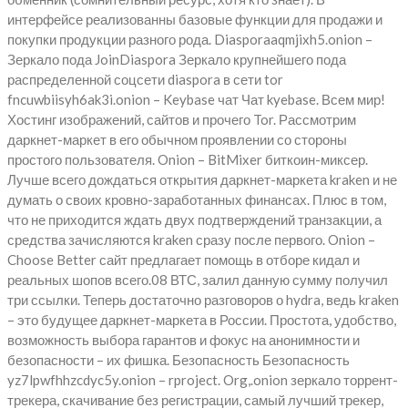
интерфейсе реализованны базовые функции для продажи и
покупки продукции разного рода. Diasporaaqmjixh5.onion –
Зеркало пода JoinDiaspora Зеркало крупнейшего пода
распределенной соцсети diaspora в сети tor
fncuwbiisyh6ak3i.onion – Keybase чат Чат kyebase. Всем мир!
Хостинг изображений, сайтов и прочего Tor. Рассмотрим
даркнет-маркет в его обычном проявлении со стороны
простого пользователя. Onion – BitMixer биткоин-миксер.
Лучше всего дождаться открытия даркнет-маркета kraken и не
думать о своих кровно-заработанных финансах. Плюс в том,
что не приходится ждать двух подтверждений транзакции, а
средства зачисляются kraken сразу после первого. Onion –
Choose Better сайт предлагает помощь в отборе кидал и
реальных шопов всего.08 ВТС, залил данную сумму получил
три ссылки. Теперь достаточно разговоров о hydra, ведь kraken
– это будущее даркнет-маркета в России. Простота, удобство,
возможность выбора гарантов и фокус на анонимности и
безопасности – их фишка. Безопасность Безопасность
yz7lpwfhhzcdyc5y.onion – rproject. Org,.onion зеркало торрент-
трекера, скачивание без регистрации, самый лучший трекер,