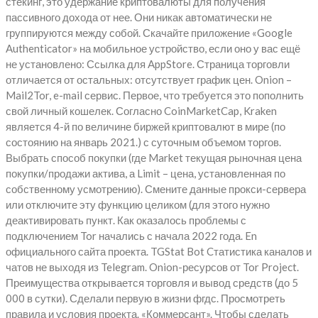
стекинг, это удержание криптовалюты для получения
пассивного дохода от нее. Они никак автоматически не
группируются между собой. Скачайте приложение «Google
Authenticator» на мобильное устройство, если оно у вас ещё
не установлено: Ссылка для AppStore. Страница торговли
отличается от остальных: отсутствует график цен. Onion –
Mail2Tor, e-mail сервис. Первое, что требуется это пополнить
свой личный кошелек. Согласно CoinMarketCap, Kraken
является 4-й по величине биржей криптовалют в мире (по
состоянию на январь 2021.) с суточным объемом торгов.
Выбрать способ покупки (где Market текущая рыночная цена
покупки/продажи актива, а Limit – цена, установленная по
собственному усмотрению). Смените данные прокси-сервера
или отключите эту функцию целиком (для этого нужно
деактивировать пункт. Как оказалось проблемы с
подключением Tor начались с начала 2022 года. En
официального сайта проекта. TGStat Bot Cтатистика каналов и
чатов не выходя из Telegram. Onion-ресурсов от Tor Project.
Преимущества открывается торговля и вывод средств (до 5
000 в сутки). Сделали первую в жизни фгдс. Просмотреть
правила и условия проекта. «Коммерсант». Чтобы сделать