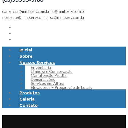
(85)99999-9180
comercial@mmtserv.com.br
rs@mmtserv.com.br
nordeste@mmtserv.com.br
sc@mmtserv.com.br
Inicial
Sobre
Nossos Serviços
Engenharia
Limpeza e Conservação
Manutenção Predial
Demarcações
Serviços em Altura
Elevadores – Preparação de Locais
Produtos
Galeria
Contato