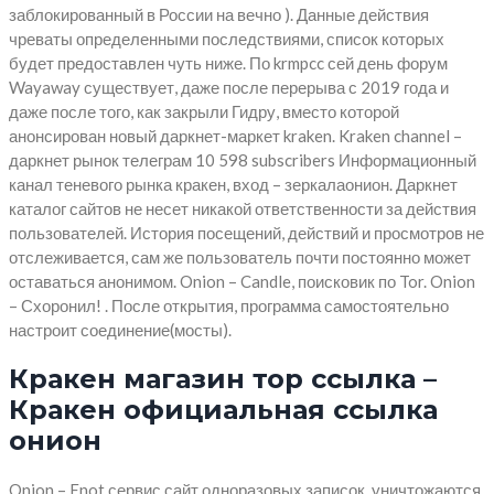
заблокированный в России на вечно ). Данные действия
чреваты определенными последствиями, список которых
будет предоставлен чуть ниже. По krmpcc сей день форум
Wayaway существует, даже после перерыва с 2019 года и
даже после того, как закрыли Гидру, вместо которой
анонсирован новый даркнет-маркет kraken. Kraken channel –
даркнет рынок телеграм 10 598 subscribers Информационный
канал теневого рынка кракен, вход – зеркалаонион. Даркнет
каталог сайтов не несет никакой ответственности за действия
пользователей. История посещений, действий и просмотров не
отслеживается, сам же пользователь почти постоянно может
оставаться анонимом. Onion – Candle, поисковик по Tor. Onion
– Схоронил! . После открытия, программа самостоятельно
настроит соединение(мосты).
Кракен магазин тор ссылка –
Кракен официальная ссылка
онион
Onion – Enot сервис сайт одноразовых записок, уничтожаются