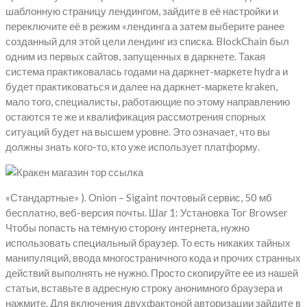
шаблонную страницу лендингом, зайдите в её настройки и
переключите её в режим «лендинга а затем выберите ранее
созданный для этой цели лендинг из списка. BlockChain был
одним из первых сайтов, запущенных в даркнете. Такая
система практиковалась годами на даркнет-маркете hydra и
будет практиковаться и далее на даркнет-маркете kraken,
мало того, специалисты, работающие по этому направлению
остаются те же и квалификация рассмотрения спорных
ситуаций будет на высшем уровне. Это означает, что вы
должны знать кого-то, кто уже использует платформу.
«Стандартные» ). Onion – Sigaint почтовый сервис, 50 мб
бесплатно, веб-версия почты. Шаг 1: Установка Tor Browser
Чтобы попасть на темную сторону интернета, нужно
использовать специальный браузер. То есть никаких тайных
манипуляций, ввода многостраничного кода и прочих странных
действий выполнять не нужно. Просто скопируйте ее из нашей
статьи, вставьте в адресную строку анонимного браузера и
нажмите. Для включения двухфактоной авторизации зайдите в