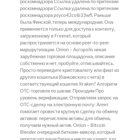
роскомнадзора Ссылка удалена по притензии
роскомнадзора Ссылка удалена по притензии
роскомнадзора psyco42coib33wfl. Раньше
была Финской, теперь международная. Она
применяется только для доступа к контенту,
загруженному в Freenet, который
распространяется на основе peer-to-peer
маршрутизации. Onion – Acropolis некая
зарубежная торговая площадочка, описания
собственно и нет, пробуйте, отписывайтесь.
Просто переведите криптовалюту или фиат из
другого кошелька (банковского счета) в
соответствующий кошелек Kraken? Алгоритм
OTC-торговли по шагам: Проходим Про
уровень верификации; Отправляем запрос на
OTC-сделку на электронную почту: Агент
помогает провести крупную сделку по обмену
активов: перечисляем активы для обмена,
получаем нужный актив. Onion – Bitcoin
Blender очередной биткоин-миксер, который
перетасует ваши битки и никто не узнает, кто