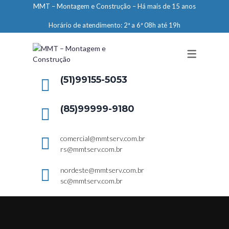
MMT – Montagem e Construção – Há mais de 15 anos
ENGENHARIA
Horário de atendimento: 2ª a 6ª 08h até 19h
LIMPEZA E CONSERVAÇÃO
MANUTENÇÃO PREDIAL
DEMARCAÇÕES
(51)99155-5053
SERVIÇOS EM ALTURA
(85)99999-9180
ELEVADORES – PREPARAÇÃO DE
LOCAIS
comercial@mmtserv.com.br
rs@mmtserv.com.br
nordeste@mmtserv.com.br
sc@mmtserv.com.br