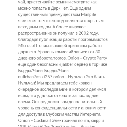
чай, пристегивайте ремни и смотрите как
можно попасть в ДаркНет. Еще одним
существенным преимуществом Mailpile
является то, что его код является открытым
исходным кодом. А более широкое
распространение он получил в 2002 году,
благодаря публикации работы программистов
Microsoft, описывающей принципы работы
даркнета. Уровень комиссий зависит от 30-
дневного оборота торгов. Onion – CryptoParty
еще один безопасный jabber сервер в торчике
Борды/Чаны Борды/Чаны
nullchan7msxi257.onion – Нульчан Это блять
Нульчан! Мы предлагаем тебе кракен
очередное исследование, в котором делимся
всем, что удалось откопать за последнее
время. Он предложит вам дополнительный
уровень конфиденциальности и анонимности
для доступа к глубоким частям Интернета.
Onion – Cockmail Электронная почта, xmpp и
VPS. Vabu56j2ep2rwv3b.onion – Russian