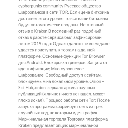
cypherpunks community Русское общество
шифропанков в сети TOR. Если цена биткоина
достигнет этого уровня, то все ваши биткоины
будут автоматически проданы. Негативный
отзыв о Kraken В последний раз подобный
отказ в работе сервиса был зафиксирован
летом 2019 года: Однако далеко не всем даже
удается приступить к торгам на данной
платформе. Основные функции Tor Browser
для Android: Блокировка трекеров; Защита от
идентификации; Многоуровневое
шифрование; Свободный доступ к сайтам,
блокируемым на локальном уровне. Onion –
Sci-Hub,.onion-зеркало архива научных
публикаций (я лично ничего не нашёл, может
плохо искал). Процесс работы сети Tor: После
запуска программа формирует сеть из трех
случайных нод, по которым идет трафик.
Маржинальная торговля Торговая платформа
Kraken предлагает опцию маржинальной