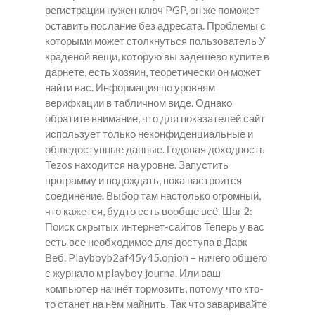
регистрации нужен ключ PGP, он же поможет
оставить послание без адресата. Проблемы с
которыми может столкнуться пользователь У
краденой вещи, которую вы задешево купите в
дарнете, есть хозяин, теоретически он может
найти вас. Информация по уровням
верифкации в табличном виде. Однако
обратите внимание, что для показателей сайт
использует только неконфиденциальные и
общедоступные данные. Годовая доходность
Tezos находится на уровне. Запустить
программу и подождать, пока настроится
соединение. Выбор там настолько огромный,
что кажется, будто есть вообще всё. Шаг 2:
Поиск скрытых интернет-сайтов Теперь у вас
есть все необходимое для доступа в Дарк
Веб. Playboyb2af45y45.onion – ничего общего
с журнало м playboy journa. Или ваш
компьютер начнёт тормозить, потому что кто-
то станет на нём майнить. Так что заваривайте