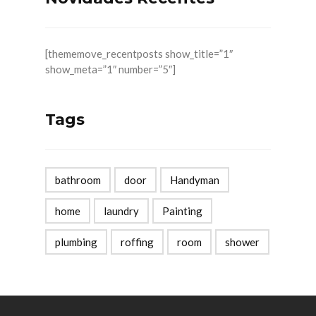
[thememove_recentposts show_title=”1″
show_meta=”1″ number=”5″]
Tags
bathroom
door
Handyman
home
laundry
Painting
plumbing
roffing
room
shower