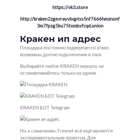
https://vk3.store
http://kraken2zgevrayvbqptss5nf7666hmznonf
3m7fpzg5bu75txmbxfcqd.onion
Кракен ип адрес
Площадка постоянно подвергается атаке,
возможны долгие подключения и лаги.
Выбирайте любое KRAKEN зеркало, не
останавливайтесь только на одном.
KRAKEN БОТ Telegram
Но, к сожалению, Freenet всё ещё является
экспериментальным проектом. Для