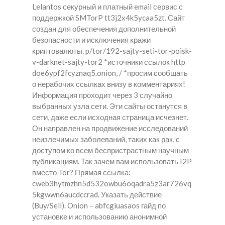
Lelantos секурный и платный email сервис с
поддержкой SMTorP tt3j2x4k5ycaa5zt. Сайт
создан для обеспечения дополнительной
безопасности и исключения кражи
криптовалюты. p/tor/192-sajty-seti-tor-poisk-
v-darknet-sajty-tor2 *источники ссылок http
doe6ypf2fcyznaq5.onion, / *просим сообщать
о нерабочих ссылках внизу в комментариях!
Информация проходит через 3 случайно
выбранных узла сети. Эти сайты останутся в
сети, даже если исходная страница исчезнет.
Он направлен на продвижение исследований
неизлечимых заболеваний, таких как рак, с
доступом ко всем беспристрастным научным
публикациям. Так зачем вам использовать I2P
вместо Tor? Прямая ссылка:
cweb3hytmzhn5d532owbu6oqadra5z3ar726vq
5kgwwn6aucdccrad. Указать действие
(Buy/Sell). Onion – abfcgiuasaos гайд по
установке и использованию анонимной