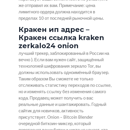
же отправил их вам. Примечание: цена
лимитного ордера должна находится в
пределах 10 от последней рыночной цены.
Кракен ип адрес –
Кракен ссылка kraken
zerkalo24 onion
лучший трекер, заблокированный в России на
вечно ). Если вам нужен сайт, защищённый
технологией шифрования зеркало Tor, вы
должны использовать одноимённый браузер.
Таким образом Вы сможете не только
отслеживать статистику переходов по ссылке,
но и изменять ссылку без изменения самого
кода. Продавец может получить о вас
реальные данные и шантажировать. Годный
сайтик для новичков, активность
присутствует. Onion – Bitcoin Blender
очередной биткоин-миксер, который
перетасует ваши битки и никто не узнает, кто