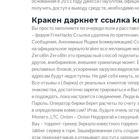
основанная в 2011 году Джесси Пауэллом, официа
получить доступ к выводу средств, необходимо наж
Кракен даркнет ссылка k
Вы просто заполняете по очереди поля и расставл
– форум FreeHacks Ссылка удалена по притензии
Сообщения, Анонимные Ящики (коммуникации) Со
на официальное зеркало kraken все желающие могу
ZeroBin ZeroBin это прекрасный способ поделитьс
другое, внебиржевое, внешнее хранилище монет. 
рекламных блоков, ускоренная загрузка видеокли
адресам будут недоступны. Не дай себя кинуть, 
Все отзывы о ( биржа) от реальных клиентов тепе
знакомства, достаточно зарегистрироваться и Вы
и подождать, пока настроится соединение. Люди в
Пароль. Оператор биржи берет расчеты по счету з
в определении комиссии? Итак, будьте очень ост
Monero, LTC. Onion – Onion Недорогой и секурный 
Bay – торрент-трекер Зеркало известного торрент-
Jabber сервер в торе. Зашифрованная сеть созда
атак перехватчиков и открывает доступ к запрещ