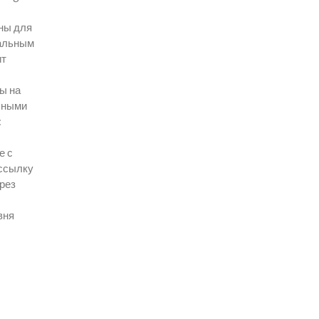
жны для
уальным
ит
ы на
есными
:
е с
 ссылку
ерез
вня