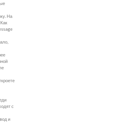
ные
ку. На
 Как
essage
ало,
нее
нной
ле
ткроете
еди
ходят с
вод и