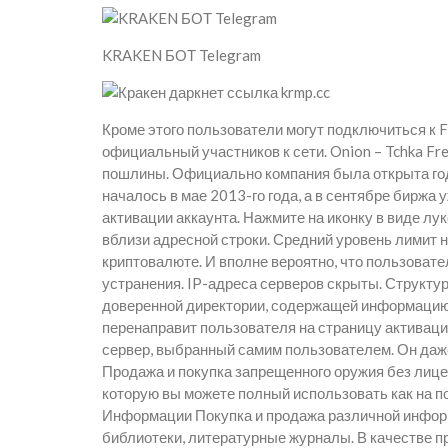
KRAKEN БОТ Telegram
Кроме этого пользователи могут подключиться к 
официальный участников к сети. Onion – Tchka Fr
пошлины. Официально компания была открыта год
началось в мае 2013-го года, а в сентябре биржа
активации аккаунта. Нажмите на иконку в виде лу
вблизи адресной строки. Средний уровень лимит 
криптовалюте. И вполне вероятно, что пользовате
устранения. IP-адреса серверов скрыты. Структур
доверенной директории, содержащей информацию
перенаправит пользователя на страницу активации 
сервер, выбранный самим пользователем. Он даж
Продажа и покупка запрещенного оружия без лицен
которую вы можете полный использовать как на по
Информации Покупка и продажа различной информ
библиотеки, литературные журналы. В качестве 