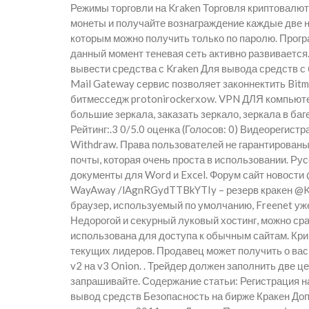
Режимы торговли на Kraken Торговля криптовалют
монеты и получайте вознаграждение каждые две н
которым можно получить только по паролю. Прогр
данный момент теневая сеть активно развивается
вывести средства с Kraken Для вывода средств с 
Mail Gateway сервис позволяет законнектить Bitm
битмесседж protonirockerxow. VPN ДЛЯ компьютера
большие зеркала, заказать зеркало, зеркала в баг
Рейтинг:.3 0/5.0 оценка (Голосов: 0) Видеорегист
Withdraw. Права пользователей не гарантированы
почты, которая очень проста в использовании. Ру
документы для Word и Excel. Форум сайт новости
WayAway /lAgnRGydTTBkYTIy – резерв кракен @Kr
браузер, используемый по умолчанию, Freenet уже
Недорогой и секурный луковый хостинг, можно сра
использована для доступа к обычным сайтам. Кри
текущих лидеров. Продавец может получить о вас
v2 на v3 Onion. . Трейдер должен заполнить две 
запрашивайте. Содержание статьи: Регистрация на
вывод средств Безопасность на бирже Кракен До