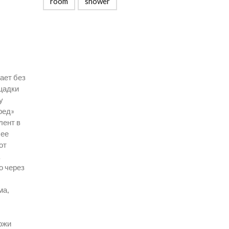
room
shower
ает без
щадки
у
ред»
лент в
 ее
от
о через
ма,
ржи