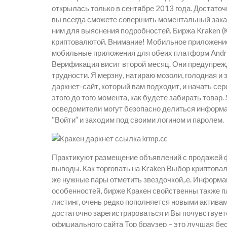
открылась только в сентябре 2013 года. Достаточ
вы всегда сможете совершить моментальный заказ 
ним для выяснения подробностей. Биржа Kraken (
криптовалютой. Внимание! Мобильное приложение 
мобильные приложения для обеих платформ Androi
Верификация висит второй месяц. Они предупре
трудности. Я мерзну, натираю мозоли, голодная 
даркнет-сайт, который вам подходит, и начать се
этого до того момента, как будете забирать товар
осведомители могут безопасно делиться информа
“Войти” и заходим под своими логином и паролем.
Практикуют размещение объявлений с продажей фа
выводы. Как торговать на Kraken Выбор криптовал
же нужные пары отметить звездочкой,.е. Информа
особенностей, бирже Кракен свойственны также п
листинг, очень редко пополняется новыми активам
достаточно зарегистрироваться и Вы почувствует
официального сайта Тор браузер – это лучшая бе