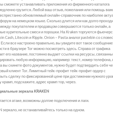
вы сможете устанавливать приложения из фирменного каталога
е медленно грузится. Любой ваш отзыв, пожелания или помощь ва
 беспрестанно обновляемый онлайн-справочник по наиболее акт
, форум на немецком языке. Сколько длится или как долго проход
 между покупателем и продавцом совершаются только онлайн, а
ые курительные смеси и порошки. На Kraken торгуются фьючерс
n Cash, Litecoin и Ripple. Onion – Pasta аналог pastebin со слов
 Если все настроено правильно, вы увидите вот такое сообщение
ти в браузере Tor можно посмотреть здесь. Справа от графика
ает его название, постоянно выдает ссылки на ресурсы, связанны
дировать любую информацию, например: текст, номер телефона,
гда вы скинете фото документов, нужно будет подтвердить себя ч
овый клиент Tor. Лимитный тейк-профит тейк-профит ордер с
рыть сделку по фиксированной цене при достижении нужного уро
 крамп, подскажите, адрес крамп тор, через.
иальные зеркала KRAKEN
ается атаке, возможны долгие подключения и лаги.
зеркало, не останавливайтесь только на одном.