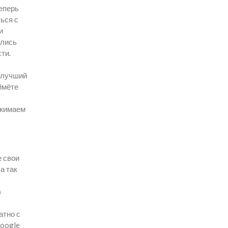
теперь
ься с
и
ились
ти.
ь лучший
ймёте
ажимаем
е свои
а так
в
атно с
Google