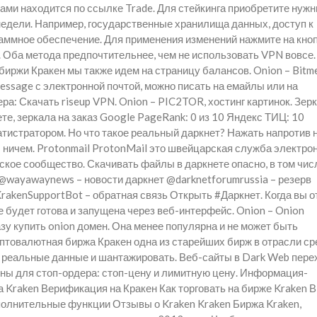
ами находится по ссылке Trade. Для стейкинга приобретите нуж
едели. Например, государственные хранилища данных, доступ к
аммное обеспечение. Для применения изменений нажмите на кноп
. Оба метода предпочтительнее, чем не использовать VPN вовсе.
биржи Кракен мы также идем на страницу балансов. Onion – Bitm
essage с электронной почтой, можно писать на емайлы или на
: Скачать riseup VPN. Onion – PIC2TOR, хостинг картинок. Зерк
ете, зеркала на заказ Google PageRank: 0 из 10 Яндекс ТИЦ: 10
ратистратором. Но что такое реальный даркнет? Нажать напротив 
 ничем. Protonmail ProtonMail это швейцарская служба электро
сское сообщество. Скачивать файлы в даркнете опасно, в том чис
 @wayawaynews – новости даркнет @darknetforumrussia – резерв
akenSupportBot – обратная связь Открыть #Даркнет. Когда вы о
 будет готова и запущена через веб-интерфейс. Onion – Onion
зу купить onion домен. Она менее популярна и не может быть
птовалютная биржа Кракен одна из старейших бирж в отрасли ср
 реальные данные и шантажировать. Веб-сайты в Dark Web пере
цены для стоп-ордера: стоп-цену и лимитную цену. Информация-
 Kraken Верификация на Кракен Как торговать на бирже Kraken В
полнительные функции Отзывы о Kraken Kraken Биржа Kraken,