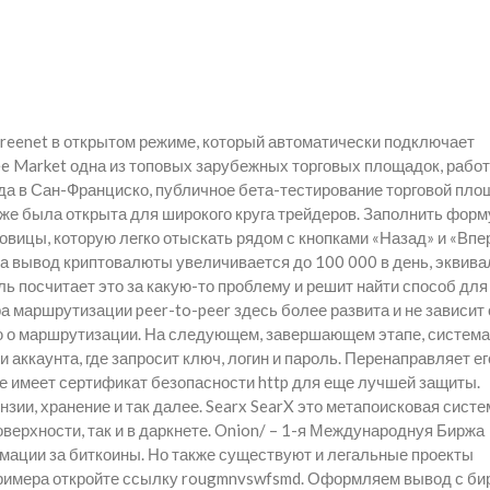
Freenet в открытом режиме, который автоматически подключает
ee Market одна из топовых зарубежных торговых площадок, работ
а в Сан-Франциско, публичное бета-тестирование торговой пло
 уже была открыта для широкого круга трейдеров. Заполнить форм
ковицы, которую легко отыскать рядом с кнопками «Назад» и «Впе
на вывод криптовалюты увеличивается до 100 000 в день, эквива
ль посчитает это за какую-то проблему и решит найти способ для
а маршрутизации peer-to-peer здесь более развита и не зависит 
 о маршрутизации. На следующем, завершающем этапе, система
аккаунта, где запросит ключ, логин и пароль. Перенаправляет ег
е имеет сертификат безопасности http для еще лучшей защиты.
зии, хранение и так далее. Searx SearX это метапоисковая систе
верхности, так и в даркнете. Onion/ – 1-я Международнуя Биржа
ации за биткоины. Но также существуют и легальные проекты
примера откройте ссылку rougmnvswfsmd. Оформляем вывод с би