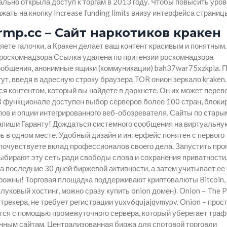
льно открыла доступ к торгам в 2013 году. Чтобы повысить уров
ать на кнопку Increase funding limits внизу интерфейса страниц
rmp.cc – Сайт наркотиков кракен
яете галочки, а Кракен делает ваш контент красивым и понятным.
 роскомнадзора Ссылка удалена по притензии роскомнадзора
общения, анонимные ящики (коммуникации) bah37war75xzkpla. 
т, введя в адресную строку браузера TOR онион зеркало kraken.
я контентом, который вы найдете в даркнете. Он их может перев
В функционале доступен выбор серверов более 100 стран, блоки
пов и опции интегрированного веб-обозревателя. Сайты по стары
напиши Гаранту! Дождаться системного сообщения на виртуальную
рь в одном месте. Удобный дизайн и интерфейс понятен с первого
 почувствуете вклад профессионалов своего дела. Запустить пр
ыбирают эту сеть ради свободы слова и сохранения приватности
а последние 30 дней биржевой активности, а затем учитывает ее
орожны! Торговая площадка поддерживают криптовалюты Bitcoin,
луковый хостинг, можно сразу купить onion домен). Onion – The P
трекера, не требует регистрации yuxv6qujajqvmypv. Onion – прос
ется с помощью промежуточного сервера, который уберегает траф
енным сайтам. Централизованная биржа для спотовой торговли