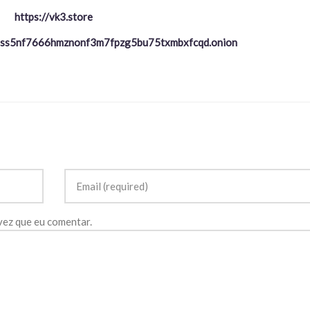
https://vk3.store
ptss5nf7666hmznonf3m7fpzg5bu75txmbxfcqd.onion
vez que eu comentar.