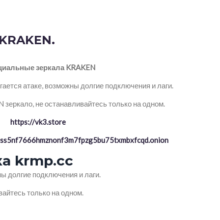
 KRAKEN.
иальные зеркала KRAKEN
ается атаке, возможны долгие подключения и лаги.
зеркало, не останавливайтесь только на одном.
https://vk3.store
ptss5nf7666hmznonf3m7fpzg5bu75txmbxfcqd.onion
а krmp.cc
ы долгие подключения и лаги.
айтесь только на одном.