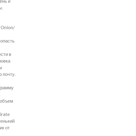
ень и
ы.
 Onion/
Попасть
ести в
ровка
м
 почту.
ограмму
.
 объем
irate
тенький
ик от