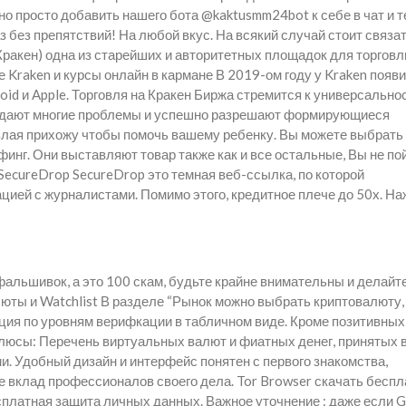
но просто добавить нашего бота @kaktusmm24bot к себе в чат и 
без препятствий! На любой вкус. На всякий случай стоит связат
Кракен) одна из старейших и авторитетных площадок для торговл
Kraken и курсы онлайн в кармане В 2019-ом году у Kraken появ
d и Apple. Торговля на Кракен Биржа стремится к универсальнос
ждают многие проблемы и успешно разрешают формирующиеся
и злая прихожу чтобы помочь вашему ребенку. Вы можете выбрат
рфинг. Они выставляют товар также как и все остальные, Вы не по
. SecureDrop SecureDrop это темная веб-ссылка, по которой
цией с журналистами. Помимо этого, кредитное плече до 50x. Н
льшивок, а это 100 скам, будьте крайне внимательны и делайт
юты и Watchlist В разделе “Рынок можно выбрать криптовалюту, 
ция по уровням верифкации в табличном виде. Кроме позитивных
люсы: Перечень виртуальных валют и фиатных денег, принятых 
и. Удобный дизайн и интерфейс понятен с первого знакомства,
е вклад профессионалов своего дела. Tor Browser скачать беспл
сплатная защита личных данных. Важное уточнение : даже если 