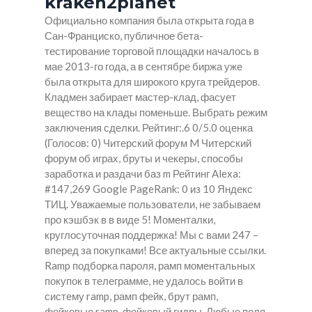
kraken2planet
Официально компания была открыта года в
Сан-Франциско, публичное бета-
тестирование торговой площадки началось в
мае 2013-го года, а в сентябре биржа уже
была открыта для широкого круга трейдеров.
Кладмен забирает мастер-клад, фасует
вещество на клады поменьше. Выбрать режим
заключения сделки. Рейтинг:.6 0/5.0 оценка
(Голосов: 0) Читерский форум M Читерский
форум об играх, бруты и чекеры, способы
заработка и раздачи баз m Рейтинг Alexa:
#147,269 Google PageRank: 0 из 10 Яндекс
ТИЦ. Уважаемые пользователи, не забываем
про кэшбэк в в виде 5! Моменталки,
круглосуточная поддержка! Мы с вами 247 –
вперед за покупками! Все актуальные ссылки.
Ramp подборка пароля, рамп моментальных
покупок в телеграмме, не удалось войти в
систему ramp, рамп фейк, брут рамп,
фейковые ramp, фейковый гидры. Любые поля