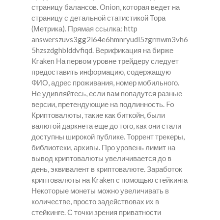
страницу балансов. Onion, которая ведет на
страницу с детальной статистикой Тора
(Метрика). Прямая ссылка: http
answerszuvs3gg2l64e6hmnryudl5zgrmwm3vh6
5hzszdghblddvfiqd. Верификация на бирже
Kraken На первом уровне трейдеру следует
предоставить информацию, содержащую
ФИО, адрес проживания, номер мобильного.
Не удивляйтесь, если вам попадутся разные
версии, претендующие на подлинность. Fo
Криптовалюты, такие как биткойн, были
валютой даркнета еще до того, как они стали
доступны широкой публике. Торрент трекеры,
библиотеки, архивы. Про уровень лимит на
вывод криптовалюты увеличивается до в
день, эквивалент в криптовалюте. Заработок
криптовалюты на Kraken с помощью стейкинга
Некоторые монеты можно увеличивать в
количестве, просто задействовах их в
стейкинге. С точки зрения приватности