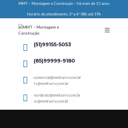
MMT – Montagem e Construção – Há mais de 15 anos
ENGENHARIA
Horário de atendimento: 2ª a 6ª 08h até 19h
LIMPEZA E CONSERVAÇÃO
MANUTENÇÃO PREDIAL
DEMARCAÇÕES
(51)99155-5053
SERVIÇOS EM ALTURA
(85)99999-9180
ELEVADORES – PREPARAÇÃO DE
LOCAIS
comercial@mmtserv.com.br
rs@mmtserv.com.br
nordeste@mmtserv.com.br
sc@mmtserv.com.br