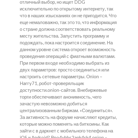
отличный выбор, но ищет DDG
исключительно по открытому интернету, так
что в наших изысканиях он не пригодится. Что
еще немаловажно, так это то, что информация
о стране должна соответствовать реальному
месту жительства. Запустить программу и
подождать, пока настроится соединение. На
данном уровне система откроет возможность
проведения операций с фиатными валютами.
При первом входе необходимо выбрать из
двух параметров: просто соединиться или
настроить сетевые параметры. Onion –
Harry71, робот-проверяльщик
доступности.onion-сайтов. Внебиржевые
торги обеспечивают анонимность, чего
зачастую невозможно добиться
централизованным биржам. «Соединиться».
За активность на форуме начисляют кредиты,
которые можно поменять на биткоины. Как
зайти с в даркнет с мобильного телефона на
iOS и Android? Bpo4ybbs2apk4sk4.onion –