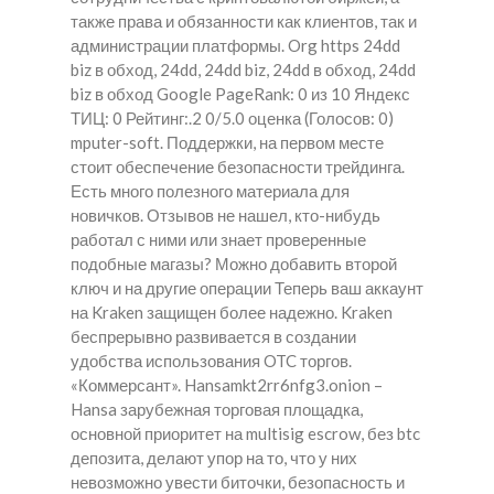
также права и обязанности как клиентов, так и
администрации платформы. Org https 24dd
biz в обход, 24dd, 24dd biz, 24dd в обход, 24dd
biz в обход Google PageRank: 0 из 10 Яндекс
ТИЦ: 0 Рейтинг:.2 0/5.0 оценка (Голосов: 0)
mputer-soft. Поддержки, на первом месте
стоит обеспечение безопасности трейдинга.
Есть много полезного материала для
новичков. Отзывов не нашел, кто-нибудь
работал с ними или знает проверенные
подобные магазы? Можно добавить второй
ключ и на другие операции Теперь ваш аккаунт
на Kraken защищен более надежно. Kraken
беспрерывно развивается в создании
удобства использования OTC торгов.
«Коммерсант». Hansamkt2rr6nfg3.onion –
Hansa зарубежная торговая площадка,
основной приоритет на multisig escrow, без btc
депозита, делают упор на то, что у них
невозможно увести биточки, безопасность и