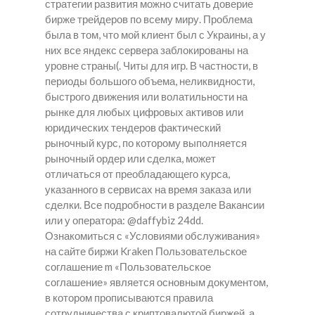
стратегии развития можно считать доверие
бирже трейдеров по всему миру. Проблема
была в том, что мой клиент был с Украины, а у
них все яндекс сервера заблокированы на
уровне страны(. Читы для игр. В частности, в
периоды большого объема, неликвидности,
быстрого движения или волатильности на
рынке для любых цифровых активов или
юридических тендеров фактический
рыночный курс, по которому выполняется
рыночный ордер или сделка, может
отличаться от преобладающего курса,
указанного в сервисах на время заказа или
сделки. Все подробности в разделе Вакансии
или у оператора: @daffybiz 24dd.
Ознакомиться с «Условиями обслуживания»
на сайте биржи Kraken Пользовательское
соглашение m «Пользовательское
соглашение» является основным документом,
в котором прописываются правила
сотрудничества с криптовалютой биржей, а