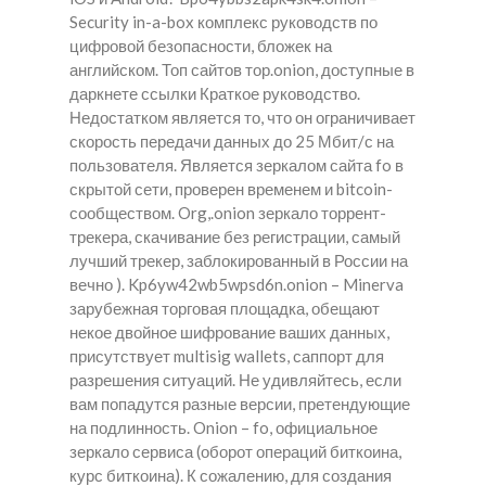
Security in-a-box комплекс руководств по
цифровой безопасности, бложек на
английском. Топ сайтов тор.onion, доступные в
даркнете ссылки Краткое руководство.
Недостатком является то, что он ограничивает
скорость передачи данных до 25 Мбит/с на
пользователя. Является зеркалом сайта fo в
скрытой сети, проверен временем и bitcoin-
сообществом. Org,.onion зеркало торрент-
трекера, скачивание без регистрации, самый
лучший трекер, заблокированный в России на
вечно ). Kp6yw42wb5wpsd6n.onion – Minerva
зарубежная торговая площадка, обещают
некое двойное шифрование ваших данных,
присутствует multisig wallets, саппорт для
разрешения ситуаций. Не удивляйтесь, если
вам попадутся разные версии, претендующие
на подлинность. Onion – fo, официальное
зеркало сервиса (оборот операций биткоина,
курс биткоина). К сожалению, для создания