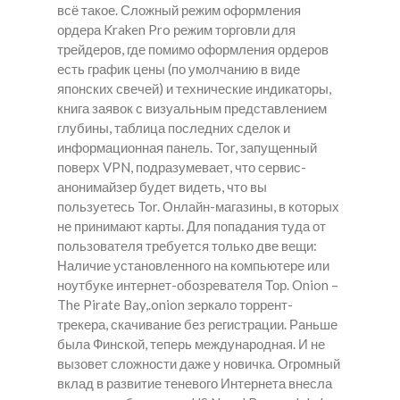
всё такое. Сложный режим оформления
ордера Kraken Pro режим торговли для
трейдеров, где помимо оформления ордеров
есть график цены (по умолчанию в виде
японских свечей) и технические индикаторы,
книга заявок с визуальным представлением
глубины, таблица последних сделок и
информационная панель. Tor, запущенный
поверх VPN, подразумевает, что сервис-
анонимайзер будет видеть, что вы
пользуетесь Tor. Онлайн-магазины, в которых
не принимают карты. Для попадания туда от
пользователя требуется только две вещи:
Наличие установленного на компьютере или
ноутбуке интернет-обозревателя Тор. Onion –
The Pirate Bay,.onion зеркало торрент-
трекера, скачивание без регистрации. Раньше
была Финской, теперь международная. И не
вызовет сложности даже у новичка. Огромный
вклад в развитие теневого Интернета внесла