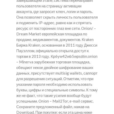
завершающем этапе, система перенаправит
пользователя на страницу активации
аккаунта, где запросит ключ, логин и пароль.
Она позволяет скрыть личность пользователя
и подменить IP-адрес, равно как и спрятать
ресурс от посторонних глаз вне сети. Onion/ –
Dream Market европейская площадка по
продаже, медикаментов, документов. Kraken
Биржа Kraken, основанная в 2011 году Джесси
Пауэллом, официально открыла доступ к
торгам в 2013 году. Kp6yw42wb5wpsd6n.onion
– Minerva зарубежная торговая площадка,
обещают некое двойное шифрование ваших
данных, присутствует multisig wallets, саппорт
для разрешения ситуаций. Отметим, что при
указании пароля необходимо использовать
буквы, цифры и специальные символы. К тому
же не факт, что такие усилия вообще будут
успешными. Onion – Mail2Tor, e-mail сервис.
Сохраните предложенный файл, нажав на
Download. При покупке: если эта цена ниже