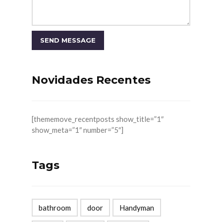
Novidades Recentes
[thememove_recentposts show_title=”1″
show_meta=”1″ number=”5″]
Tags
bathroom
door
Handyman