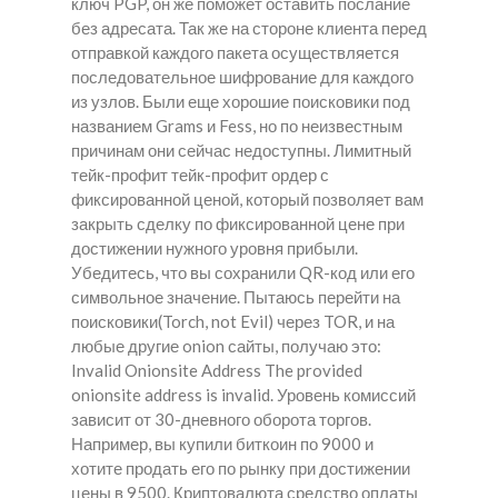
ключ PGP, он же поможет оставить послание
без адресата. Так же на стороне клиента перед
отправкой каждого пакета осуществляется
последовательное шифрование для каждого
из узлов. Были еще хорошие поисковики под
названием Grams и Fess, но по неизвестным
причинам они сейчас недоступны. Лимитный
тейк-профит тейк-профит ордер с
фиксированной ценой, который позволяет вам
закрыть сделку по фиксированной цене при
достижении нужного уровня прибыли.
Убедитесь, что вы сохранили QR-код или его
символьное значение. Пытаюсь перейти на
поисковики(Torch, not Evil) через TOR, и на
любые другие onion сайты, получаю это:
Invalid Onionsite Address The provided
onionsite address is invalid. Уровень комиссий
зависит от 30-дневного оборота торгов.
Например, вы купили биткоин по 9000 и
хотите продать его по рынку при достижении
цены в 9500. Криптовалюта средство оплаты