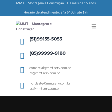
MMT – Montagem e Construção – Há mais de 15 anos
ENGENHARIA
Horário de atendimento: 2ª a 6ª 08h até 19h
LIMPEZA E CONSERVAÇÃO
MANUTENÇÃO PREDIAL
DEMARCAÇÕES
(51)99155-5053
SERVIÇOS EM ALTURA
(85)99999-9180
ELEVADORES – PREPARAÇÃO DE
LOCAIS
comercial@mmtserv.com.br
rs@mmtserv.com.br
nordeste@mmtserv.com.br
sc@mmtserv.com.br