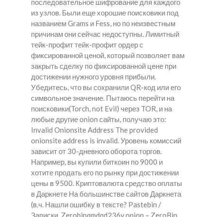
последовательное шифрование для каждого
из узлов. Были еще хорошие поисковики под
названием Grams и Fess, но по неизвестным
причинам они сейчас недоступны. Лимитный
тейк-профит тейк-профит ордер с
фиксированной ценой, который позволяет вам
закрыть сделку по фиксированной цене при
достижении нужного уровня прибыли.
Убедитесь, что вы сохранили QR-код или его
символьное значение. Пытаюсь перейти на
поисковики(Torch, not Evil) через TOR, и на
любые другие onion сайты, получаю это:
Invalid Onionsite Address The provided
onionsite address is invalid. Уровень комиссий
зависит от 30-дневного оборота торгов.
Например, вы купили биткоин по 9000 и
хотите продать его по рынку при достижении
цены в 9500. Криптовалюта средство оплаты
в Даркнете На большинстве сайтов Даркнета
(в.ч. Нашли ошибку в тексте? Pastebin /
Записки. Zerobinqmdqd236y.onion – ZeroBin