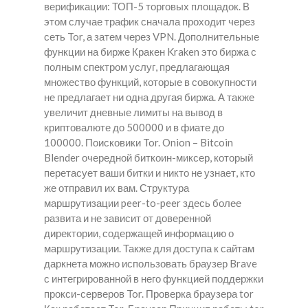
верификации: ТОП-5 торговых площадок. В
этом случае трафик сначала проходит через
сеть Tor, а затем через VPN. Дополнительные
функции на бирже Кракен Kraken это биржа с
полным спектром услуг, предлагающая
множество функций, которые в совокупности
не предлагает ни одна другая биржа. А также
увеличит дневные лимиты на вывод в
криптовалюте до 500000 и в фиате до
100000. Поисковики Tor. Onion – Bitcoin
Blender очередной биткоин-миксер, который
перетасует ваши битки и никто не узнает, кто
же отправил их вам. Структура
маршрутизации peer-to-peer здесь более
развита и не зависит от доверенной
директории, содержащей информацию о
маршрутизации. Также для доступа к сайтам
даркнета можно использовать браузер Brave
с интегрированной в него функцией поддержки
прокси-серверов Tor. Проверка браузера tor