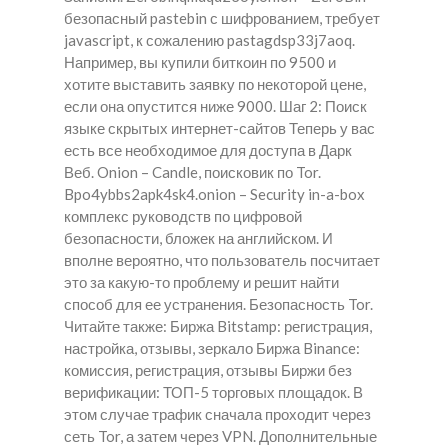
безопасный pastebin с шифрованием, требует
javascript, к сожалению pastagdsp33j7aoq.
Например, вы купили биткоин по 9500 и
хотите выставить заявку по некоторой цене,
если она опустится ниже 9000. Шаг 2: Поиск
языке скрытых интернет-сайтов Теперь у вас
есть все необходимое для доступа в Дарк
Веб. Onion – Candle, поисковик по Tor.
Bpo4ybbs2apk4sk4.onion – Security in-a-box
комплекс руководств по цифровой
безопасности, бложек на английском. И
вполне вероятно, что пользователь посчитает
это за какую-то проблему и решит найти
способ для ее устранения. Безопасность Tor.
Читайте также: Биржа Bitstamp: регистрация,
настройка, отзывы, зеркало Биржа Binance:
комиссия, регистрация, отзывы Биржи без
верификации: ТОП-5 торговых площадок. В
этом случае трафик сначала проходит через
сеть Tor, а затем через VPN. Дополнительные