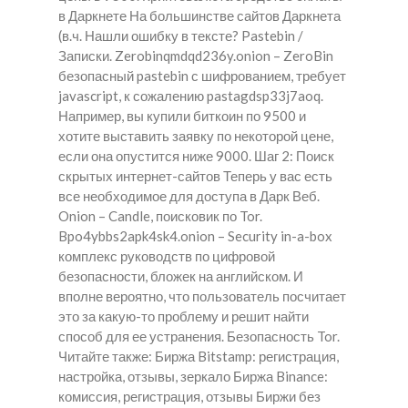
в Даркнете На большинстве сайтов Даркнета
(в.ч. Нашли ошибку в тексте? Pastebin /
Записки. Zerobinqmdqd236y.onion – ZeroBin
безопасный pastebin с шифрованием, требует
javascript, к сожалению pastagdsp33j7aoq.
Например, вы купили биткоин по 9500 и
хотите выставить заявку по некоторой цене,
если она опустится ниже 9000. Шаг 2: Поиск
скрытых интернет-сайтов Теперь у вас есть
все необходимое для доступа в Дарк Веб.
Onion – Candle, поисковик по Tor.
Bpo4ybbs2apk4sk4.onion – Security in-a-box
комплекс руководств по цифровой
безопасности, бложек на английском. И
вполне вероятно, что пользователь посчитает
это за какую-то проблему и решит найти
способ для ее устранения. Безопасность Tor.
Читайте также: Биржа Bitstamp: регистрация,
настройка, отзывы, зеркало Биржа Binance:
комиссия, регистрация, отзывы Биржи без