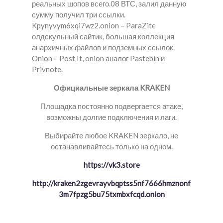
реальных шопов всего.08 ВТС, залил данную
сумму получил три ссылки.
Kpynyvym6xqi7wz2.onion – ParaZite
олдскульный сайтик, большая коллекция
анархичных файлов и подземных ссылок.
Onion – Post It, onion аналог Pastebin и
Privnote.
Официальные зеркала KRAKEN
Площадка постоянно подвергается атаке,
возможны долгие подключения и лаги.
Выбирайте любое KRAKEN зеркало, не
останавливайтесь только на одном.
https://vk3.store
http://kraken2zgevrayvbqptss5nf7666hmznonf
3m7fpzg5bu75txmbxfcqd.onion