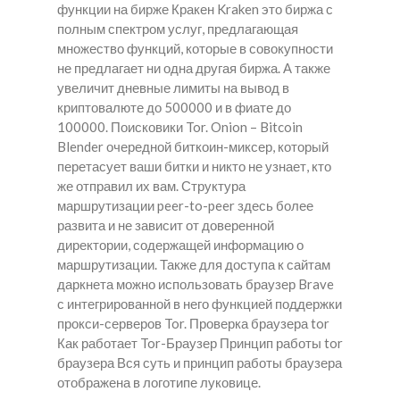
функции на бирже Кракен Kraken это биржа с
полным спектром услуг, предлагающая
множество функций, которые в совокупности
не предлагает ни одна другая биржа. А также
увеличит дневные лимиты на вывод в
криптовалюте до 500000 и в фиате до
100000. Поисковики Tor. Onion – Bitcoin
Blender очередной биткоин-миксер, который
перетасует ваши битки и никто не узнает, кто
же отправил их вам. Структура
маршрутизации peer-to-peer здесь более
развита и не зависит от доверенной
директории, содержащей информацию о
маршрутизации. Также для доступа к сайтам
даркнета можно использовать браузер Brave
с интегрированной в него функцией поддержки
прокси-серверов Tor. Проверка браузера tor
Как работает Tor-Браузер Принцип работы tor
браузера Вся суть и принцип работы браузера
отображена в логотипе луковице.