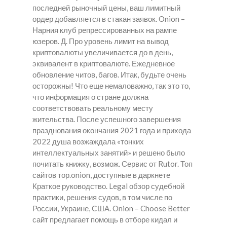
последней рыночный цены, ваш лимитный
ордер добавляется в стакан заявок. Onion –
Нарния клуб репрессированных на рампе
юзеров. Д. Про уровень лимит на вывод
криптовалюты увеличивается до в день,
эквивалент в криптовалюте. Ежедневное
обновление читов, багов. Итак, будьте очень
осторожны! Что еще немаловажно, так это то,
что информация о стране должна
соответствовать реальному месту
жительства. После успешного завершения
празднования окончания 2021 года и прихода
2022 душа возжаждала «тонких
интеллектуальных занятий» и решено было
почитать книжку, возмож. Сервис от Rutor. Топ
сайтов тор.onion, доступные в даркнете
Краткое руководство. Legal обзор судебной
практики, решения судов, в том числе по
России, Украине, США. Onion – Choose Better
сайт предлагает помощь в отборе кидал и