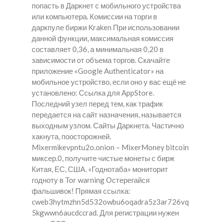
попасть в Даркнет с мобильного устройства
или компьютера. Комиссии на торги в
даркпуле биржи Kraken При использовании
данной функции, максимальная комиссия
составляет 0,36, а минимальная 0,20 в
зависимости от объема торгов. Скачайте
приложение «Google Authenticator» на
мобильное устройство, если оно у вас ещё не
установлено: Ссылка для AppStore.
Последний узел перед тем, как трафик
передается на сайт назначения, называется
выходным узлом. Сайты Даркнета. Частично
хакнута, поосторожней.
Mixermikevpntu2o.onion – MixerMoney bitcoin
миксер.0, получите чистые монеты с бирж
Китая, ЕС, США. «Годнотаба» мониторит
годноту в Tor warning Остерегайся
фальшивок! Прямая ссылка:
cweb3hytmzhn5d532owbu6oqadra5z3ar726vq
5kgwwn6aucdccrad. Для регистрации нужен