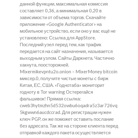
данной функции, максимальная комиссия
составляет 0,36, а минимальная 0,20 в
зависимости от объема торгов. Скачайте
приложение «Google Authenticator» на
мобильное устройство, если оно у вас ещё не
установлено: Ссылка для AppStore.
Последний узел перед тем, как трафик
передается на сайт назначения, называется
выходным узлом. Сайты Даркнета. Частично
хакнута, поосторожней.
Mixermikevpntu2o.onion – MixerMoney bitcoin
миксер.0, получите чистые монеты с бирж
Китая, ЕС, США. «Годнотаба» мониторит
годноту в Tor warning Остерегайся
фальшивок! Прямая ссылка:
cweb3hytmzhn5d532owbu6oqadra5z3ar726vq
5kgwwn6aucdccrad. Для регистрации нужен
ключ PGP, он же поможет оставить послание
без адресата. Так же на стороне клиента перед
отправкой каждого пакета осуществляется