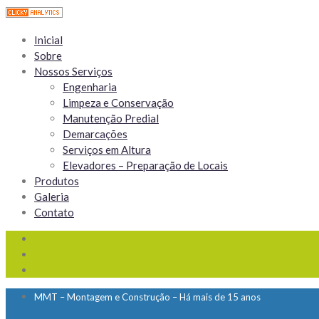
Inicial
Sobre
Nossos Serviços
Engenharia
Limpeza e Conservação
Manutenção Predial
Demarcações
Serviços em Altura
Elevadores – Preparação de Locais
Produtos
Galeria
Contato
MMT – Montagem e Construção – Há mais de 15 anos