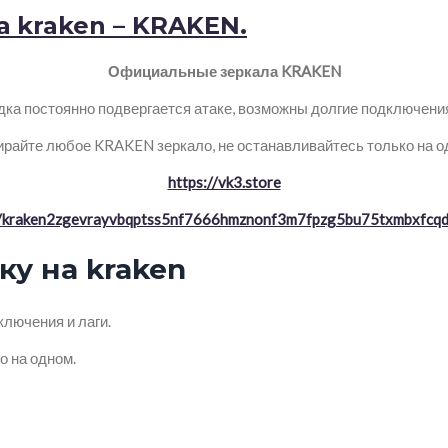
 kraken – KRAKEN.
Официальные зеркала KRAKEN
ка постоянно подвергается атаке, возможны долгие подключения 
райте любое KRAKEN зеркало, не останавливайтесь только на о
https://vk3.store
//kraken2zgevrayvbqptss5nf7666hmznonf3m7fpzg5bu75txmbxfcqd
у на kraken
лючения и лаги.
о на одном.