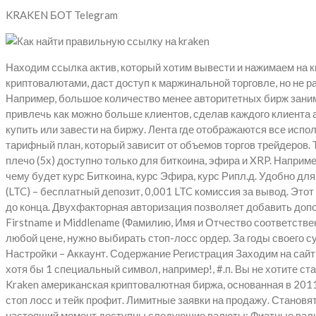
KRAKEN БОТ Telegram
Находим ссылка актив, который хотим вывести и нажимаем на к
криптовалютами, даст доступ к маржинальной торговле, но не р
Например, большое количество менее авторитетных бирж заним
привлечь как можно больше клиентов, сделав каждого клиента 
купить или завести на биржу. Лента где отображаются все испол
тарифный план, который зависит от объемов торгов трейдеров. 
плечо (5x) доступно только для биткоина, эфира и XRP. Наприме
чему будет курс Биткоина, курс Эфира, курс Рипл.д. Удобно дл
(LTC) – бесплатный депозит, 0,001 LTC комиссия за вывод. Это
до конца. Двухфакторная авторизация позволяет добавить допо
Firstname и Middlename (Фамилию, Имя и Отчество соответстве
любой цене, нужно выбирать стоп-лосс ордер. За годы своего 
Настройки – Аккаунт. Содержание Регистрация Заходим на сайт 
хотя бы 1 специальный символ, например!, #.п. Вы не хотите ст
Kraken американская криптовалютная биржа, основанная в 2011 
стоп лосс и тейк профит. Лимитные заявки на продажу. Стано
настоящий момент доступны следующие валюты: Фиатные валют