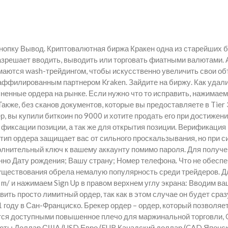
нопку Вывод. Криптовалютная биржа Кракен одна из старейших б
азрешает вводить, выводить или торговать фиатными валютами. А
аются wash-трейдингом, чтобы искусственно увеличить свои об
аффилированным партнером Kraken. Зайдите на биржу. Как удалит
ненные ордера на рынке. Если нужно что то исправить, нажимаем 
Также, без сканов документов, которые вы предоставляете в Tier 
р, вы купили биткоин по 9000 и хотите продать его при достижен
я фиксации позиции, а так же для открытия позиции. Верификация
т тип ордера защищает вас от сильного проскальзывания, но при
лнительный ключ к вашему аккаунту помимо пароля. Для получен
нно Дату рождения; Вашу страну; Номер телефона. Что не обеспе
существования обрела немалую популярность среди трейдеров. Дл
m/ и нажимаем Sign Up в правом верхнем углу экрана: Вводим ва
авить просто лимитный ордер, так как в этом случае он будет сра
году в Сан-Франциско. Брекер ордер – ордер, который позволяет 
вятся доступными повышенное плечо для маржинальной торговли
ы Доллар США (USD Евро (EUR Канадский доллар (CAD Японская