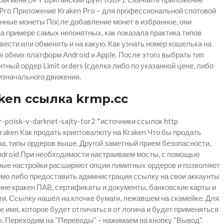
n Pro Приложение Kraken Pro – для профессиональной спотовой
анные монеты После добавление монет в избранное, они
на примере самых непонятных, как показала практика типов
ести или обменять и на какую. Как узнать номер кошелька на
 обеих платформ Android и Apple. После этого выбрать тип
тный ордер Limit orders (сделка либо по указанной цене, либо
 изначального движения.
ken ссылка krmp.cc
-poisk-v-darknet-sajty-tor2 *источники ссылок http
raken Как продать криптовалюту на Kraken Что бы продать
ера, типы ордеров выше. Другой заметный прием безопасности,
android При необходимости настраиваем мосты, с помощью
жные настройки расширяют опции лимитных ордеров и позволяют
имо либо предоставить администрации ссылку на свои аккаунты
не кракен ПАВ, сертификаты и документы, банковские карты и
и. Ссылку нашёл на клочке бумаги, лежавшем на скамейке. Для
 имя, которое будет отличаться от логина и будет применяться
. Переходим на “Переводы” – нажимаем на кнопку “Вывод”.