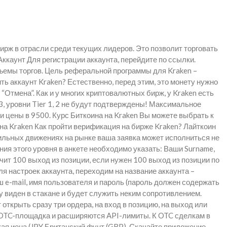
ирж в отрасли среди текущих лидеров. Это позволит торговать
ккаунт Для регистрации аккаунта, перейдите по ссылки.
ъемы торгов. Цель реферальной программы для Kraken –
ь аккаунт Kraken? Естественно, перед этим, это монету нужно
“Отмена”. Как и у многих криптовалютных бирж, у Kraken есть
3, уровни Tier 1, 2 не будут подтверждены! Максимальное
ии цены в 9500. Курс Биткоина на Kraken Вы можете выбрать к
 на Kraken Как пройти верификация на бирже Kraken? Лайткоин
 сильных движениях на рынке ваша заявка может исполниться не
ия этого уровня в анкете необходимо указать: Ваши Surname,
чит 100 выход из позиции, если нужен 100 выход из позиции по
я настроек аккаунта, переходим на название аккаунта –
ш e-mail, имя пользователя и пароль (пароль должен содержать
зу виден в стакане и будет служить неким сопротивлением.
открыть сразу три ордера, на вход в позицию, на выход или
, OTC-площадка и расширяются API-лимиты. К OTC сделкам в
 иена (JPY Британский фунт (GBP). Скачайте приложение