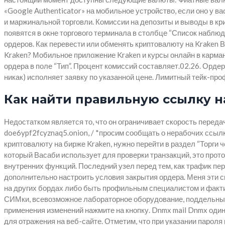
«Google Authenticator» на мобильное устройство, если оно у 
и маржинальной торговли. Комиссии на депозиты и выводы в к
появятся в окне торгового терминала в столбце “Список наблюд
ордеров. Как перевести или обменять криптовалюту на Kraken 
Kraken? Мобильное приложение Kraken и курсы онлайн в карман
ордера в поле “Тип”. Процент комиссий составляет.02.26. Орде
никак) исполняет заявку по указанной цене. Лимитный тейк-про
Как найти правильную ссылку на
Недостатком является то, что он ограничивает скорость передач
doe6ypf2fcyznaq5.onion, / *просим сообщать о нерабочих ссыл
криптовалюту на бирже Kraken, нужно перейти в раздел “Торги 
который Васаби использует для проверки транзакций, это прот
внутренних функций. Последний узел перед тем, как трафик п
дополнительно настроить условия закрытия ордера. Меня эти 
на других бордах либо быть профильным специалистом и факти
СИМки, всевозможное лабораторное оборудование, поддельные 
применения изменений нажмите на кнопку. Dnmx mail Dnmx один 
для отражения на веб-сайте. Отметим, что при указании парол