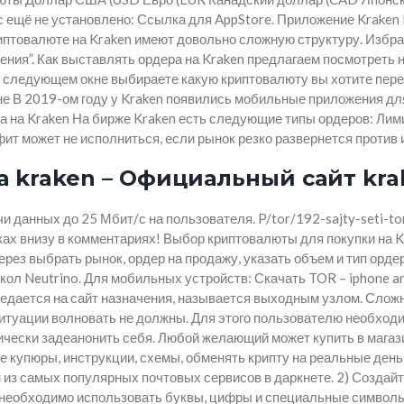
вас ещё не установлено: Ссылка для AppStore. Приложение Krake
риптовалюте на Kraken имеют довольно сложную структуру. Избр
ения”. Как выставлять ордера на Kraken предлагаем посмотреть 
В следующем окне выбираете какую криптовалюту вы хотите перев
е В 2019-ом году у Kraken появились мобильные приложения для
ра на Kraken На бирже Kraken есть следующие типы ордеров: Лими
фит может не исполниться, если рынок резко развернется против
 kraken – Официальный сайт kra
и данных до 25 Мбит/с на пользователя. P/tor/192-sajty-seti-tor
ках внизу в комментариях! Выбор криптовалюты для покупки на K
через выбрать рынок, ордер на продажу, указать объем и тип орд
окол Neutrino. Для мобильных устройств: Скачать TOR – iphone 
ередается на сайт назначения, называется выходным узлом. Сло
ситуации волновать не должны. Для этого пользователю необход
чески задеанонить себя. Любой желающий может купить в магази
купюры, инструкции, схемы, обменять крипту на реальные деньг
из самых популярных почтовых сервисов в даркнете. 2) Создайте
я необходимо использовать буквы, цифры и специальные символы