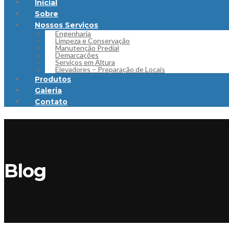
Inicial
Sobre
Nossos Serviços
Engenharia
Limpeza e Conservação
Manutenção Predial
Demarcações
Serviços em Altura
Elevadores – Preparação de Locais
Produtos
Galeria
Contato
Blog