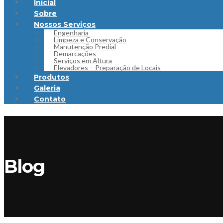
Inicial
Sobre
Nossos Serviços
Engenharia
Limpeza e Conservação
Manutenção Predial
Demarcações
Serviços em Altura
Elevadores – Preparação de Locais
Produtos
Galeria
Contato
Blog