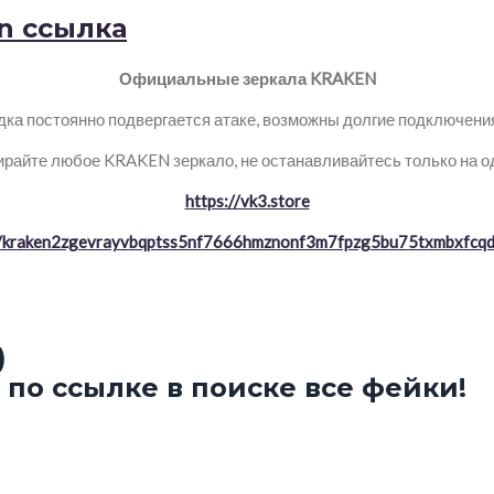
en ссылка
Официальные зеркала KRAKEN
ка постоянно подвергается атаке, возможны долгие подключения 
райте любое KRAKEN зеркало, не останавливайтесь только на о
https://vk3.store
//kraken2zgevrayvbqptss5nf7666hmznonf3m7fpzg5bu75txmbxfcqd
)
по ссылке в поиске все фейки!