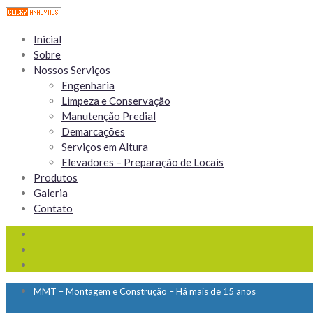
Inicial
Sobre
Nossos Serviços
Engenharia
Limpeza e Conservação
Manutenção Predial
Demarcações
Serviços em Altura
Elevadores – Preparação de Locais
Produtos
Galeria
Contato
MMT – Montagem e Construção – Há mais de 15 anos