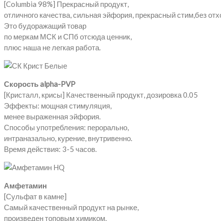
[Columbia 98%] Прекрасный продукт,
отличного качества, сильная эйфория, прекрасный стим,без отх
Это будоражащий товар
по меркам МСК и СПб отсюда ценник,
плюс наша не легкая работа.
Скорость alpha-PVP
[Кристалл, крисы] Качественный продукт, дозировка 0.05
Эффекты: мощная стимуляция,
менее выраженная эйфория.
Способы употребления: перорально,
интраназально, курение, внутривенно.
Время действия: 3-5 часов.
Амфетамин
[Сульфат в камне]
Самый качественный продукт на рынке,
произведен топовым химиком,