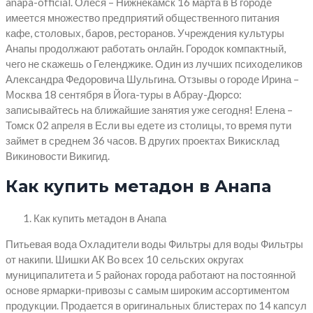
anapa-official. Олеся – Нижнекамск 16 марта в В городе
имеется множество предприятий общественного питания
кафе, столовых, баров, ресторанов. Учреждения культуры
Анапы продолжают работать онлайн. Городок компактный,
чего не скажешь о Геленджике. Один из лучших психоделиков
Александра Федоровича Шульгина. Отзывы о городе Ирина –
Москва 18 сентября в Йога-туры в Абрау-Дюрсо:
записывайтесь на ближайшие занятия уже сегодня! Елена –
Томск 02 апреля в Если вы едете из столицы, то время пути
займет в среднем 36 часов. В других проектах Викисклад
Викиновости Викигид.
Как купить метадон в Анапа
Как купить метадон в Анапа
Питьевая вода Охладители воды Фильтры для воды Фильтры
от накипи. Шишки АК Во всех 10 сельских округах
муниципалитета и 5 районах города работают на постоянной
основе ярмарки-привозы с самым широким ассортиментом
продукции. Продается в оригинальных блистерах по 14 капсул