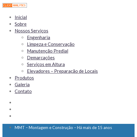
Inicial
Sobre
Nossos Serviços
Engenharia
Limpeza e Conservação
Manutenção Predial
Demarcações
Serviços em Altura
Elevadores – Preparação de Locais
Produtos
Galeria
Contato
MMT – Montagem e Construção – Há mais de 15 anos