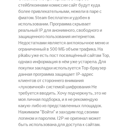
стейблкоинами комиссии сайт будут куда
более привлекательными, нежели в паре с
фиатом. Steam бесплатен и удобен в
использовании. Программа скрывает
реальный IP для анонимного, свободного и
защищенного пользования интернетом.
Недостатками является англоязычное меню и
ограниченный в 500 МБ объем трафика. На
pikabu уже есть пост посвящённый сайтам Тор,
однако информация в нём уже устарела. Для
покупки закладки используется Тор-браузер
данная программа защищает IP-адрес
клиентов от стороннего внимания
«луковичной» системой шифрования Не
требуется вводить. Хочу подчеркнуть, это не
моя личная подборка, и я не рекомендую
какую-либо из представленных площадок.
Нажимаем “Войти” и заходим под своими
логином и паролем. I2P не оригинал может
быть использована для доступа к сайтам.