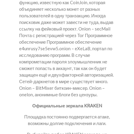
функцию, известную как CoinJoin, которая
объединяет несколько монет от разных
пользователей в одну транзакцию. Иногда
поисковик даже может завести не туда, выдав
ссылку на фейковый проект. Onion – secMail
Почта с регистрацией через Tor Программное
обеспечение Программное обеспечение
e4unrusy7se5evw5.onion – eXeLaB, портал по
исследованию программ. В случае
компрометации пароля злоумышленник не
сможет попасть в аккаунт, так как он будет
защищен ещё и двухфакторной авторизацией.
Сетей-даркнетов в мире существует много.
Onion – BitMixer биткоин-миксер. Onion –
onelon, анонимные блоги без цензуры.
Официальные зеркала KRAKEN
Площадка постоянно подвергается атаке,
возможны долгие подключения и лаги.