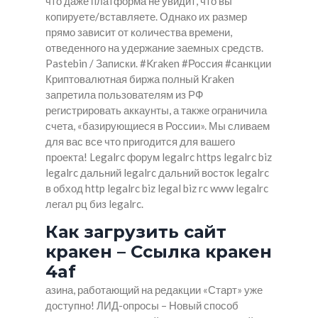
что даже платформа не увидит, что вы
копируете/вставляете. Однако их размер
прямо зависит от количества времени,
отведенного на удержание заемных средств.
Pastebin / Записки. #Kraken #Россия #санкции
Криптовалютная биржа полный Kraken
запретила пользователям из РФ
регистрировать аккаунты, а также ограничила
счета, «базирующиеся в России». Мы сливаем
для вас все что пригодится для вашего
проекта! Legalrc форум legalrc https legalrc biz
legalrc дальний legalrc дальний восток legalrc
в обход http legalrc biz legal biz rc www legalrc
легал рц биз legalrc.
Как загрузить сайт
кракен – Ссылка кракен
4af
азина, работающий на редакции «Старт» уже
доступно! ЛИД-опросы – Новый способ