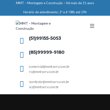
MMT – Montagem e Construção – Há mais de 15 anos
ENGENHARIA
Horário de atendimento: 2ª a 6ª 08h até 19h
LIMPEZA E CONSERVAÇÃO
MANUTENÇÃO PREDIAL
DEMARCAÇÕES
(51)99155-5053
SERVIÇOS EM ALTURA
(85)99999-9180
ELEVADORES – PREPARAÇÃO DE
LOCAIS
comercial@mmtserv.com.br
rs@mmtserv.com.br
nordeste@mmtserv.com.br
sc@mmtserv.com.br