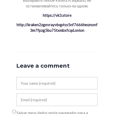
Выбирайте любое KRAKEN зеркало, не
останавливайтесь только на одном.
https://vk3.store
http://kraken2zgevrayvbqptss5nf7666hmznonf
3m7fpzg5bu75txmbxfcqd.onion
Leave a comment
Salvar meus dados neste navegador para a