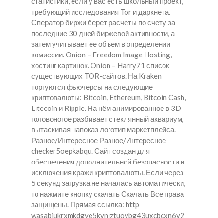
статистики, если у вас есть школьный проект,
требующий исследования Tor и даркнета.
Оператор биржи берет расчеты по счету за
последние 30 дней биржевой активности, а
затем учитывает ее объем в определении
комиссии. Onion – Freedom Image Hosting,
хостинг картинок. Onion – Harry71 список
существующих TOR-сайтов. На Kraken
торгуются фьючерсы на следующие
криптовалюты: Bitcoin, Ethereum, Bitcoin Cash,
Litecoin и Ripple. На нём анимированное в 3D
головоногое разбивает стеклянный аквариум,
вытаскивая напоказ логотип маркетплейса.
Разное/Интересное Разное/Интересное
checker5oepkabqu. Сайт создан для
обеспечения дополнительной безопасности и
исключения кражи криптовалюты. Если через
5 секунд загрузка не началась автоматически,
то нажмите кнопку cкачать Скачать Все права
защищены. Прямая ссылка: http
wasabiukrxmkdgve5kynjztuovbg43uxcbcxn6y2