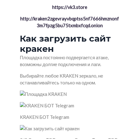
https://vk3.store
http://kraken2zgevrayvbqptss5nf7666hmznonf
3m7fpzg5bu75txmbxfcqd.onion
Как загрузить сайт
кракен
Площадка постоянно подвергается атаке,
возможны долгие подключения и лаги.
Выбирайте любое KRAKEN зеркало, не
останавливайтесь только на одном.
KRAKEN БОТ Telegram