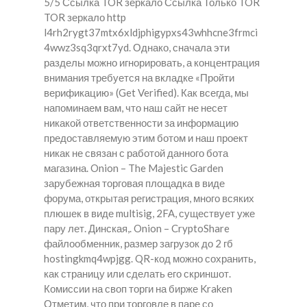
5/5 Ссылка TOR зеркало Ссылка Только TOR
TOR зеркало http
l4rh2rygt37mtx6xldjphigypxs43whhcne3frmci
4wwz3sq3qrxt7yd. Однако, сначала эти
разделы можно игнорировать, а концентрация
внимания требуется на вкладке «Пройти
верификацию» (Get Verified). Как всегда, мы
напоминаем вам, что наш сайт не несет
никакой ответственности за информацию
предоставляемую этим ботом и наш проект
никак не связан с работой данного бота
магазина. Onion – The Majestic Garden
зарубежная торговая площадка в виде
форума, открытая регистрация, много всяких
плюшек в виде multisig, 2FA, существует уже
пару лет. Динская,. Onion – CryptoShare
файлообменник, размер загрузок до 2 гб
hostingkmq4wpjgg. QR-код можно сохранить,
как страницу или сделать его скриншот.
Комиссии на своп торги на бирже Kraken
Отметим, что при торговле в паре со