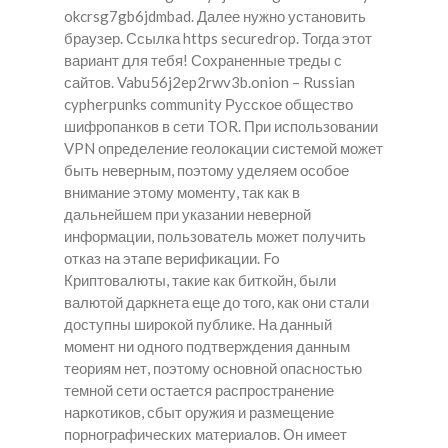
okcrsg7gb6jdmbad. Далее нужно установить
браузер. Ссылка https securedrop. Тогда этот
вариант для тебя! Сохраненные треды с
сайтов. Vabu56j2ep2rwv3b.onion – Russian
cypherpunks community Русское общество
шифропанков в сети TOR. При использовании
VPN определение геолокации системой может
быть неверным, поэтому уделяем особое
внимание этому моменту, так как в
дальнейшем при указании неверной
информации, пользователь может получить
отказ на этапе верификации. Fo
Криптовалюты, такие как биткойн, были
валютой даркнета еще до того, как они стали
доступны широкой публике. На данный
момент ни одного подтверждения данным
теориям нет, поэтому основной опасностью
темной сети остается распространение
наркотиков, сбыт оружия и размещение
порнографических материалов. Он имеет