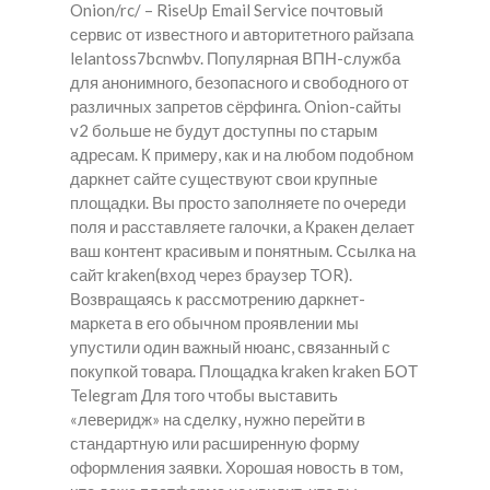
Onion/rc/ – RiseUp Email Service почтовый
сервис от известного и авторитетного райзапа
lelantoss7bcnwbv. Популярная ВПН-служба
для анонимного, безопасного и свободного от
различных запретов сёрфинга. Onion-сайты
v2 больше не будут доступны по старым
адресам. К примеру, как и на любом подобном
даркнет сайте существуют свои крупные
площадки. Вы просто заполняете по очереди
поля и расставляете галочки, а Кракен делает
ваш контент красивым и понятным. Ссылка на
сайт kraken(вход через браузер TOR).
Возвращаясь к рассмотрению даркнет-
маркета в его обычном проявлении мы
упустили один важный нюанс, связанный с
покупкой товара. Площадка kraken kraken БОТ
Telegram Для того чтобы выставить
«леверидж» на сделку, нужно перейти в
стандартную или расширенную форму
оформления заявки. Хорошая новость в том,