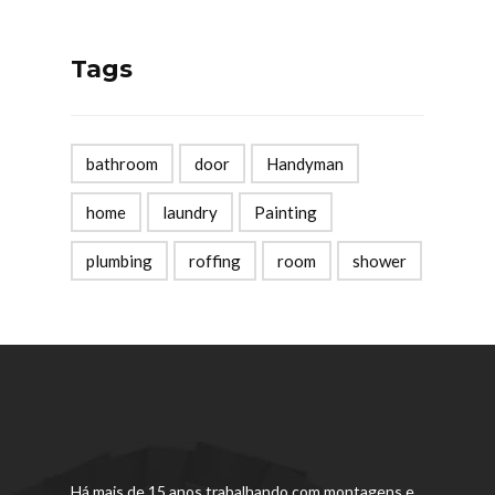
Tags
bathroom
door
Handyman
home
laundry
Painting
plumbing
roffing
room
shower
Há mais de 15 anos trabalhando com montagens e