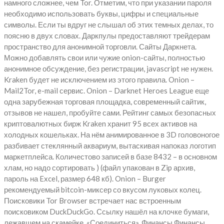
намного сложнее, чем Tor. Отметим, что при указании пароля
необходимо использовать буквы, цифры и специальные
символы. Если ты вдруг не слышал об этих темных делах, то
поясню в двух словах. Даркпулы предоставляют трейдерам
пространство для анонимной торговли. Сайты Даркнета.
Можно добавлять свои или чужие onion-сайты, полностью
анонимное обсуждение, без регистрации, javascript не нужен.
Kraken будет не исключением из этого правила. Onion –
Mail2Tor, e-mail сервис. Onion – Darknet Heroes League еще
одна зарубежная торговая площадка, современный сайтик,
отзывов не нашел, пробуйте сами. Рейтинг самых безопасных
криптовалютных бирж Kraken хранит 95 всех активов на
холодных кошельках. На нём анимированное в 3D головоногое
разбивает стеклянный аквариум, вытаскивая напоказ логотип
маркетплейса. Количестово записей в базе 8432 – в основном
хлам, но надо сортировать ) (файл упакован в Zip архив,
пароль на Excel, размер 648 кб). Onion – Burger
рекомендуемый bitcoin-миксер со вкусом луковых колец.
Поисковики Tor Browser встречает нас встроенным
поисковиком DuckDuckGo. Ссылку нашёл на клочке бумаги,
лежавшем на скамейке. «Соединиться». Финансы Финансы