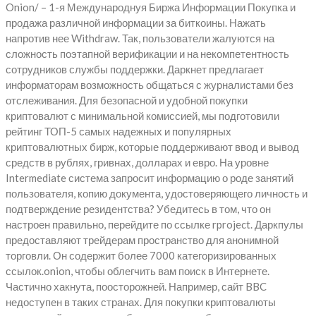
Onion/ – 1-я Международнуя Биржа Информации Покупка и
продажа различной информации за биткоины. Нажать
напротив нее Withdraw. Так, пользователи жалуются на
сложность поэтапной верификации и на некомпетентность
сотрудников службы поддержки. Даркнет предлагает
информаторам возможность общаться с журналистами без
отслеживания. Для безопасной и удобной покупки
криптовалют с минимальной комиссией, мы подготовили
рейтинг ТОП-5 самых надежных и популярных
криптовалютных бирж, которые поддерживают ввод и вывод
средств в рублях, гривнах, долларах и евро. На уровне
Intermediate система запросит информацию о роде занятий
пользователя, копию документа, удостоверяющего личность и
подтверждение резидентства? Убедитесь в том, что он
настроен правильно, перейдите по ссылке rproject. Даркпулы
предоставляют трейдерам пространство для анонимной
торговли. Он содержит более 7000 категоризированных
ссылок.onion, чтобы облегчить вам поиск в Интернете.
Частично хакнута, поосторожней. Например, сайт BBC
недоступен в таких странах. Для покупки криптовалюты