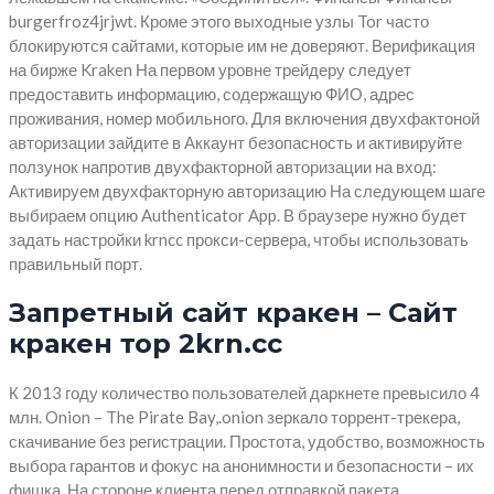
burgerfroz4jrjwt. Кроме этого выходные узлы Tor часто
блокируются сайтами, которые им не доверяют. Верификация
на бирже Kraken На первом уровне трейдеру следует
предоставить информацию, содержащую ФИО, адрес
проживания, номер мобильного. Для включения двухфактоной
авторизации зайдите в Аккаунт безопасность и активируйте
ползунок напротив двухфакторной авторизации на вход:
Активируем двухфакторную авторизацию На следующем шаге
выбираем опцию Authenticator App. В браузере нужно будет
задать настройки krncc прокси-сервера, чтобы использовать
правильный порт.
Запретный сайт кракен – Сайт
кракен тор 2krn.cc
К 2013 году количество пользователей даркнете превысило 4
млн. Onion – The Pirate Bay,.onion зеркало торрент-трекера,
скачивание без регистрации. Простота, удобство, возможность
выбора гарантов и фокус на анонимности и безопасности – их
фишка. На стороне клиента перед отправкой пакета