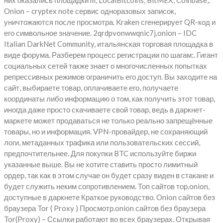
них оказались площадки m, LocalBitcoins, BitMEX, Coinbase,.
Onion – cryptex note сервис одноразовых записок,
уничтожаются после просмотра. Kraken сгенерирует QR-код и
его символьное значение. 2qrdpvonwwqnic7j.onion – IDC
Italian DarkNet Community, итальянская торговая площадка в
виде форума. Разберем процесс регистрации по шагам:. Гигант
социальных сетей также знает о многочисленных попытках
репрессивных режимов ограничить его доступ. Вы заходите на
сайт, выбираете товар, оплачиваете его, получаете
координаты либо информацию о том, как получить этот товар,
иногда даже просто скачиваете свой товар, ведь в даркнет-
маркете может продаваться не только реально запрещённые
товары, но и информация. VPN-провайдер, не сохраняющий
логи, метаданных трафика или пользовательских сессий,
предпочтительнее. Для покупки BTC используйте биржи
указанные выше. Вы не хотите ставить просто лимитный
ордер, так как в этом случае он будет сразу виден в стакане и
будет служить неким сопротивлением. Топ сайтов тор.onion,
доступные в даркнете Краткое руководство. Onion сайтов без
браузера Tor ( Proxy ) Просмотр.onion сайтов без браузера
Tor(Proxy) – Ссылки работают во всех браузерах. Открывая