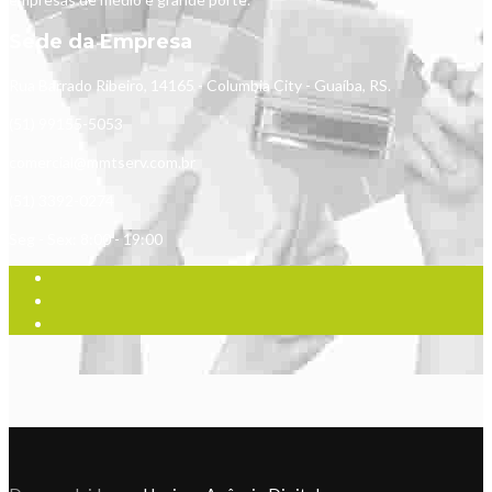
Sede da Empresa
Rua Barrado Ribeiro, 14165 - Columbia City - Guaíba, RS.
(51) 99155-5053
comercial@mmtserv.com.br
(51) 3392-0274
Seg - Sex: 8:00 - 19:00