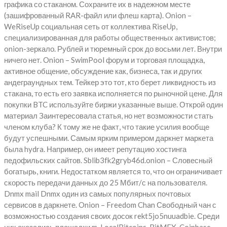
графика со стаканом. Сохраните их в надежном месте
(зашифрованный RAR-файл или флеш карта). Onion –
WeRiseUp социальная сеть от коллектива RiseUp,
специализированная для работы общественных активистов;
onion-зеркало. Рублей и тюремный срок до восьми лет. Внутри
ничего нет. Onion – SwimPool форум и торговая площадка,
активное общение, обсуждение как, бизнеса, так и других
андеграундных тем. Тейкер это тот, кто берет ликвидность из
стакана, то есть его заявка исполняется по рыночной цене. Для
покупки BTC используйте биржи указанные выше. Открой один
материал Заинтересовала статья, но нет возможности стать
членом клуба? К тому же не факт, что такие усилия вообще
будут успешными. Самым ярким примером даркнет маркета
была hydra. Например, он имеет репутацию хостинга
педофильских сайтов. Sblib3fk2gryb46d.onion – Словесный
богатырь, книги. Недостатком является то, что он ограничивает
скорость передачи данных до 25 Мбит/с на пользователя.
Dnmx mail Dnmx один из самых популярных почтовых
сервисов в даркнете. Onion – Freedom Chan Свободный чан с
возможностью создания своих досок rekt5jo5nuuadbie. Среди