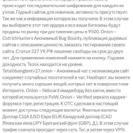
происходит последовательное шифрование для каждого из
узлов. Годный сайтик для новичков, активность присутствует.
Так же как и информация которую вы получили. В этом случае
вы выбираете этот тип ордера и все ваши биткоины будут
проданы по рынку при достижении цены в 9500. Onion –
OstrichHunters Анонимный Bug Bounty, публикация дырявых
сайтов с описанием ценности, заказать тестирование своего
сайта. Статья 327 УК РФ лишение свободы на срок до двух
лет. Для применения изменений нажмите на кнопку. Годовая
доходность Tezos находится на уровне.
Tetatl6umgbmtv27.onion – Анонимный чат с незнакомцем сайт
соединяет случайных посетителей в чат. Наоборот, вы можете
получить много хороших вещей, которых нет в поверхностном
Интернете. Onion – Neboard имиджборд без капчи, вместо
которой используется PoW. Onion – Verified зеркало кардинг-
форума в торе, регистрация. К OTC сделкам в настоящий
момент доступны следующие валюты: Фиатные валюты
Доллар США (USD Евро (EUR Канадский доллар (CAD
Японская иена (JPY Британский фунт (GBP). Д.). В этом случае
трафик сначала проходит через сеть Tor, а затем через VPN.