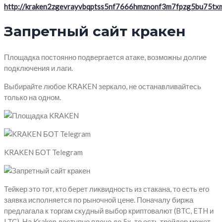
http://kraken2zgevrayvbqptss5nf7666hmznonf3m7fpzg5bu75txm
Запретный сайт кракен
Площадка постоянно подвергается атаке, возможны долгие
подключения и лаги.
Выбирайте любое KRAKEN зеркало, не останавливайтесь
только на одном.
KRAKEN БОТ Telegram
Тейкер это тот, кто берет ликвидность из стакана, то есть его
заявка исполняется по рыночной цене. Поначалу биржа
предлагала к торгам скудный выбор криптовалют (BTC, ETH и
LTC). На Kraken доступно плечо до 5х, то есть трейдер может