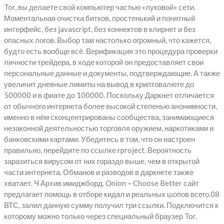
Tor, вы делаете свой компьютер частью «луковой» сети.
Моментальная очистка битков, простенький и понятный
интерфейс, без javascript, без коннектов в клирнет и без
опасных логов. Выбор там настолько огромный, что кажется,
будто есть вообще всё. Верификация это процедура проверки
личности трейдера, в ходе которой он предоставляет свои
персональные данные и документы, подтверждающие. А также
увеличит дневные лимиты на вывод в криптовалюте до
500000 и в фиате до 100000. Поскольку Даркнет отличается
от обычного интернета более высокой степенью анонимности,
именно в нём сконцентрированы сообщества, занимающиеся
незаконной деятельностью торговля оружием, наркотиками и
банковскими картами. Убедитесь в том, что он настроен
правильно, перейдите по ссылке rproject. Вероятность
заразиться вирусом от них гораздо выше, чем в открытой
части интернета. Обманов и разводов в даркнете также
хватает. Ч Архив имиджборд. Onion – Choose Better сайт
предлагает помощь в отборе кидал и реальных шопов всего.08
ВТС, залил данную сумму получил три ссылки. Подключится к
которому можно только через специальный браузер Tor.