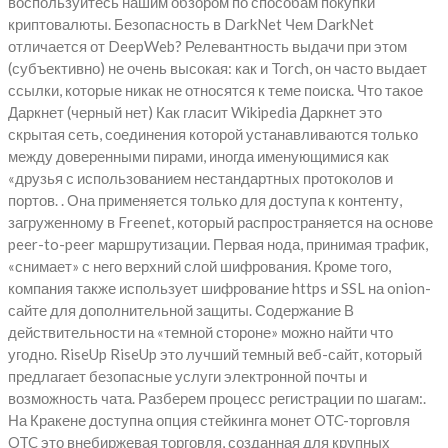
воспользуйтесь нашим обзором по способам покупки
криптовалюты. Безопасность в DarkNet Чем DarkNet
отличается от DeepWeb? Релевантность выдачи при этом
(субъективно) не очень высокая: как и Torch, он часто выдает
ссылки, которые никак не относятся к теме поиска. Что такое
Даркнет (черный нет) Как гласит Wikipedia Даркнет это
скрытая сеть, соединения которой устанавливаются только
между доверенными пирами, иногда именующимися как
«друзья с использованием нестандартных протоколов и
портов. . Она применяется только для доступа к контенту,
загруженному в Freenet, который распространяется на основе
peer-to-peer маршрутизации. Первая нода, принимая трафик,
«снимает» с него верхний слой шифрования. Кроме того,
компания также использует шифрование https и SSL на onion-
сайте для дополнительной защиты. Содержание В
действительности на «темной стороне» можно найти что
угодно. RiseUp RiseUp это лучший темный веб-сайт, который
предлагает безопасные услуги электронной почты и
возможность чата. Разберем процесс регистрации по шагам:.
На Кракене доступна опция стейкинга монет OTC-торговля
OTC это внебиржевая торговля, созданная для крупных