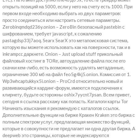
открыть позиций на 5000, если у него на счету есть 1000. При
первом входе необходимо выбрать из двух параметров:
просто соединиться или настроить сетевые параметры.
Zerobinqmdqd236y.onion – ZeroBin безопасный pastebin с
шифрованием, требует javascript, к сожалению
pastagdsp33j7aoq. Searx SearX это метапоисковая система,
которую вы можете использовать как на поверхности, так и в
inkrampcc даркнете. Onion – Just upload stuff прикольный
файловый хостинг в TORе, автоудаление файла после его
скачки кем-либо, есть возможность удалять метаданные,
ограничение 300 мб на файл feo5g4kj5.onion. Комиссия от 1.
Wp3whcaptukkyx5i.onion – ProCrd относительно новый и
развивающийся кардинг-форум, имеются подключения к
клирнету, будьте осторожны oshix7yycnt7psan. Всем привет,
сегодня я ссылка расскажу как попасть. Каталоги карты Tor
Начинать изыскания я рекомендую с каталогов ссылок.
Дополнительные функции на бирже Кракен Kraken это биржа с
полным спектром услуг, предлагающая множество функций,
которые в совокупности не предлагает ни одна другая биржа. А
deepweb это страницы, которые не индексируются