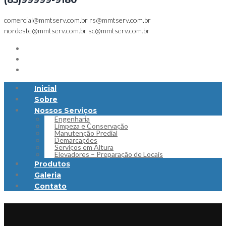
(85)99999-9180
comercial@mmtserv.com.br
rs@mmtserv.com.br
nordeste@mmtserv.com.br
sc@mmtserv.com.br
Inicial
Sobre
Nossos Serviços
Engenharia
Limpeza e Conservação
Manutenção Predial
Demarcações
Serviços em Altura
Elevadores – Preparação de Locais
Produtos
Galeria
Contato