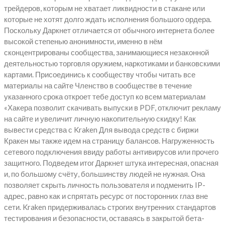
трейдеров, которым не хватает ликвидности в стакане или
которые не хотят долго ждать исполнения большого ордера.
Поскольку Даркнет отличается от обычного интернета более
высокой степенью анонимности, именно в нём
сконцентрированы сообщества, занимающиеся незаконной
деятельностью торговля оружием, наркотиками и банковскими
картами. Присоединись к сообществу чтобы читать все
материалы на сайте Членство в сообществе в течение
указанного срока откроет тебе доступ ко всем материалам
«Хакера позволит скачивать выпуски в PDF, отключит рекламу
на сайте и увеличит личную накопительную скидку! Как
вывести средства с Kraken Для вывода средств с биржи
Кракен мы также идем на страницу балансов. Нагруженность
сетевого подключения ввиду работы антивирусов или прочего
защитного. Подведем итог Даркнет штука интересная, опасная
и, по большому счёту, большинству людей не нужная. Она
позволяет скрыть личность пользователя и подменить IP-
адрес, равно как и спрятать ресурс от посторонних глаз вне
сети. Kraken придерживалась строгих внутренних стандартов
тестирования и безопасности, оставаясь в закрытой бета-