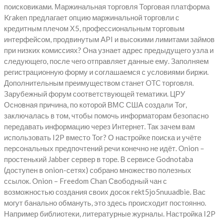
поисковиками. Маржинальная торговля Торговая платформа
Kraken предлагает опцию маржинальной торговли с
кредитным плечом Х5, профессиональным торговым
интерфейсом, продвинутым API и высокими лимитами займов
при низких комиссиях? Она узнает адрес предыдущего узла и
следующего, после чего отправляет данные ему. Заполняем
регистрационную форму и соглашаемся с условиями биржи.
Дополнительным преимуществом станет OTC торговля.
Зарубежный форум соответствующей тематики. ЦРУ
Основная причина, по которой ВМС США создали Tor,
заключалась в том, чтобы помочь информаторам безопасно
передавать информацию через Интернет. Так зачем вам
использовать I2P вместо Tor? О настройке поиска и учёте
персональных предпочтений речи конечно не идёт. Onion –
простенький Jabber сервер в торе. В сервисе Godnotaba
(доступен в onion-сетях) собрано множество полезных
ссылок. Onion – Freedom Chan Свободный чан с
возможностью создания своих досок rekt5jo5nuuadbie. Вас
могут банально обмануть, это здесь происходит постоянно.
Например библиотеки, литературные журналы. Настройка I2P