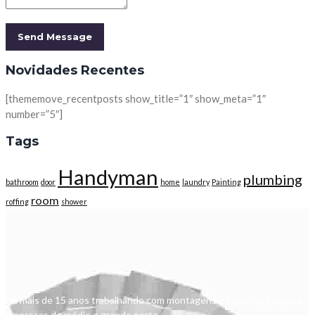
Novidades Recentes
[thememove_recentposts show_title=”1″ show_meta=”1″
number=”5″]
Tags
Handyman
plumbing
bathroom
door
home
laundry
Painting
room
roffing
shower
Há mais de 15 anos trabalhando com montagens e construções para
empresas de médio e grande porte.