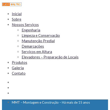
Inicial
Sobre
Nossos Serviços
Engenharia
Limpeza e Conservação
Manutenção Predial
Demarcações
Serviços em Altura
Elevadores – Preparação de Locais
Produtos
Galeria
Contato
MMT – Montagem e Construção – Há mais de 15 anos