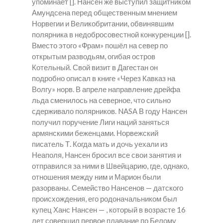
упоминает []. Нансен же выступил защитником
Амундсена перед общественным мнением
Норвегии и Великобритании, обвинявшим
полярника в недобросовестной конкуренции [].
Вместо этого «Фрам» пошёл на север по
открытым разводьям, огибая остров
Котельный. Свой визит в Дагестан он
подробно описал в книге «Через Кавказ на
Волгу» норв. В апреле направление дрейфа
льда сменилось на северное, что сильно
сдерживало полярников. NASA В году Нансен
получил поручение Лиги наций заняться
армянскими беженцами. Норвежский
писатель Т. Когда мать и дочь уехали из
Неаполя, Нансен бросил все свои занятия и
отправился за ними в Швейцарию, где, однако,
отношения между ним и Марион были
разорваны. Семейство Нансенов — датского
происхождения, его родоначальником был
купец Ханс Нансен — , который в возрасте 16
лет совершил первое плавание по Белому