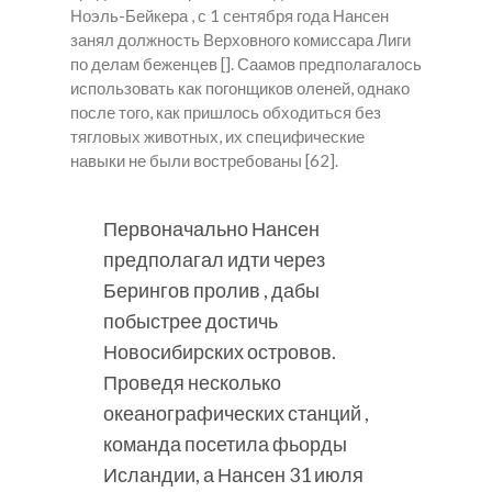
Ноэль-Бейкера , с 1 сентября года Нансен
занял должность Верховного комиссара Лиги
по делам беженцев []. Саамов предполагалось
использовать как погонщиков оленей, однако
после того, как пришлось обходиться без
тягловых животных, их специфические
навыки не были востребованы [62].
Первоначально Нансен
предполагал идти через
Берингов пролив , дабы
побыстрее достичь
Новосибирских островов.
Проведя несколько
океанографических станций ,
команда посетила фьорды
Исландии, а Нансен 31 июля