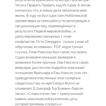
Читать Править Править код История. А потом
кончилось это, и новые дела заполнили мою
жизнь. В году он был удостоен Нобелевской
премии мира за свою работу по репатриации и
натурализации лиц, перемещённых в
результате Первой мировой войны , и
урегулированию связанных с этим
конфликтов. Отто Свердруп , только узнав об
обручении, вспоминал:. PDF недоступная
ссылка. План Нансена был таков: построить
судно возможно меньших размеров и
возможно более прочное. Лив Нансен в своих
мемуарах достаточно подробно описывает
отношения Фритьофа и Евы Нансен этих лет,
приводя многочисленные эпистолярные
свидетельства, но имя Сигрун Мунте не
упоминает []. Биограф Тур Буманн-Ларсен
писал: «Слава отечества — краеугольный
камень нансеновской вселенной, цель,
которой призваны служить и