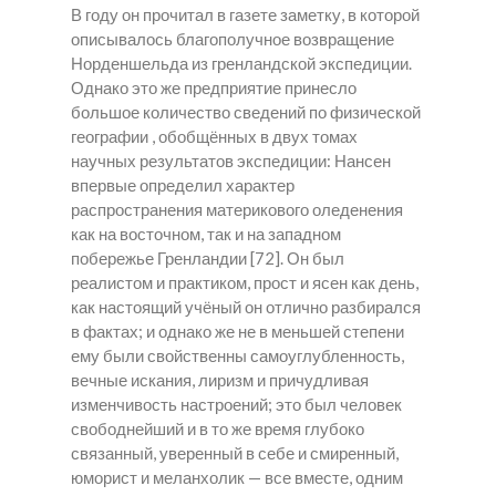
В году он прочитал в газете заметку, в которой
описывалось благополучное возвращение
Норденшельда из гренландской экспедиции.
Однако это же предприятие принесло
большое количество сведений по физической
географии , обобщённых в двух томах
научных результатов экспедиции: Нансен
впервые определил характер
распространения материкового оледенения
как на восточном, так и на западном
побережье Гренландии [72]. Он был
реалистом и практиком, прост и ясен как день,
как настоящий учёный он отлично разбирался
в фактах; и однако же не в меньшей степени
ему были свойственны самоуглубленность,
вечные искания, лиризм и причудливая
изменчивость настроений; это был человек
свободнейший и в то же время глубоко
связанный, уверенный в себе и смиренный,
юморист и меланхолик — все вместе, одним