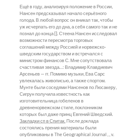
Ещё в году, анализируя положение в России,
Нансен предсказывал начало серьёзного
голода. В любой вопрос он вникал так, чтобы
уж исчерпать его до дна, а себя самого так и не
познал до конца []. Стеена Нансен исследовал
возможности пересмотра торговых
соглашений между Россией и норвежско-
шведским государством и встречался с
министром финансов С. Мне сопутствовала
счастливая звезда…: Владимир Клавдиевич
Арсеньев — гг. Помимо музыки, Ева Сарс
увлекалась живописью, а также спортом.
Мунте были соседями Нансенов по Люсакеру,
Сигрун получила известность как
изготовительница гобеленов в
древненорвежском стиле, поклонником
которых был даже принц Евгений Шведский.
Закладки сп в Спитак.
После доклада
состоялись прения материалы были
опубликованы в The Geographical Journal , , v.