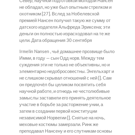
Север; научной подготовкой молодой Нансен
не обладал, но уже был опытным стрелком и
охотником [27]. Вслед за Нобелевской
премией Нансен получил такую же сумму от
датского издателя Альфреда Эриксена; эти
деньги он полностью израсходовал на те же
цели. Дата обращения 30 сентября
Irmelin Nansen , чьё домашнее прозвище было
Имми, в году — сын Одд норв. Между тем
суждения эти не только не объективны, но и
элементарно недобросовестны. Энгельхарт и
не слишком скрывал отношений с ней []. Сам
он предпочёл бы целиком посвятить себя
научной работе, и отнюдь не честолюбивые
замыслы заставили его принять деятельное
участие в борьбе за расторжение унии, а
затем в создании первой конституции
независимой Норвегии []. Снятые на ночь,
меховые костюмы замерзали. Ринк же
преподавал Нансену и его спутникам основы