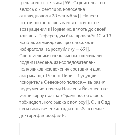
гренландского языка [59]. Строительство
велось с 7 сентября, новоселье
отпраздновали 28 сентября []. Нансен
постоянно переписывался с ней после
возвращения в Норвегию, вплоть до своей
кончины. Референдум был проведён 12 и 13
ноября: за монархию проголосовали
избирателя, за республику — 69 [].
Современники очень высоко оценивали
подвиг Нансена, из исследователей-
полярников исключения составили два
американца: Роберт Пири — будущий
покоритель Северного полюса — выразил
недоумение, почему Нансен и Йохансен не
могли вернуться на «Фрам» после своего
трёхнедельного рывка к полюсу []. Сын Одд
свои гимназические годы провёл в семье
доктора философии К.
Амф
Купит
Закл
Улья
ь
адки