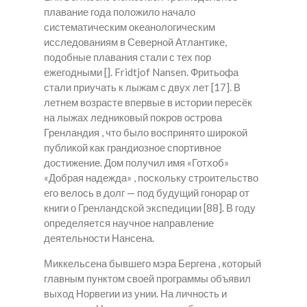
плавание года положило начало
систематическим океанологическим
исследованиям в Северной Атлантике,
подобные плавания стали с тех пор
ежегодными []. Fridtjof Nansen. Фритьофа
стали приучать к лыжам с двух лет [17]. В
летнем возрасте впервые в истории пересёк
на лыжах ледниковый покров острова
Гренландия , что было воспринято широкой
публикой как грандиозное спортивное
достижение. Дом получил имя «Готхоб»
«Добрая надежда» , поскольку строительство
его велось в долг — под будущий гонорар от
книги о Гренландской экспедиции [88]. В году
определяется научное направление
деятельности Нансена.
Миккельсена бывшего мэра Бергена , который
главным пунктом своей программы объявил
выход Норвегии из унии. На личность и