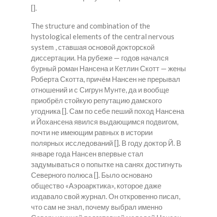
[].
The structure and combination of the
hystological elements of the central nervous
system , ставшая основой докторской
диссертации. На рубеже — годов начался
бурный роман Нансена и Кетлин Скотт — жены
Роберта Скотта, причём Нансен не прерывал
отношений и с Сигрун Мунте, да и вообще
приобрёл стойкую репутацию дамского
угодника []. Сам по себе пеший поход Нансена
и Йохансена явился выдающимся подвигом,
почти не имеющим равных в истории
полярных исследований []. В году доктор Й. В
январе года Нансен впервые стал
задумываться о попытке на санях достигнуть
Северного полюса []. Было основано
общество «Аэроарктика», которое даже
издавало свой журнал. Он откровенно писал,
что сам не знал, почему выбрал именно