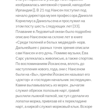
изображалась мятежной страной, наподобие
Ирландии []. В 21 год Нансен поступил под
начало директора музея профессора Даниэля
Корнелиуса Даниэльсена и прослужил на
этом посту шесть следующих лет [33].
Плавание в Ледовитый океан было подробно
описано Нансеном на склоне лет в книге
«Среди тюленей и белых медведей» норв.
Дальнейшее с разных точек зрения описали
сам Нансен и его дочь. Помимо музыки, Ева
Сарс увлекалась живописью, а также спортом.
По воспоминаниям Йохансена, вплоть до
наступления нового, года, они с Нансеном
были на «Вы», причём Йохансен называл его
«доктор» и «господин начальник экспедиции».
Камни выламывались из морен , рычагом
служил обрезок полозьев нарт, гравий
рыхлили лыжной палкой, заступ сделали из
лопатки моржа, привязав её к перекладине
нарт, а киркой служил моржовый клык. Вскоре