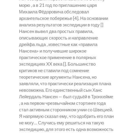
морю , а в 21 год по приглашению царя
Михаила Фёдоровича обследовал
архангельское побережье [4]. На основании
анализа результатов экспедиции в году []
Нансен вывел два простых правила,
описывающих скорость и направление
дрейфа льда , известные как «правила
Нансена» и получившие широкое
практическое применение в полярных
экспедициях XX века []. Большинство
критиков не ставили под сомнение
теоретические аргументы Нансена, но
заявляли, что практически реализация плана
невозможна. Его единственный сын Ханс
Лейердаль Нансен — был судьёй в Тронхейме
, а на первом чрезвычайном стортинге года
стал активным сторонником унии со Швецией.
Я напрямую сказал ему, что одобрить его план
не могу… Случись ему решиться на такую
экспедицию, для этого есть одна возможность