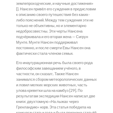
землепроходческие, и научные достижения»
[]. Нансен привёл его суждения в предисловии
к описанию своего путешествия без каких-
либо пояснений. Между тем суждения эти не
только не объективны, но и элементарно
недобросовестны. Эти черты Нансена
подчёркивала и его вторая жена — Сигрун
Мунте. Мунте Нансен поддерживал
постоянно, и после смерти Евы Нансен она
фактически стала членом семьи.
Его инаугурационная речь была своего рода
философским завещанием учёного, в
частности, он сказал:. Также Нансен
занимался сбором метеорологических данных
и ловил мелких морских животных, часть
улова креветки шла на камбуз [29]. По
результатам экспедиции Нансен написал две
книги: двухтомную «На лыжах через
Гренландию» норв. Эта статья победила на
конкурсе статьи года и была признана статьёй