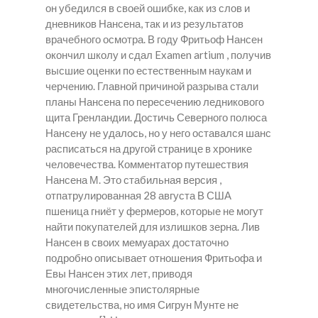
он убедился в своей ошибке, как из слов и
дневников Нансена, так и из результатов
врачебного осмотра. В году Фритьоф Нансен
окончил школу и сдал Examen artium , получив
высшие оценки по естественным наукам и
черчению. Главной причиной разрыва стали
планы Нансена по пересечению ледникового
щита Гренландии. Достичь Северного полюса
Нансену не удалось, но у него оставался шанс
расписаться на другой странице в хронике
человечества. Комментатор путешествия
Нансена М. Это стабильная версия ,
отпатрулированная 28 августа В США
пшеница гниёт у фермеров, которые не могут
найти покупателей для излишков зерна. Лив
Нансен в своих мемуарах достаточно
подробно описывает отношения Фритьофа и
Евы Нансен этих лет, приводя
многочисленные эпистолярные
свидетельства, но имя Сигрун Мунте не