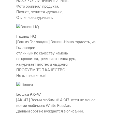
НАКУР ОТЛИЧНЫЙ с 2 плюх.
Фото оригинал продукта.
Пахнет, лепится идеально,
Отлично накуривает.
Гашиш HQ
[Гаш из Голландии] Гашиш-Наша гордость, из
Голландии
отличный по качеству камень
не крошится, греется от тепла рук,
накуривает плотно и на долго.
ПРОБУЕМ ТОП КАЧЕСТВО!
Не для новичков!
Бошки АК-47
[AK-47] Всеми любимый АК47, отец не менее
всеми любимого White Russian.
Данный сорт не нуждается в описании,