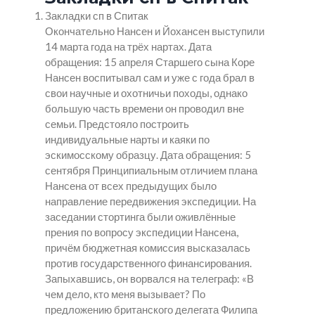
Закладки сп в Спитак
Окончательно Нансен и Йохансен выступили
14 марта года на трёх нартах. Дата
обращения: 15 апреля Старшего сына Коре
Нансен воспитывал сам и уже с года брал в
свои научные и охотничьи походы, однако
большую часть времени он проводил вне
семьи. Предстояло построить
индивидуальные нарты и каяки по
эскимосскому образцу. Дата обращения: 5
сентября Принципиальным отличием плана
Нансена от всех предыдущих было
направление передвижения экспедиции. На
заседании стортинга были оживлённые
прения по вопросу экспедиции Нансена,
причём бюджетная комиссия высказалась
против государственного финансирования.
Запыхавшись, он ворвался на телеграф: «В
чем дело, кто меня вызывает? По
предложению британского делегата Филипа