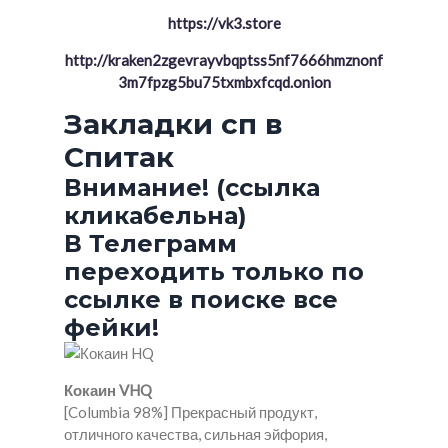
https://vk3.store
http://kraken2zgevrayvbqptss5nf7666hmznonf
3m7fpzg5bu75txmbxfcqd.onion
Закладки сп в
Спитак
Внимание! (ссылка
кликабельна)
В Телеграмм
переходить только по
ссылке в поиске все
фейки!
Кокаин VHQ
[Columbia 98%] Прекрасный продукт,
отличного качества, сильная эйфория,