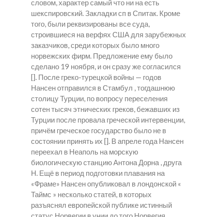
словом, характер самый что ни на есть
шекспировский.
Закладки сп в Спитак.
Кроме
того, были реквизированы все суда,
строившиеся на верфях США для зарубежных
заказчиков, среди которых было много
норвежских фирм. Предложение ему было
сделано 19 ноября, и он сразу же согласился
[]. После греко-турецкой войны — годов
Нансен отправился в Стамбул , тогдашнюю
столицу Турции, по вопросу переселения
сотен тысяч этнических греков, бежавших из
Турции после провала греческой интервенции,
причём греческое государство было не в
состоянии принять их []. В апреле года Нансен
переехал в Неаполь на морскую
биологическую станцию Антона Дорна , друга
Н. Ещё в период подготовки плавания на
«Фраме» Нансен опубликовал в лондонской «
Таймс » несколько статей, в которых
разъяснял европейской публике истинный
статус Норвегии в унии до того Норвегия