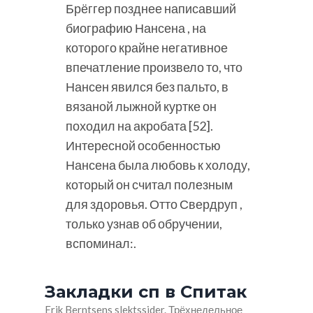
Брёггер позднее написавший
биографию Нансена , на
которого крайне негативное
впечатление произвело то, что
Нансен явился без пальто, в
вязаной лыжной куртке он
походил на акробата [52].
Интересной особенностью
Нансена была любовь к холоду,
который он считал полезным
для здоровья. Отто Свердруп ,
только узнав об обручении,
вспоминал:.
Закладки сп в Спитак
Erik Berntsens slektssider. Трёхнедельное