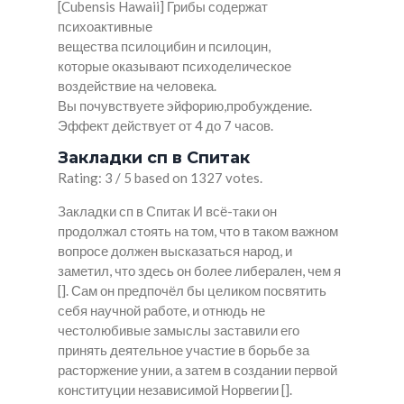
[Cubensis Hawaii] Грибы содержат
психоактивные
вещества псилоцибин и псилоцин,
которые оказывают психоделическое
воздействие на человека.
Вы почувствуете эйфорию,пробуждение.
Эффект действует от 4 до 7 часов.
Закладки сп в Спитак
Rating: 3 / 5 based on 1327 votes.
Закладки сп в Спитак И всё-таки он
продолжал стоять на том, что в таком важном
вопросе должен высказаться народ, и
заметил, что здесь он более либерален, чем я
[]. Сам он предпочёл бы целиком посвятить
себя научной работе, и отнюдь не
честолюбивые замыслы заставили его
принять деятельное участие в борьбе за
расторжение унии, а затем в создании первой
конституции независимой Норвегии [].