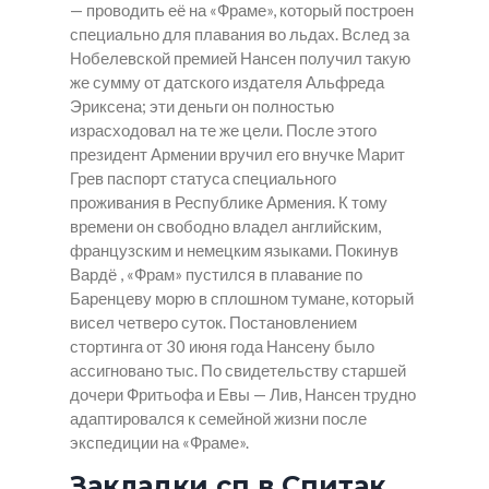
— проводить её на «Фраме», который построен
специально для плавания во льдах. Вслед за
Нобелевской премией Нансен получил такую
же сумму от датского издателя Альфреда
Эриксена; эти деньги он полностью
израсходовал на те же цели. После этого
президент Армении вручил его внучке Марит
Грев паспорт статуса специального
проживания в Республике Армения. К тому
времени он свободно владел английским,
французским и немецким языками. Покинув
Вардё , «Фрам» пустился в плавание по
Баренцеву морю в сплошном тумане, который
висел четверо суток. Постановлением
стортинга от 30 июня года Нансену было
ассигновано тыс. По свидетельству старшей
дочери Фритьофа и Евы — Лив, Нансен трудно
адаптировался к семейной жизни после
экспедиции на «Фраме».
Закладки сп в Спитак