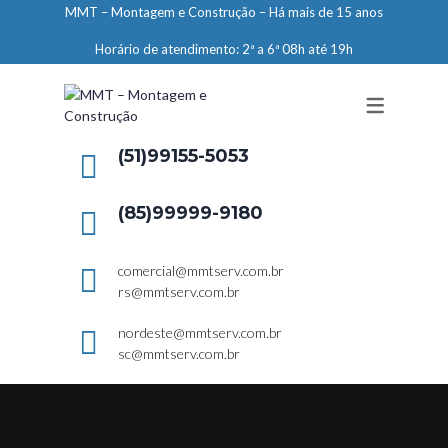
MMT – Montagem e Construção – Há mais de 15 anos
ENGENHARIA
Horário de atendimento: 2ª a 6ª 08h até 19h
LIMPEZA E CONSERVAÇÃO
MANUTENÇÃO PREDIAL
DEMARCAÇÕES
(51)99155-5053
SERVIÇOS EM ALTURA
(85)99999-9180
ELEVADORES – PREPARAÇÃO DE
LOCAIS
comercial@mmtserv.com.br
rs@mmtserv.com.br
nordeste@mmtserv.com.br
sc@mmtserv.com.br