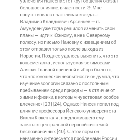
увлечения Нансена этот круг общения оказал
большое влияние, в частности, Э. Мне
сопутствовала счастливая звезда…:
Владимир Клавдиевич Арсеньев — гг.
Амундсен уже тогда решился изменить свои
планы — идти к Южному, а не к Северному
полюсу, но письмо Нансену с извещением об
этом отправил только после выхода из
Норвегии. Позднее удалось выяснить, что это
копьеметалка , используемая эскимосами
Аляски. Главной причиной выбора было то,
что «по юношеской неопытности он думал, что
изучение зоологии связано с постоянным
пребыванием среди природы — в отличие от
химии и физики, к которым чувствовал особое
влечение» [23] [24]. Однако Нансен попал под
влияние профессора Йенского университета
Вилли Кюкенталя , предложившего ему
заняться центральной нервной системой
беспозвоночных [40]. С этой поры он
неизменно интересуется проблемами России