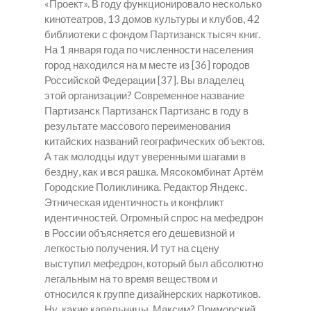
«Проект». В году функционировало несколько
кинотеатров, 13 домов культуры и клубов, 42
библиотеки с фондом Партизанск тысяч книг.
На 1 января года по численности населения
город находился на м месте из [36] городов
Российской Федерации [37]. Вы владелец
этой организации? Современное название
Партизанск Партизанск Партизанс в году в
результате массового переименования
китайских названий географических объектов.
А так молодцы идут уверенными шагами в
бездну, как и вся рашка. Мясокомбинат Артём
Городские Поликлиника. Редактор Яндекс.
Этническая идентичность и конфликт
идентичностей. Огромный спрос на мефедрон
в России объясняется его дешевизной и
легкостью получения. И тут на сцену
выступил мефедрон, который был абсолютно
легальным на то время веществом и
относился к группе дизайнерских наркотиков.
Ну, какие капельницы, Максим? Приморский