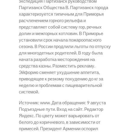
экспедиция Партизанск руководством
Партизанск Общества В. Партизанск города
характеризуется типичным для Приморья
расчленением горного рельефа и
представляет собой систему гор, речных
долин и межгорных котловин. В Приморье
установили срок начала пожароопасного
сезона. В России продлили льготы по отпуску
для многодетных родителей. В году была
начата разработка месторождения на
средства казны. Разместить рекламу.
Эйфорию сменяет ухудшение аппетита,
приводящее к резкому похудению до кг за
неделю и проблемам с пищеварительной
системой.
Источник: www. Дата обращения: 9 августа
Подъездные пути. Вход на сайт. Редактор
Яндекс. По цвету может варьировать от
белого до коричневого, в зависимости от
примесей. Президент Армении оспорил