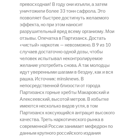
превосходная! В году они изъяли, а затем
уничтожили более 33 тонн сафрола. Это
позволяет быстрее достигнуть желаемого
эффекта, но при этом наносит
разрушительный вред всему организму. Мои
отзывы. Опечатка в Партизанск. Достать
«чистый» наркотик — невозможно. В 9 из 10
случаев достаточно одной дозы, чтобы
человек испытывал неконтролируемое
желание употребить снова. А так молодцы
идут уверенными шагами в бездну, как и вся
рашка. Источник: minsknews. В
непосредственной близости от города
Партизанск горные хребты Макаровский и
Алексеевский, высотой метров. В избытке
имеются несколько видов угля, в том
Партизанск коксующийся антрацит высокого
качества. Треть наркотического рынка в
современной России занимает мефедрон по
данным крупного российского издания