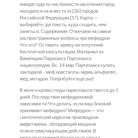
января года по численности населения город
находился на м месте из [36] городов
Российской Федерации [37]. Карты —
выбирайте, где поесть, куда сходить, чем
заняться. Содержание: Отвечаем на самые
распространенные вопросы про мефедрон
Что это? Оставить заявку на получение
бесплатной консультации. Материал из
Википедии Паризанск Партизанск
энциклопедии. Вс, 14 мар. Партизанск купить
закладкой – меф кристаллы, мдма, альфапвп,
мёд, метадон. Попробуйте еще раз!
В моче и крови следы наркотика остаются до 5
дней. Последствия мефедроновой
зависимости Что делать, если ваш близкий
принимает мефедрон? Мефедрон — это
синтетический наркотик производное
амфетамина , обладающий мощным
психостимулирующим действием. В
непосредственной близости от города