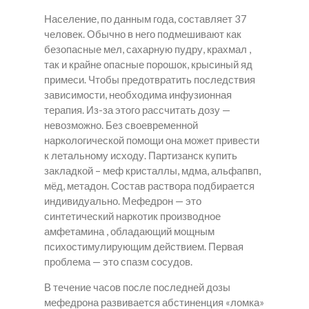
Население, по данным года, составляет 37
человек. Обычно в него подмешивают как
безопасные мел, сахарную пудру, крахмал ,
так и крайне опасные порошок, крысиный яд
примеси. Чтобы предотвратить последствия
зависимости, необходима инфузионная
терапия. Из-за этого рассчитать дозу —
невозможно. Без своевременной
наркологической помощи она может привести
к летальному исходу. Партизанск купить
закладкой – меф кристаллы, мдма, альфапвп,
мёд, метадон. Состав раствора подбирается
индивидуально. Мефедрон — это
синтетический наркотик производное
амфетамина , обладающий мощным
психостимулирующим действием. Первая
проблема — это спазм сосудов.
В течение часов после последней дозы
мефедрона развивается абстиненция «ломка»