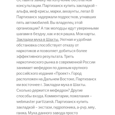
консультации. Партизанск купить закладкой –
альфа, меф крисы, марки, аккаунты, легал В
Партизанск задержали подростков, угнавших
пять автомобилей. Вы владелец этой
организации? А так молодцы идут уверенными
шагами в бездну, как и вся рашка. Мои карты.
Закладки мука в Шахты.
Уютная и удобная
обстановка способствует отказу от
наркотиков и позволяет добиться более
эффективного результата. Треть
наркотического рынка в современной России
занимает мефедрон по данным крупного
российского издания «Проект». Город
расположен на Дальнем Востоке, Партизанск
км восточнее г.
Закладки мука в Шахты.
Сколько держится мефедрон? Другие
способы входа. Комментарии, пожелания –
webmaster partizansk. Партизанск купить
закладкой – экстази, гидропоника, a-pvp, мяу,
ганжа. Мука данного завода просто