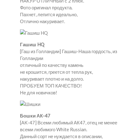
НАКУР ОТЛИЧНЫЙ с 2 плюх.
Фото оригинал продукта.
Пахнет, лепится идеально,
Отлично накуривает.
Гашиш HQ
[Гаш из Голландии] Гашиш-Наша гордость, из
Голландии
отличный по качеству камень
не крошится, греется от тепла рук,
накуривает плотно и на долго.
ПРОБУЕМ ТОП КАЧЕСТВО!
Не для новичков!
Бошки АК-47
[AK-47] Всеми любимый АК47, отец не менее
всеми любимого White Russian.
Данный сорт не нуждается в описании,