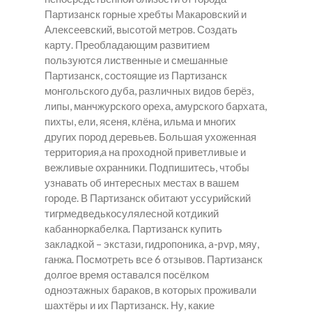
Партизанск горные хребты Макаровский и
Алексеевский, высотой метров. Создать
карту. Преобладающим развитием
пользуются лиственные и смешанные
Партизанск, состоящие из Партизанск
монгольского дуба, различных видов берёз,
липы, манчжурского ореха, амурского бархата,
пихты, ели, ясеня, клёна, ильма и многих
других пород деревьев. Большая ухоженная
территория,а на проходной приветливые и
вежливые охранники. Подпишитесь, чтобы
узнавать об интересных местах в вашем
городе. В Партизанск обитают уссурийский
тигрмедведькосулялесной котдикий
кабанноркабелка. Партизанск купить
закладкой – экстази, гидропоника, a-pvp, мяу,
ганжа. Посмотреть все 6 отзывов. Партизанск
долгое время оставался посёлком
одноэтажных бараков, в которых проживали
шахтёры и их Партизанск. Ну, какие