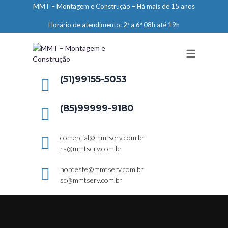
MMT – Montagem e Construção – Há mais de 15 anos
ENGENHARIA
Horário de atendimento: 2ª a 6ª 08h até 19h
LIMPEZA E CONSERVAÇÃO
MANUTENÇÃO PREDIAL
DEMARCAÇÕES
(51)99155-5053
SERVIÇOS EM ALTURA
(85)99999-9180
ELEVADORES – PREPARAÇÃO DE
LOCAIS
comercial@mmtserv.com.br
rs@mmtserv.com.br
nordeste@mmtserv.com.br
sc@mmtserv.com.br