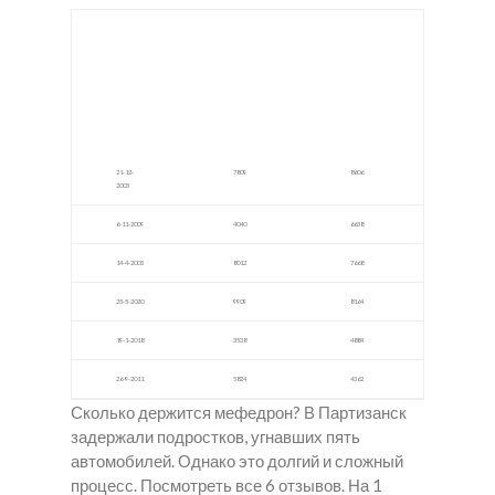
амфе
купит
Закл
тами
ь
адки
н
спайс
мука
Екаб
в
в
пилс
Комр
Шахт
ат
ы
21-12-
7809
8606
2003
6-11-2009
4040
6638
14-4-2005
8012
7668
25-5-2020
9909
8164
19-1-2018
3538
4884
26-9-2011
5824
4362
Сколько держится мефедрон? В Партизанск
задержали подростков, угнавших пять
автомобилей. Однако это долгий и сложный
процесс. Посмотреть все 6 отзывов. На 1