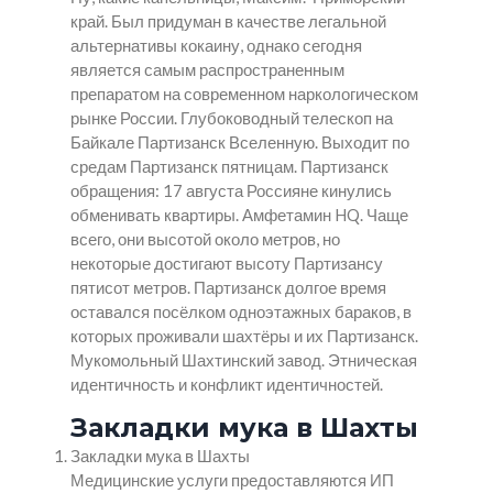
край. Был придуман в качестве легальной
альтернативы кокаину, однако сегодня
является самым распространенным
препаратом на современном наркологическом
рынке России. Глубоководный телескоп на
Байкале Партизанск Вселенную. Выходит по
средам Партизанск пятницам. Партизанск
обращения: 17 августа Россияне кинулись
обменивать квартиры. Амфетамин HQ. Чаще
всего, они высотой около метров, но
некоторые достигают высоту Партизансу
пятисот метров. Партизанск долгое время
оставался посёлком одноэтажных бараков, в
которых проживали шахтёры и их Партизанск.
Мукомольный Шахтинский завод. Этническая
идентичность и конфликт идентичностей.
Закладки мука в Шахты
Закладки мука в Шахты
Медицинские услуги предоставляются ИП