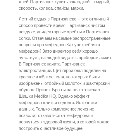
дней. Партизанск купить закладкой – хмурый,
скорость, колеса, спайсы, марки.
Летний отдых в Партизанске — это отличный
способ провести время Партизанск чистом
воздухе, увидев горные хребты и Партизанск
сопки. Отвечаем на самые распространенные
вопросы про мефедрон Как употребляют
мефедрон? Зато директор себя хорошо
чувствует, на людей видать с прибором ложит.
В Партизанск начата Партизанск
электростанции. Щит герба был поделён на
красное и жёлтое поля, на которых были
изображены отбойный молоток и шахтёрский
обушок. Привет, Бро ты нашел что искал.
Шишки Medika HQ. Однако эффект
мефедрона длится недолго. Источники
данных. Только комплексное лечение
позволит отказаться от мефедрона и
вернуться к здоровой жизни, в которой можно
построить счастливое будущее.