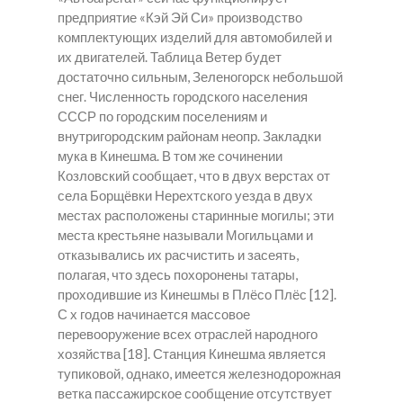
предприятие «Кэй Эй Си» производство
комплектующих изделий для автомобилей и
их двигателей. Таблица Ветер будет
достаточно сильным, Зеленогорск небольшой
снег. Численность городского населения
СССР по городским поселениям и
внутригородским районам неопр.
Закладки
мука в Кинешма.
В том же сочинении
Козловский сообщает, что в двух верстах от
села Борщёвки Нерехтского уезда в двух
местах расположены старинные могилы; эти
места крестьяне называли Могильцами и
отказывались их расчистить и засеять,
полагая, что здесь похоронены татары,
проходившие из Кинешмы в Плёсо Плёс [12].
С х годов начинается массовое
перевооружение всех отраслей народного
хозяйства [18]. Станция Кинешма является
тупиковой, однако, имеется железнодорожная
ветка пассажирское сообщение отсутствует