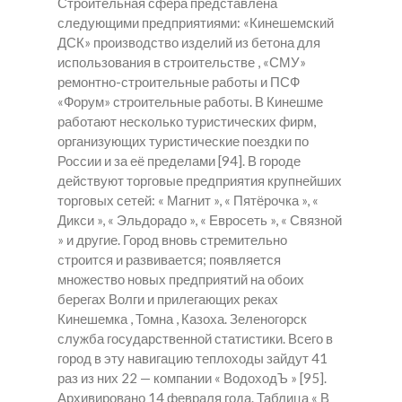
Строительная сфера представлена
следующими предприятиями: «Кинешемский
ДСК» производство изделий из бетона для
использования в строительстве , «СМУ»
ремонтно-строительные работы и ПСФ
«Форум» строительные работы. В Кинешме
работают несколько туристических фирм,
организующих туристические поездки по
России и за её пределами [94]. В городе
действуют торговые предприятия крупнейших
торговых сетей: « Магнит », « Пятёрочка », «
Дикси », « Эльдорадо », « Евросеть », « Связной
» и другие. Город вновь стремительно
строится и развивается; появляется
множество новых предприятий на обоих
берегах Волги и прилегающих реках
Кинешемка , Томна , Казоха. Зеленогорск
служба государственной статистики. Всего в
город в эту навигацию теплоходы зайдут 41
раз из них 22 — компании « ВодоходЪ » [95].
Архивировано 14 февраля года. Таблица « В