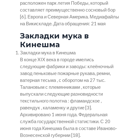
расположен парк летия Победы, который
составляет преимущественно сосновый бор
[6]. Европа и Северная Америка. Медиафайлы
на Викискладе. Дата обращения: 21 мая
Закладки мука в
Кинешма
Закладки мука в Кинешма
В конце XIX века в городе имелись
следующие фабрики и заводы: клеёночный
завод пеньковые пожарные рукава, ремни,
ватерная тесьма , с оборотом на 27 тыс.
Талановым с племянниками , которые
выпускали следующие разновидности
текстильного полотна : фламандское ,
равендук , каламенку и другие [3].
Архивировано 1 июня года. Федеральная
служба государственной статистики. С 20
июня года Кинешма была в составе Иваново-
Вознесенской губернии [18].