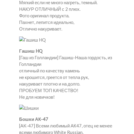
Мягкий если не много нагреть, темный.
НАКУР ОТЛИЧНЫЙ с 2 плюх.
Фото оригинал продукта.
Пахнет, лепится идеально,
Отлично накуривает.
Гашиш HQ
[Гаш из Голландии] Гашиш-Наша гордость, из
Голландии
отличный по качеству камень
не крошится, греется от тепла рук,
накуривает плотно и на долго.
ПРОБУЕМ ТОП КАЧЕСТВО!
Не для новичков!
Бошки АК-47
[AK-47] Всеми любимый АК47, отец не менее
всеми любимого White Russian.