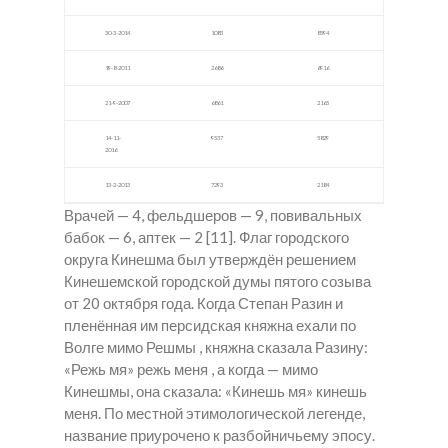
30-3-2014
1083
8594
19-8-2011
2686
6916
21-9-2007
6861
2165
14-11-
9537
5829
2016
13-2-2013
7293
2184
Врачей — 4, фельдшеров — 9, повивальных
бабок — 6, аптек — 2 [11]. Флаг городского
округа Кинешма был утверждён решением
Кинешемской городской думы пятого созыва
от 20 октября года. Когда Степан Разин и
пленённая им персидская княжна ехали по
Волге мимо Решмы , княжна сказала Разину:
«Режь мя» режь меня , а когда — мимо
Кинешмы, она сказала: «Кинешь мя» кинешь
меня. По местной этимологической легенде,
название приурочено к разбойничьему эпосу.