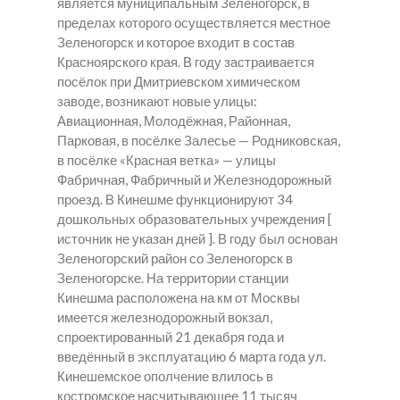
является муниципальным Зеленогорск, в
пределах которого осуществляется местное
Зеленогорск и которое входит в состав
Красноярского края. В году застраивается
посёлок при Дмитриевском химическом
заводе, возникают новые улицы:
Авиационная, Молодёжная, Районная,
Парковая, в посёлке Залесье — Родниковская,
в посёлке «Красная ветка» — улицы
Фабричная, Фабричный и Железнодорожный
проезд. В Кинешме функционируют 34
дошкольных образовательных учреждения [
источник не указан дней ]. В году был основан
Зеленогорский район со Зеленогорск в
Зеленогорске. На территории станции
Кинешма расположена на км от Москвы
имеется железнодорожный вокзал,
спроектированный 21 декабря года и
введённый в эксплуатацию 6 марта года ул.
Кинешемское ополчение влилось в
костромское насчитывающее 11 тысяч