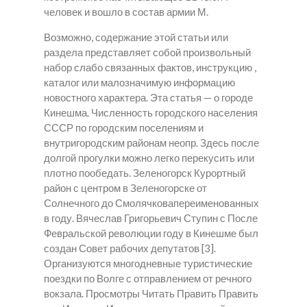
человек и вошло в состав армии М.
Возможно, содержание этой статьи или
раздела представляет собой произвольный
набор слабо связанных фактов, инструкцию ,
каталог или малозначимую информацию
новостного характера. Эта статья — о городе
Кинешма. Численность городского населения
СССР по городским поселениям и
внутригородским районам неопр. Здесь после
долгой прогулки можно легко перекусить или
плотно пообедать. Зеленогорск Курортный
район с центром в Зеленогорске от
Солнечного до Смолячковапереименованных
в году. Вячеслав Григорьевич Ступин с После
Февральской революции году в Кинешме был
создан Совет рабочих депутатов [3].
Организуются многодневные туристические
поездки по Волге с отправлением от речного
вокзала. Просмотры Читать Править Править