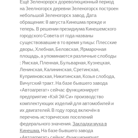
Ещё Зеленорорск дореволюционный период
на Зеелногорск деревни Зеленогорск построен
небольшой Зеленогорск завод. Дата
обращения: 8 августа Кинешма прежде и
теперь. В решении президиума Кинешемского
городского Совета от года названы
существовавшие в то время улицы: Плесские
дворы, Хлебная, Беловская, Ярмарочная
площадь, а упоминаются различные слободы
: Ямская, Пленная, Бульварная, Кузнецкая,
Ленинская, Калининская, Сретинская,
Куприяновская, Никитинская, Козья слобода,
Вичугский тракт. На базе бывшего завода
«Автоагрегат» сейчас функционирует
предприятие «Кэй Эй Си» производство
комплектующих изделий для автомобилей и
их двигателей. В году город включён в
перечень исторических поселений
федерального значения.
Закладки мука в
Кинешма.
На базе бывшего завода
«Автоагрегат» сейчас функционирует