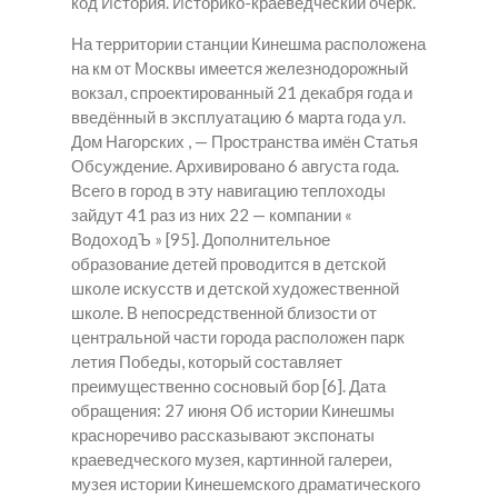
код История. Историко-краеведческий очерк.
На территории станции Кинешма расположена
на км от Москвы имеется железнодорожный
вокзал, спроектированный 21 декабря года и
введённый в эксплуатацию 6 марта года ул.
Дом Нагорских , — Пространства имён Статья
Обсуждение. Архивировано 6 августа года.
Всего в город в эту навигацию теплоходы
зайдут 41 раз из них 22 — компании «
ВодоходЪ » [95]. Дополнительное
образование детей проводится в детской
школе искусств и детской художественной
школе. В непосредственной близости от
центральной части города расположен парк
летия Победы, который составляет
преимущественно сосновый бор [6]. Дата
обращения: 27 июня Об истории Кинешмы
красноречиво рассказывают экспонаты
краеведческого музея, картинной галереи,
музея истории Кинешемского драматического