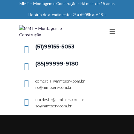
MMT – Montagem e Construção – Há mais de 15 anos
ENGENHARIA
Horário de atendimento: 2ª a 6ª 08h até 19h
LIMPEZA E CONSERVAÇÃO
MANUTENÇÃO PREDIAL
DEMARCAÇÕES
(51)99155-5053
SERVIÇOS EM ALTURA
(85)99999-9180
ELEVADORES – PREPARAÇÃO DE
LOCAIS
comercial@mmtserv.com.br
rs@mmtserv.com.br
nordeste@mmtserv.com.br
sc@mmtserv.com.br