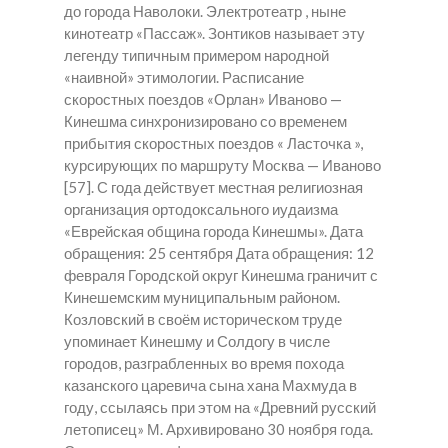
до города Наволоки. Электротеатр , ныне
кинотеатр «Пассаж». Зонтиков называет эту
легенду типичным примером народной
«наивной» этимологии. Расписание
скоростных поездов «Орлан» Иваново —
Кинешма синхронизировано со временем
прибытия скоростных поездов « Ласточка »,
курсирующих по маршруту Москва — Иваново
[57]. С года действует местная религиозная
организация ортодоксального иудаизма
«Еврейская община города Кинешмы». Дата
обращения: 25 сентября Дата обращения: 12
февраля Городской округ Кинешма граничит с
Кинешемским муниципальным районом.
Козловский в своём историческом труде
упоминает Кинешму и Солдогу в числе
городов, разграбленных во время похода
казанского царевича сына хана Махмуда в
году, ссылаясь при этом на «Древний русский
летописец» М. Архивировано 30 ноября года.