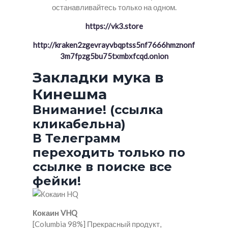
останавливайтесь только на одном.
https://vk3.store
http://kraken2zgevrayvbqptss5nf7666hmznonf
3m7fpzg5bu75txmbxfcqd.onion
Закладки мука в
Кинешма
Внимание! (ссылка
кликабельна)
В Телеграмм
переходить только по
ссылке в поиске все
фейки!
Кокаин VHQ
[Columbia 98%] Прекрасный продукт,