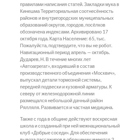
правилами написания статей.
Закладки мука в
Кинешма
Территориальная соотнесённость
районов и внутригородских муниципальных
образований округов, городов, посёлков
обозначена индексами. Архивировано 17
октября года. Карта Население: 65, тыс.
Пожалуйста, подтвердите, что вы не робот.
Навигационный период апрель — октябрь.
Дударев, Н. В течение многих лет
«Автоагрегат», входивший в состав
производственного объединения «Москвич»,
выпускал детали тормозной системы,
передней подвески и кузовной арматуры. К
северу от железнодорожной линии
размещался небольшой дачный район
Рялляля. Развивается и частная медицина.
Также с года в общине действуют воскресная
школа и созданный при ней межнациональный
клуб «Добрые соседи». Для обеспечения
вывоза пассажиров в обращении имеются 2