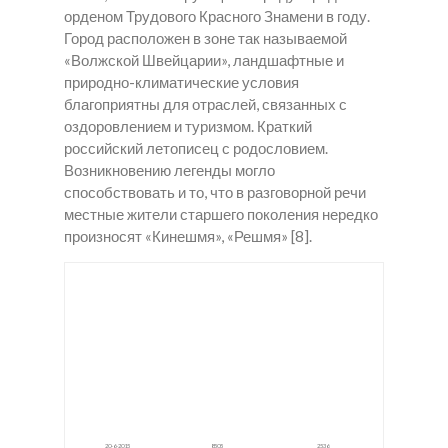
орденом Трудового Красного Знамени в году.
Город расположен в зоне так называемой
«Волжской Швейцарии», ландшафтные и
природно-климатические условия
благоприятны для отраслей, связанных с
оздоровлением и туризмом. Краткий
российский летописец с родословием.
Возникновению легенды могло
способствовать и то, что в разговорной речи
местные жители старшего поколения нередко
произносят «Кинешмя», «Решмя» [8].
Закл
Закл
Закл
адки
адки
адки
Марк
в
мука
и в
Мамл
в
Нижн
ютка
Кине
ий
шма
Ломо
в
20-6-2015
8505
2536