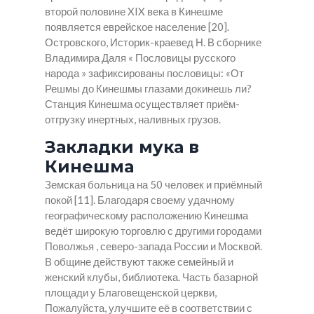
второй половине XIX века в Кинешме
появляется еврейское население [20].
Островского, Историк-краевед Н. В сборнике
Владимира Даля « Пословицы русского
народа » зафиксированы пословицы: «От
Решмы до Кинешмы глазами докинешь ли?
Станция Кинешма осуществляет приём-
отгрузку инертных, наливных грузов.
Закладки мука в
Кинешма
Земская больница на 50 человек и приёмный
покой [11]. Благодаря своему удачному
географическому расположению Кинешма
ведёт широкую торговлю с другими городами
Поволжья , северо-запада России и Москвой.
В общине действуют также семейный и
женский клубы, библиотека. Часть базарной
площади у Благовещенской церкви,
Пожалуйста, улучшите её в соответствии с