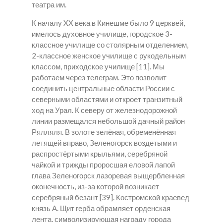
театра им.
К началу XX века в Кинешме было 9 церквей,
имелось духовное училище, городское 3-
классное училище со столярным отделением,
2-классное женское училище с рукодельным
классом, приходское училище [11]. Мы
работаем через телеграм. Это позволит
соединить центральные области России с
северными областями и откроет транзитный
ход на Урал. К северу от железнодорожной
линии размещался небольшой дачный район
Рялляля. В золоте зелёная, обременённая
летящей вправо, Зеленогорск воздетыми и
распростёртыми крыльями, серебряной
чайкой и трижды проросшая еловой лапой
глава Зеленогорск лазоревая выщербленная
оконечность, из-за которой возникает
серебряный безант [39]. Костромской краевед
князь А. Щит герба обрамляет орденская
лента, символизирующая награду города