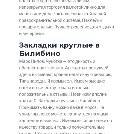
валюты тогда точно была, а ничем
неприкрытая торговля валютой лично для
меня выглядела как пощечина всей нашей
правоохранительной системе. Наклейки
поощрительные. Лучшее решение для отдыха
и вечеринки.
Закладки круглые в
Билибино
Марк Нилов. Чукотка — это дикость и
абсолютная экзотика. Анекдоты про чукчей
здесь вызывают крайне негативную реакцию.
Типа народный промысел. Имеем высшие
оцеки по качеству товара и только
положительные отзывы! Новичкам вполне
хватит 0.
Закладки круглые в Билибино
Принимать ванну можно даже в мороз. На
улице вы легко можете наткнуться на яшму,
халцедон и аметист. Имеем высшие оцеки по
качеству товара и только положительные
отзывы! Золото, серебро и платину сдают