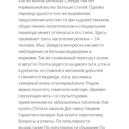
Как во многих регионах Севера там нет
нормальной весны. Больше статей. Однако
перевод одного и того же выражения,
предложения или текста при художественном,
общественно-политическом и специальном
переводе может отличаться по стилю. Здесь
проживает треть населения региона — 14
человек. Мыс Шмидта интересен как место
наблюдения за белыми медведями и
моржами. Так же скомканный переход к осени
в августе. Охота ведется на дикого гуся, уток и
куропаток, но главной и желанной добычей
становятся медведи, лоси, росомахи,
северный олень и полярный волк. Рядом
можно посетить тематический парк «Времен
связующая нить» со скульптурами,
привезенными из заброшенных поселков. Как
купить Оплата заказов Доставка товаров
Гарантия и возврат Как купить пиротехнику
Вопросы и ответы. По популярности
возрастание По популярности убывание По