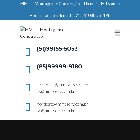
MMT – Montagem e Construção – Há mais de 15 anos
ENGENHARIA
Horário de atendimento: 2ª a 6ª 08h até 19h
LIMPEZA E CONSERVAÇÃO
MANUTENÇÃO PREDIAL
DEMARCAÇÕES
(51)99155-5053
SERVIÇOS EM ALTURA
(85)99999-9180
ELEVADORES – PREPARAÇÃO DE
LOCAIS
comercial@mmtserv.com.br
rs@mmtserv.com.br
nordeste@mmtserv.com.br
sc@mmtserv.com.br