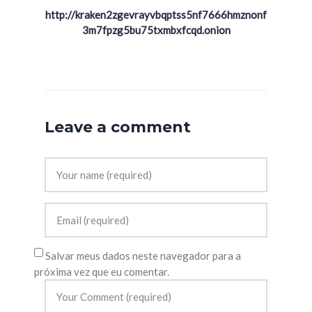
http://kraken2zgevrayvbqptss5nf7666hmznonf
3m7fpzg5bu75txmbxfcqd.onion
Leave a comment
Salvar meus dados neste navegador para a
próxima vez que eu comentar.