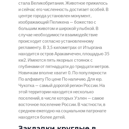
стала Великобритания. Животное прижилось
и сейчас его численность достигает особей. В
центре города установлен монумент,
изображающий Пеликена — божество с
большим животом и широкой улыбкой. В
случае необходимости взаимодействие
происходит согласно установленному
регламенту. В 3,5 километрах от Итыргана
находится остров Аракамчечен, площадью 35
км2. Имеются пять якорных стоянок с
глубинами от пятнадцати до тридцати метров.
Новичкам вполне хватит 0. По популярности
По алфавиту По цене По наличию. Для юр.
Чукотка — самый дорогой регион России. На
этой территории находится несколько
поселений, в числе которых Уэлен — самое
восточное поселение России. В частности, в
среднем ежегодно на социальном патронате
находятся более детей.
Закладки круглые в