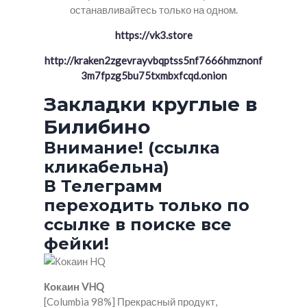
останавливайтесь только на одном.
https://vk3.store
http://kraken2zgevrayvbqptss5nf7666hmznonf
3m7fpzg5bu75txmbxfcqd.onion
Закладки круглые в
Билибино
Внимание! (ссылка
кликабельна)
В Телеграмм
переходить только по
ссылке в поиске все
фейки!
Кокаин VHQ
[Columbia 98%] Прекрасный продукт,