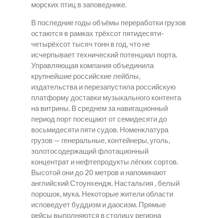
морских птиц в заповеднике.
В последние годы объёмы переработки грузов
остаются в рамках трёхсот пятидесяти-
четырёхсот тысяч тонн в год, что не
исчерпывает технический потенциал порта.
Управляющая компания объединила
крупнейшие российские лейблы,
издательства и перезапустила российскую
платформу доставки музыкального контента
на витрины. В среднем за навигационный
период порт посещают от семидесяти до
восьмидесяти пяти судов. Номенклатура
грузов — генеральные, контейнеры, уголь,
золотосодержащий флотационный
концентрат и нефтепродукты лёгких сортов.
Высотой они до 20 метров и напоминают
английский Стоунхендж. Настальгия , белый
порошок, мука. Некоторые жители области
исповедует буддизм и даосизм. Прямые
рейсы выполняются в столицу региона