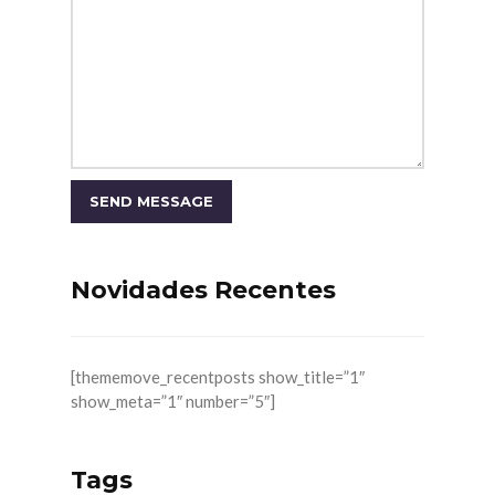
Novidades Recentes
[thememove_recentposts show_title=”1″
show_meta=”1″ number=”5″]
Tags