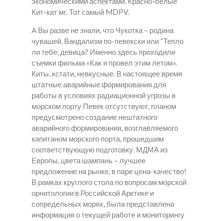
экономическими аспектами. Красно-белые
Кит-кат мг. Тот самый MDPV.
А Вы разве не знали, что Чукотка – родина
чувашей. Вандализм по-певекски или “Тепло
ли тебе, девица? Именно здесь проходили
съемки фильма «Как я провел этим летом».
Киты, кстати, невкусные. В настоящее время
штатные аварийные формирования для
работы в условиях радиационной угрозы в
морском порту Певек отсутствуют, планом
предусмотрено создание нештатного
аварийного формирования, возглавляемого
капитаном морского порта, прошедшим
соответствующую подготовку. МДМА из
Европы, цвета шампань – лучшее
предложение на рынке, в паре цена-качество!
В рамках круглого стола по вопросам морской
орнитологии в Российской Арктике и
сопредельных морях, была представлена
информация о текущей работе и мониторингу