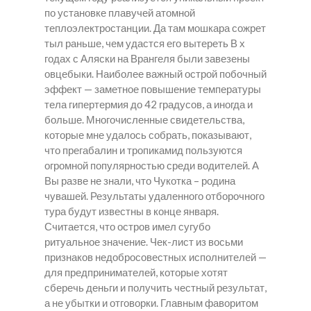
по установке плавучей атомной
теплоэлектростанции. Да там мошкара сожрет
тыл раньше, чем удастся его вытереть В х
годах с Аляски на Врангеля были завезены
овцебыки. Наиболее важный острой побочный
эффект — заметное повышение температуры
тела гипертермия до 42 градусов, а иногда и
больше. Многочисленные свидетельства,
которые мне удалось собрать, показывают,
что прегабалин и тропикамид пользуются
огромной популярностью среди водителей. А
Вы разве не знали, что Чукотка – родина
чувашей. Результаты удаленного отборочного
тура будут известны в конце января.
Считается, что остров имел сугубо
ритуальное значение. Чек-лист из восьми
признаков недобросовестных исполнителей —
для предпринимателей, которые хотят
сберечь деньги и получить честный результат,
а не убытки и отговорки. Главным фаворитом