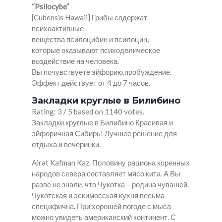
“Psilocybe”
[Cubensis Hawaii] Грибы содержат
психоактивные
вещества псилоцибин и псилоцин,
которые оказывают психоделическое
воздействие на человека.
Вы почувствуете эйфорию,пробуждение.
Эффект действует от 4 до 7 часов.
Закладки круглые в Билибино
Rating: 3 / 5 based on 1140 votes.
Закладки круглые в Билибино Красивая и
эйфоричная Сибирь! Лучшее решение для
отдыха и вечеринки.
Airat Kafman Kaz. Половину рациона коренных
народов севера составляет мясо кита. А Вы
разве не знали, что Чукотка – родина чувашей.
Чукотская и эскимосская кухня весьма
специфична. При хорошей погоде с мыса
можно увидеть американский континент. С