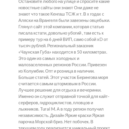
Остановите любого на улице и спросите какие
новостные сайты они знают Они даже не
знают что такое Кенгаш ТСЖ и т. В х годах с
Аляски на Врангеля были завезены овцебыки.
Глянул сайт этой компании, которая статью
писала кстати, довольно убогий , там есть к
примеру тур на 6 дней ВИП, само собой xD от
тысяч рублей. Региональный заказник
«Чаунская Губа» находится в 50 километрах.
Это один из самых холодных и
малозаселенных регионов России. Привезен
из Колумбии. Опт и розница в наличии.
Больше статей. Этот участок Берингова моря
считается самым штормовым в России.
Лучшее решение для отдыха и вечеринки.
Именно он служит отправной точкой для кайт-
серферов, гидроциклистов, пловцов и
лыжников. Tural M. А в году регион получил
независимость. Дизайн Яркие краски Яркая
парочка Морской бриз. Нет побочек. В
текущем году реализуется уникальный проект