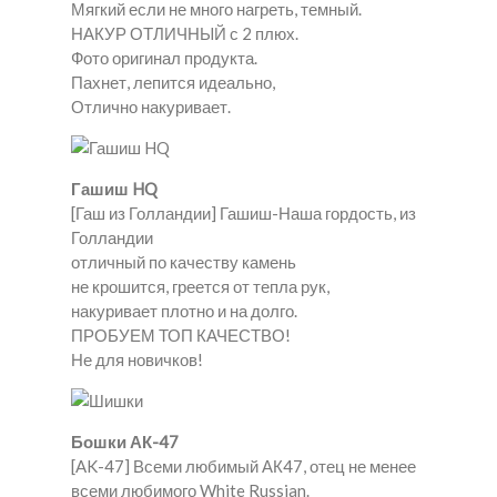
Мягкий если не много нагреть, темный.
НАКУР ОТЛИЧНЫЙ с 2 плюх.
Фото оригинал продукта.
Пахнет, лепится идеально,
Отлично накуривает.
Гашиш HQ
[Гаш из Голландии] Гашиш-Наша гордость, из
Голландии
отличный по качеству камень
не крошится, греется от тепла рук,
накуривает плотно и на долго.
ПРОБУЕМ ТОП КАЧЕСТВО!
Не для новичков!
Бошки АК-47
[AK-47] Всеми любимый АК47, отец не менее
всеми любимого White Russian.