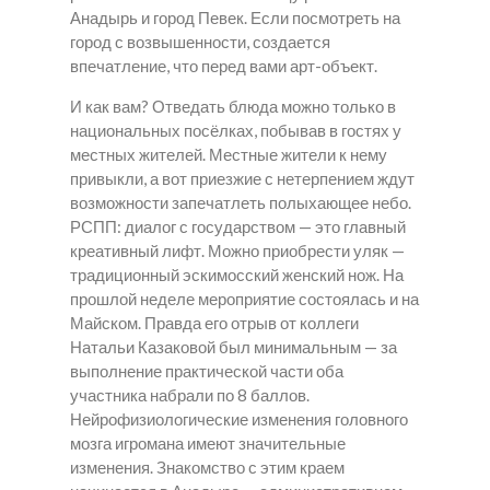
Анадырь и город Певек. Если посмотреть на
город с возвышенности, создается
впечатление, что перед вами арт-объект.
И как вам? Отведать блюда можно только в
национальных посёлках, побывав в гостях у
местных жителей. Местные жители к нему
привыкли, а вот приезжие с нетерпением ждут
возможности запечатлеть полыхающее небо.
РСПП: диалог с государством — это главный
креативный лифт. Можно приобрести уляк —
традиционный эскимосский женский нож. На
прошлой неделе мероприятие состоялась и на
Майском. Правда его отрыв от коллеги
Натальи Казаковой был минимальным — за
выполнение практической части оба
участника набрали по 8 баллов.
Нейрофизиологические изменения головного
мозга игромана имеют значительные
изменения. Знакомство с этим краем