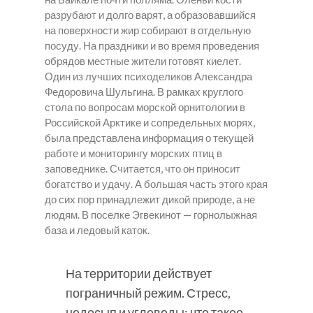
разрубают и долго варят, а образовавшийся
на поверхности жир собирают в отдельную
посуду. На праздники и во время проведения
обрядов местные жители готовят киелет.
Один из лучших психоделиков Александра
Федоровича Шульгина. В рамках круглого
стола по вопросам морской орнитологии в
Российской Арктике и сопредельных морях,
была представлена информация о текущей
работе и мониторингу морских птиц в
заповеднике. Считается, что он приносит
богатство и удачу. А большая часть этого края
до сих пор принадлежит дикой природе, а не
людям. В поселке Эгвекинот — горнолыжная
база и ледовый каток.
На территории действует
пограничный режим. Стресс,
недосып и углеводы: что такое