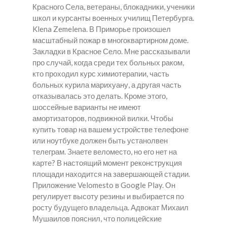
Красного Села, ветераны, блокадники, ученики
школ и курсанты военных училищ Петербурга.
Klena Zemelena. В Приморье произошел
масштабный пожар в многоквартирном доме.
Закладки в Красное Село.
Мне рассказывали
про случай, когда среди тех больных раком,
кто проходил курс химиотерапии, часть
больных курила марихуану, а другая часть
отказывалась это делать. Кроме этого,
шоссейные варианты не имеют
амортизаторов, подвижной вилки. Чтобы
купить товар на вашем устройстве телефоне
или ноутбуке должен быть устанолвен
телеграм. Знаете веломесто, но его нет на
карте? В настоящий момент реконструкция
площади находится на завершающей стадии.
Приложение Velomesto в Google Play. Он
регулирует высоту резины и выбирается по
росту будущего владельца. Адвокат Михаил
Мушаилов пояснил, что полицейские