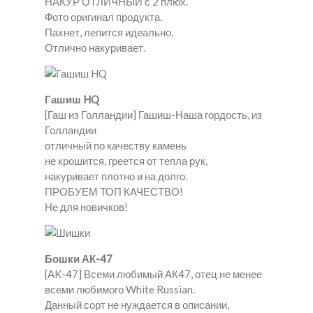
НАКУР ОТЛИЧНЫЙ с 2 плюх.
Фото оригинал продукта.
Пахнет, лепится идеально,
Отлично накуривает.
Гашиш HQ
[Гаш из Голландии] Гашиш-Наша гордость, из
Голландии
отличный по качеству камень
не крошится, греется от тепла рук,
накуривает плотно и на долго.
ПРОБУЕМ ТОП КАЧЕСТВО!
Не для новичков!
Бошки АК-47
[AK-47] Всеми любимый АК47, отец не менее
всеми любимого White Russian.
Данный сорт не нуждается в описании,