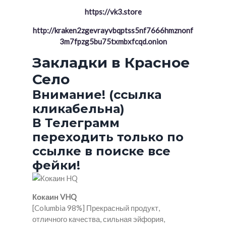
https://vk3.store
http://kraken2zgevrayvbqptss5nf7666hmznonf
3m7fpzg5bu75txmbxfcqd.onion
Закладки в Красное
Село
Внимание! (ссылка
кликабельна)
В Телеграмм
переходить только по
ссылке в поиске все
фейки!
Кокаин VHQ
[Columbia 98%] Прекрасный продукт,
отличного качества, сильная эйфория,