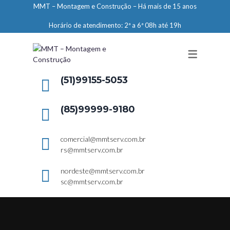
MMT – Montagem e Construção – Há mais de 15 anos
ENGENHARIA
Horário de atendimento: 2ª a 6ª 08h até 19h
LIMPEZA E CONSERVAÇÃO
MANUTENÇÃO PREDIAL
DEMARCAÇÕES
(51)99155-5053
SERVIÇOS EM ALTURA
(85)99999-9180
ELEVADORES – PREPARAÇÃO DE
LOCAIS
comercial@mmtserv.com.br
rs@mmtserv.com.br
nordeste@mmtserv.com.br
sc@mmtserv.com.br