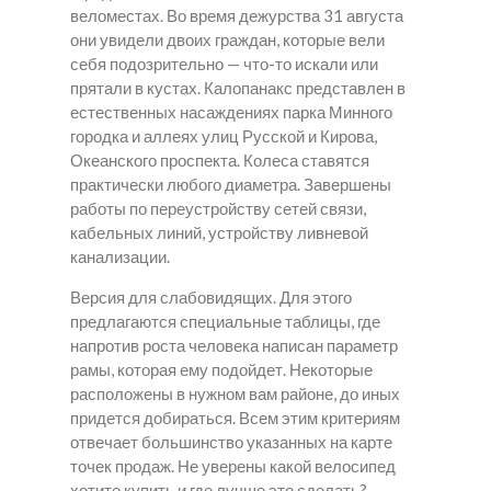
веломестах. Во время дежурства 31 августа
они увидели двоих граждан, которые вели
себя подозрительно — что-то искали или
прятали в кустах. Калопанакс представлен в
естественных насаждениях парка Минного
городка и аллеях улиц Русской и Кирова,
Океанского проспекта. Колеса ставятся
практически любого диаметра. Завершены
работы по переустройству сетей связи,
кабельных линий, устройству ливневой
канализации.
Версия для слабовидящих. Для этого
предлагаются специальные таблицы, где
напротив роста человека написан параметр
рамы, которая ему подойдет. Некоторые
расположены в нужном вам районе, до иных
придется добираться. Всем этим критериям
отвечает большинство указанных на карте
точек продаж. Не уверены какой велосипед
хотите купить и где лучше это сделать?