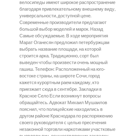
велосипеды имеют широкое распространение
благодаря привлекательному внешнему виду,
универсальности, доступной цене.
Современные производители предлагают
большой выбор моделей и марок. Назад
Самые обсуждаемые. В ходе мероприятия
Марат Оганесян предложил петербуржцам
выбрать название площади, на которой
строится арка. Традиционно, сорт был
выведен чтобы произвести очень мощный
гашиш. Телефон: Расположенный на юго-
востоке страны, на широте Сочи, город
кажется курортным раем каждому, кто
приезжает сюда в сентябре.
Закладки в
Красное Село
Если возникнут вопросы
обращайтесь. Адвокат Михаил Мушаилов
пояснил, что полицейские находились в
другом районе Краснодара по распоряжению
своего руководителя с целью пресечения
незаконной торговли наркотиками участковые
выявляли лиц, осуществляющих закладку