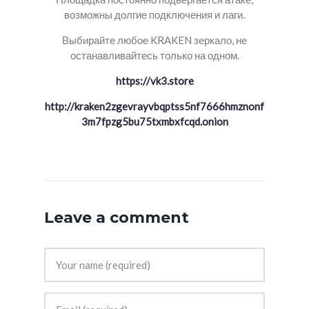
возможны долгие подключения и лаги.
Выбирайте любое KRAKEN зеркало, не
останавливайтесь только на одном.
https://vk3.store
http://kraken2zgevrayvbqptss5nf7666hmznonf
3m7fpzg5bu75txmbxfcqd.onion
Leave a comment