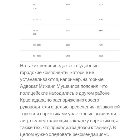
12-11-
8573
6793
2017
27-7-2009
7292
4163
14-10-
2392
6867
2019
30-2-2020
2284
4674
25-4-2005
6756
7060
На таких велосипедах есть удобные
городские компоненты, которые не
устанавливаются, например, на горные.
Адвокат Михаил Мушаилов пояснил, что
полицейские находились в другом районе
Краснодара по распоряжению своего
руководителя с целью пресечения незаконной
торговли наркотиками участковые выявляли
лиц, осуществляющих закладку наркотиков, а
также тех, кто приходил за дозой к тайнику. В
целом нужно следовать рекомендациям:.