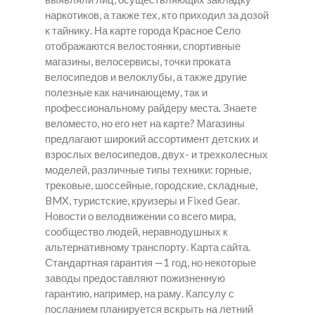
наркотиков, а также тех, кто приходил за дозой
к тайнику. На карте города Красное Село
отображаются велостоянки, спортивные
магазины, велосервисы, точки проката
велосипедов и велоклубы, а также другие
полезные как начинающему, так и
профессиональному райдеру места. Знаете
веломесто, но его нет на карте? Магазины
предлагают широкий ассортимент детских и
взрослых велосипедов, двух- и трехколесных
моделей, различные типы техники: горные,
трековые, шоссейные, городские, складные,
BMX, туристские, круизеры и Fixed Gear.
Новости о велодвижении со всего мира,
сообщество людей, неравнодушных к
альтернативному транспорту. Карта сайта.
Стандартная гарантия —1 год, но некоторые
заводы предоставляют пожизненную
гарантию, например, на раму. Капсулу с
посланием планируется вскрыть на летний