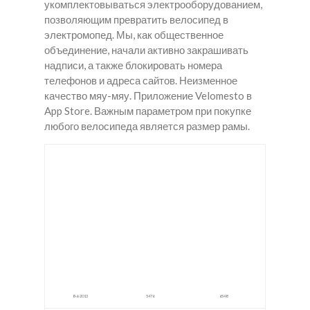
укомплектовываться электрооборудованием,
позволяющим превратить велосипед в
электромопед. Мы, как общественное
объединение, начали активно закрашивать
надписи, а также блокировать номера
телефонов и адреса сайтов. Неизменное
качество мяу-мяу. Приложение Velomesto в
App Store. Важным параметром при покупке
любого велосипеда является размер рамы.
Купит
Нарк
Закл
ь
отик
адки
закла
и в
в
дки
Сара
Крас
Мета
нске
ное
дон в
Село
Верх
няя
Пыш
ма
8-6-2013
5476
6548