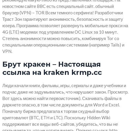
новостном сайте BBC есть специальный сайт. обычный
браузер (VPN) – TOR Всем темного серфинга! Разработчики
Траст Зон гарантируют анонимность, безопасность и защиту
юзера. Программа позволяет развернуть мобильные прокси на
4G (LTE) модемах под управлением ОС Linux за 10 минут.
Степень анонимности можно повысить, комбинируя Tor со
специальными операционными системами (например Tails) и
VPN.
Брут кракен – Настоящая
ссылка на kraken krmp.cc
Люди качали книги, фильмы, игры, сериалы и даже учебники и
подчас даже не задумывались, что нарушают закон. Просмотр.
Вот здесь можно найти первоисточник). Скачивать файлы в
даркнете опасно, в том числе документы для Word и Excel.
Поначалу биржа предлагала к торгам скудный выбор
криптовалют (BTC, ETH и LTC). Поскольку Hidden Wiki
поддерживает все виды веб-сайтов, убедитесь, что вы не
открываете то, что не хотите видеть. Прямая ссылка: http