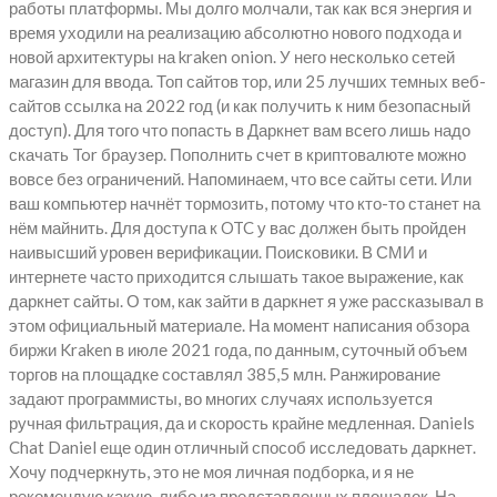
работы платформы. Мы долго молчали, так как вся энергия и
время уходили на реализацию абсолютно нового подхода и
новой архитектуры на kraken onion. У него несколько сетей
магазин для ввода. Топ сайтов тор, или 25 лучших темных веб-
сайтов ссылка на 2022 год (и как получить к ним безопасный
доступ). Для того что попасть в Даркнет вам всего лишь надо
скачать Tor браузер. Пополнить счет в криптовалюте можно
вовсе без ограничений. Напоминаем, что все сайты сети. Или
ваш компьютер начнёт тормозить, потому что кто-то станет на
нём майнить. Для доступа к OTC у вас должен быть пройден
наивысший уровен верификации. Поисковики. В СМИ и
интернете часто приходится слышать такое выражение, как
даркнет сайты. О том, как зайти в даркнет я уже рассказывал в
этом официальный материале. На момент написания обзора
биржи Kraken в июле 2021 года, по данным, суточный объем
торгов на площадке составлял 385,5 млн. Ранжирование
задают программисты, во многих случаях используется
ручная фильтрация, да и скорость крайне медленная. Daniels
Chat Daniel еще один отличный способ исследовать даркнет.
Хочу подчеркнуть, это не моя личная подборка, и я не
рекомендую какую-либо из представленных площадок. На