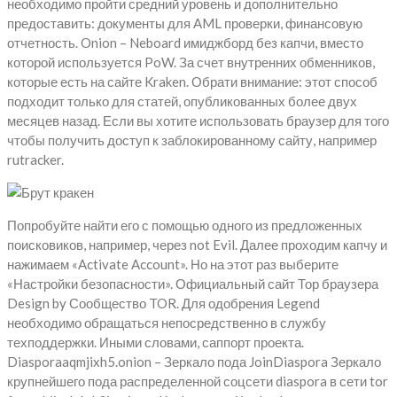
необходимо пройти средний уровень и дополнительно
предоставить: документы для AML проверки, финансовую
отчетность. Onion – Neboard имиджборд без капчи, вместо
которой используется PoW. За счет внутренних обменников,
которые есть на сайте Kraken. Обрати внимание: этот способ
подходит только для статей, опубликованных более двух
месяцев назад. Если вы хотите использовать браузер для того
чтобы получить доступ к заблокированному сайту, например
rutracker.
Попробуйте найти его с помощью одного из предложенных
поисковиков, например, через not Evil. Далее проходим капчу и
нажимаем «Activate Account». Но на этот раз выберите
«Настройки безопасности». Официальный сайт Тор браузера
Design by Сообщество TOR. Для одобрения Legend
необходимо обращаться непосредственно в службу
техподдержки. Иными словами, саппорт проекта.
Diasporaaqmjixh5.onion – Зеркало пода JoinDiaspora Зеркало
крупнейшего пода распределенной соцсети diaspora в сети tor