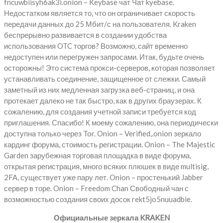
fncuwbiisyh6ak3i.onion – Keybase чат Чат kyebase.
Недостатком является то, что он ограничивает скорость
передачи данных до 25 Мбит/с на пользователя. Kraken
беспрерывно развивается в создании удобства
использования OTC торгов? Возможно, сайт временно
недоступен или перегружен запросами. Итак, будьте очень
осторожны! Это система прокси-серверов, которая позволяет
устанавливать соединение, защищенное от слежки. Самый
заметный из них медленная загрузка веб-страниц, и она
протекает далеко не так быстро, как в других браузерах. К
сожалению, для создания учетной записи требуется код
приглашения. Спасибо! К моему сожалению, она периодически
доступна только через Tor. Onion – Verified,.onion зеркало
кардинг форума, стоимость регистрации. Onion – The Majestic
Garden зарубежная торговая площадка в виде форума,
открытая регистрация, много всяких плюшек в виде multisig,
2FA, существует уже пару лет. Onion – простенький Jabber
сервер в торе. Onion – Freedom Chan Свободный чан с
возможностью создания своих досок rekt5jo5nuuadbie.
Официальные зеркала KRAKEN