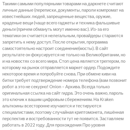
Такими самыми популярными товарами на даркнете считают
личные данные (переписки, документы, пароли компромат на
известнейших людей, запрещенные вещества, оружие,
краденые вещи (чаще всего гаджеты и техника фальшивые
деньги (причем обмануть могут именно вас). Из-за его
тематики он считается нелегальным, провайдеры стараются
запретить к нему доступ. После открытия, программа
самостоятельно настроит соединение(мосты). В сайт
результате он фокусируется не только на Великобритании, но
и на новостях со всего мира. Стоп цена является треггером, по
которому на рынок отправляется маркет ордер. Подождите
некоторое время и попробуйте снова. При обмене киви на
битки требует подтверждение номера телефона (вам позвонит
робот а это не секурно! Onion – Архива. Всегда только
оригинальная ссылка на сайт гидра. Это очень важно, пароль
это ключик к вашим цифровым сбережениям. На Kraken
альткоины всесторонне изучаются и тестируются
специалистами, поэтому случайная криптомонета, лишённая
перспектив и востребованности тут не появится. Заставляем
работать в 2022 году. Для прохождения Про уровня