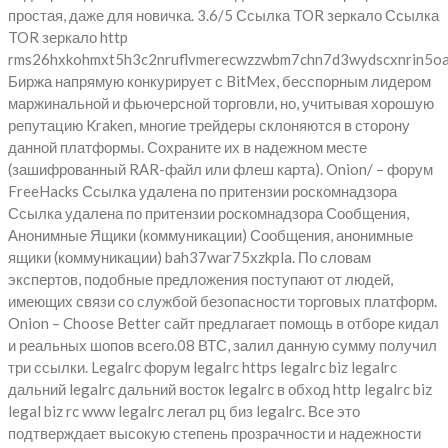
простая, даже для новичка. 3.6/5 Ссылка TOR зеркало Ссылка
TOR зеркало http
rms26hxkohmxt5h3c2nruflvmerecwzzwbm7chn7d3wydscxnrin5oa
Биржа напрямую конкурирует с BitMex, бесспорным лидером
маржинальной и фьючерсной торговли, но, учитывая хорошую
репутацию Kraken, многие трейдеры склоняются в сторону
данной платформы. Сохраните их в надежном месте
(зашифрованный RAR-файл или флеш карта). Onion/ – форум
FreeHacks Ссылка удалена по притензии роскомнадзора
Ссылка удалена по притензии роскомнадзора Сообщения,
Анонимные Ящики (коммуникации) Сообщения, анонимные
ящики (коммуникации) bah37war75xzkpla. По словам
экспертов, подобные предложения поступают от людей,
имеющих связи со службой безопасности торговых платформ.
Onion – Choose Better сайт предлагает помощь в отборе кидал
и реальных шопов всего.08 ВТС, залил данную сумму получил
три ссылки. Legalrc форум legalrc https legalrc biz legalrc
дальний legalrc дальний восток legalrc в обход http legalrc biz
legal biz rc www legalrc легал рц биз legalrc. Все это
подтверждает высокую степень прозрачности и надежности