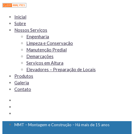
Inicial
Sobre
Nossos Serviços
Engenharia
Limpeza e Conservação
Manutenção Predial
Demarcações
Serviços em Altura
Elevadores – Preparação de Locais
Produtos
Galeria
Contato
MMT – Montagem e Construção – Há mais de 15 anos