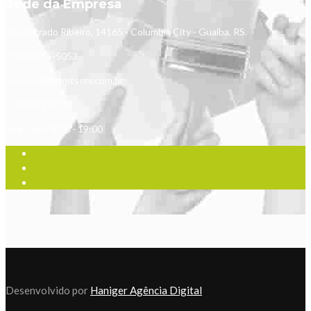
Sede da Empresa
Rua Barrado Ribeiro, 14165 - Columbia City - Guaíba, RS.
(51) 99155-5053
comercial@mmtserv.com.br
(51) 3392-0274
Seg - Sex: 8:00 - 19:00
Desenvolvido por
Haniger Agência Digital