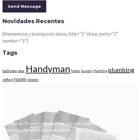
Novidades Recentes
[thememove_recentposts show_title=”1″ show_meta=”1″
number=”5″]
Tags
Handyman
plumbing
bathroom
door
home
laundry
Painting
room
roffing
shower
Há mais de 15 anos trabalhando com montagens e construções para
empresas de médio e grande porte.