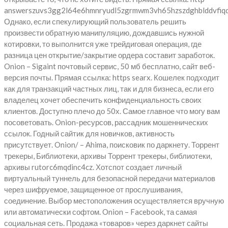
answerszuvs3gg2l64e6hmnryudl5zgrmwm3vh65hzszdghblddvfiqd
Однако, если спекулирующий пользователь решить
произвести обратную манипуляцию, дождавшись нужной
котировки, то выполнится уже трейдиговая операция, где
разница цен открытие/закрытие ордера составит заработок.
Onion – Sigaint почтовый сервис, 50 мб бесплатно, сайт веб-
версия почты. Прямая ссылка: https searx. Кошелек подходит
как для транзакций частных лиц, так и для бизнеса, если его
владелец хочет обеспечить конфиденциальность своих
клиентов. Доступно плечо до 50х. Самое главное что могу вам
посоветовать. Onion-ресурсов, рассадник мошеннических
ссылок. Годный сайтик для новичков, активность
присутствует. Onion/ – Ahima, поисковик по даркнету. Торрент
трекеры, Библиотеки, архивы Торрент трекеры, библиотеки,
архивы rutorc6mqdinc4cz. Хотспот создает личный
виртуальный туннель для безопасной передачи материалов
через шифруемое, защищенное от прослушивания,
соединение. Выбор местоположения осуществляется вручную
или автоматически софтом. Onion – Facebook, та самая
социальная сеть. Продажа «товаров» через даркнет сайты