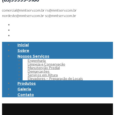
(85)99999-9180
comercial@mmtserv.com.br
rs@mmtserv.com.br
nordeste@mmtserv.com.br
sc@mmtserv.com.br
Inicial
Sobre
Nossos Serviços
Engenharia
Limpeza e Conservação
Manutenção Predial
Demarcações
Serviços em Altura
Elevadores – Preparação de Locais
Produtos
Galeria
Contato