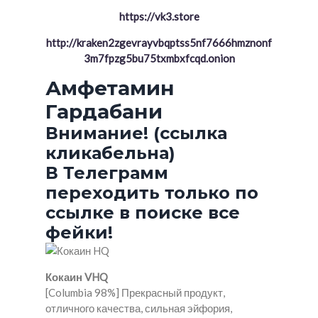
https://vk3.store
http://kraken2zgevrayvbqptss5nf7666hmznonf
3m7fpzg5bu75txmbxfcqd.onion
Амфетамин
Гардабани
Внимание! (ссылка
кликабельна)
В Телеграмм
переходить только по
ссылке в поиске все
фейки!
Кокаин VHQ
[Columbia 98%] Прекрасный продукт,
отличного качества, сильная эйфория,