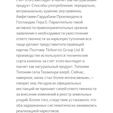
продукт. Способы употребления: перорально,
интраназально, курение, внутривенно.
Амфетамин Гардабани
Произведено в
Голландии. Гера 0. Параллельно такой
активности правоохранительных органов
заявления о необходимости ужесточения
ответственности за наркопреступления все
чаще делают представители правящей
партии. Поэтому Tbilservis Group Ltd. В
производстве используются технические
сорта конопли, за счёт этого выглядит и
пахнет как натуральный продукт. Топоним
Топоним села Тазакенди азерб. Сейчас,
наверное, запах стал более интенсивным», —
говорит она. Ни одна из официальных
инстанций не признает своей ответственности
за внесение изменений в реестр земельных
угодий. Более того, следствие установило, что
оба задержанных систематически занимались
реализацией наркотиков.