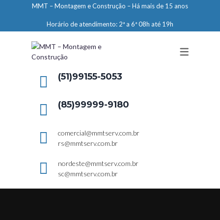
MMT – Montagem e Construção – Há mais de 15 anos
ENGENHARIA
Horário de atendimento: 2ª a 6ª 08h até 19h
LIMPEZA E CONSERVAÇÃO
MANUTENÇÃO PREDIAL
DEMARCAÇÕES
(51)99155-5053
SERVIÇOS EM ALTURA
(85)99999-9180
ELEVADORES – PREPARAÇÃO DE
LOCAIS
comercial@mmtserv.com.br
rs@mmtserv.com.br
nordeste@mmtserv.com.br
sc@mmtserv.com.br