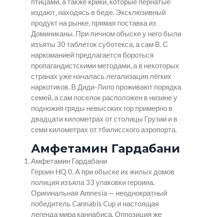
птицами, а также крики, которые пернатые
издают, находясь в беде. Эксклюзивный
продукт на рынке, прямая поставка из
Доминиканы. При личном обыске у него были
изъяты 30 таблеток суботекса, а сам В. С
наркоманией предлагается бороться
пропагандистскими методами, а в некоторых
странах уже началась легализация лёгких
наркотиков. В Диди-Лило проживают порядка
семей, а сам поселок расположен в низине у
подножия гряды невысоких гор примерно в
двадцати километрах от столицы Грузии и в
семи километрах от тбилисского аэропорта.
Амфетамин Гардабани
Амфетамин Гардабани
Героин HQ 0. А при обыске их жилых домов
полиция изъяла 33 упаковки героина.
Оригинальная Amnesia — неоднократный
победитель Cannabis Cup и настоящая
легенда мира каннабиса. Оппозиция же