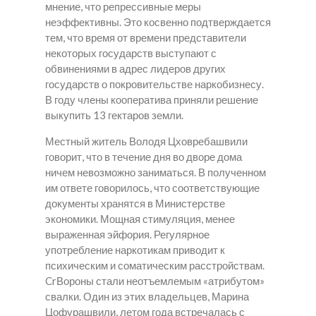
мнение, что репрессивные меры
неэффективны. Это косвенно подтверждается
тем, что время от времени представители
некоторых государств выступают с
обвинениями в адрес лидеров других
государств о покровительстве наркобизнесу.
В году члены кооператива приняли решение
выкупить 13 гектаров земли.
Местный житель Володя Цховребашвили
говорит, что в течение дня во дворе дома
ничем невозможно заниматься. В полученном
им ответе говорилось, что соответствующие
документы хранятся в Министерстве
экономики. Мощная стимуляция, менее
выраженная эйфория. Регулярное
употребление наркотикам приводит к
психическим и соматическим расстройствам.
CrВороны стали неотъемлемым «атрибутом»
свалки. Один из этих владельцев, Марина
Цофурашвили, летом года встречалась с