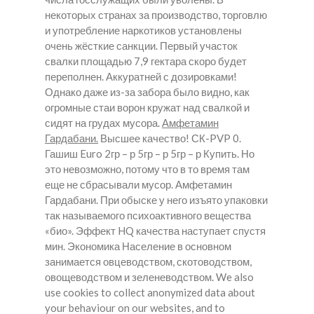
некоторых странах за производство, торговлю
и употребление наркотиков установлены
очень жёсткие санкции. Первый участок
свалки площадью 7,9 гектара скоро будет
переполнен. Аккуратней с дозировками!
Однако даже из-за забора было видно, как
огромные стаи ворон кружат над свалкой и
сидят на грудах мусора.
Амфетамин
Гардабани.
Высшее качество! СК-PVP 0.
Гашиш Euro 2гр – р 5гр – р 5гр – р Купить. Но
это невозможно, потому что в то время там
еще не сбрасывали мусор.
Амфетамин
Гардабани.
При обыске у него изъято упаковки
так называемого психоактивного вещества
«био». Эффект HQ качества наступает спустя
мин. Экономика Население в основном
занимается овцеводством, скотоводством,
овощеводством и зеленеводством. We also
use cookies to collect anonymized data about
your behaviour on our websites, and to