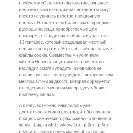
проблема: «Свалка открытого типа означает
наличие дыма и огня, из-за чего пилоты могут
просто не увидеть взлетно-посадочную
полосу». Но все это не более чем очередные
расходы на вещи, приобретаемые для
проформы». Среди них значился и участок в
13 гектаров, который возделывал местный
сельхозкооператив. Этот веб-сайт использует
файлы cookie. Совместными усилиями
жители Норио и защитники исторического
наследия смогли убедить чиновников не
организовывать свалку рядом с историческим
местом. Стоки жидкости, которая образуется
от падения и сминания мусора, усугубляют
проблему запаха.
А к году, возможно, накопилось уже
достаточно отходов для того, чтобы начался
процесс химического разложения и появился
запах. Шишки white widow 1гр – р 2гр – р 5гр –
р Купить. Гашиш очень мощный! To find our