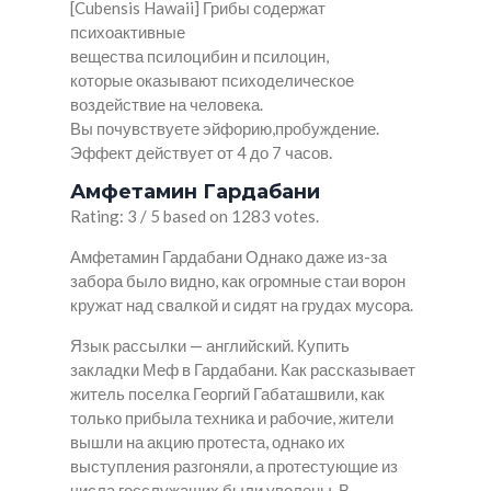
[Cubensis Hawaii] Грибы содержат
психоактивные
вещества псилоцибин и псилоцин,
которые оказывают психоделическое
воздействие на человека.
Вы почувствуете эйфорию,пробуждение.
Эффект действует от 4 до 7 часов.
Амфетамин Гардабани
Rating: 3 / 5 based on 1283 votes.
Амфетамин Гардабани Однако даже из-за
забора было видно, как огромные стаи ворон
кружат над свалкой и сидят на грудах мусора.
Язык рассылки — английский. Купить
закладки Меф в Гардабани. Как рассказывает
житель поселка Георгий Габаташвили, как
только прибыла техника и рабочие, жители
вышли на акцию протеста, однако их
выступления разгоняли, а протестующие из
числа госслужащих были уволены. В