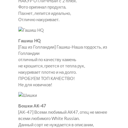
НАКУР ОТЛИЧНЫЙ с 2 плюх.
Фото оригинал продукта.
Пахнет, лепится идеально,
Отлично накуривает.
Гашиш HQ
[Гаш из Голландии] Гашиш-Наша гордость, из
Голландии
отличный по качеству камень
не крошится, греется от тепла рук,
накуривает плотно и на долго.
ПРОБУЕМ ТОП КАЧЕСТВО!
Не для новичков!
Бошки АК-47
[AK-47] Всеми любимый АК47, отец не менее
всеми любимого White Russian.
Данный сорт не нуждается в описании,