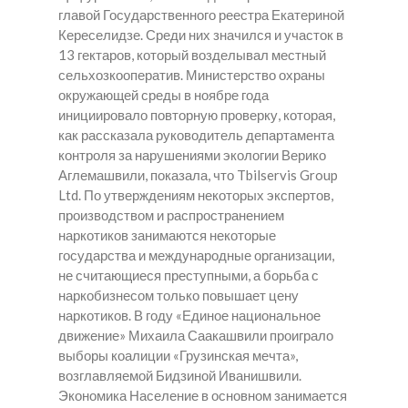
главой Государственного реестра Екатериной
Кереселидзе. Среди них значился и участок в
13 гектаров, который возделывал местный
сельхозкооператив. Министерство охраны
окружающей среды в ноябре года
инициировало повторную проверку, которая,
как рассказала руководитель департамента
контроля за нарушениями экологии Верико
Аглемашвили, показала, что Tbilservis Group
Ltd. По утверждениям некоторых экспертов,
производством и распространением
наркотиков занимаются некоторые
государства и международные организации,
не считающиеся преступными, а борьба с
наркобизнесом только повышает цену
наркотиков. В году «Единое национальное
движение» Михаила Саакашвили проиграло
выборы коалиции «Грузинская мечта»,
возглавляемой Бидзиной Иванишвили.
Экономика Население в основном занимается