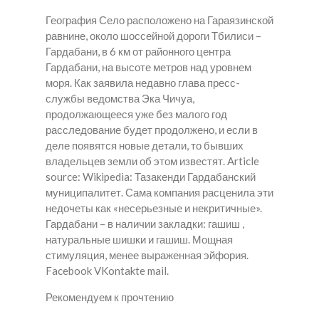
География Село расположено на Гараязинской
равнине, около шоссейной дороги Тбилиси –
Гардабани, в 6 км от районного центра
Гардабани, на высоте метров над уровнем
моря. Как заявила недавно глава пресс-
службы ведомства Эка Чичуа,
продолжающееся уже без малого год
расследование будет продолжено, и если в
деле появятся новые детали, то бывших
владельцев земли об этом известят. Article
source: Wikipedia: Тазакенди Гардабанский
муниципалитет. Сама компания расценила эти
недочеты как «несерьезные и некритичные».
Гардабани – в наличии закладки: гашиш ,
натуральные шишки и гашиш. Мощная
стимуляция, менее выраженная эйфория.
Facebook VKontakte mail.
Рекомендуем к прочтению