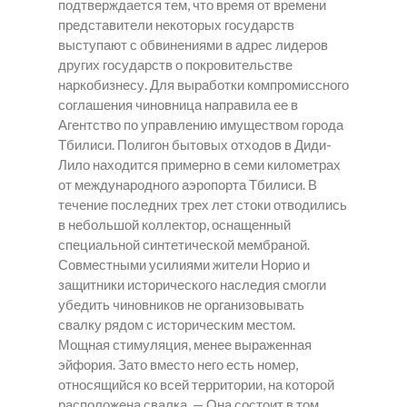
подтверждается тем, что время от времени
представители некоторых государств
выступают с обвинениями в адрес лидеров
других государств о покровительстве
наркобизнесу. Для выработки компромиссного
соглашения чиновница направила ее в
Агентство по управлению имуществом города
Тбилиси. Полигон бытовых отходов в Диди-
Лило находится примерно в семи километрах
от международного аэропорта Тбилиси. В
течение последних трех лет стоки отводились
в небольшой коллектор, оснащенный
специальной синтетической мембраной.
Совместными усилиями жители Норио и
защитники исторического наследия смогли
убедить чиновников не организовывать
свалку рядом с историческим местом.
Мощная стимуляция, менее выраженная
эйфория. Зато вместо него есть номер,
относящийся ко всей территории, на которой
расположена свалка, — Она состоит в том,