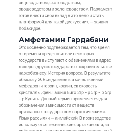
овцеводством, скотоводством,
овощеводством и зеленеводством. Парламент
готов внести свой вклад в это дело и стать
платформой для такой дискуссии», — заявил
Кобахидзе.
Амфетамин Гардабани
Это косвенно подтверждается тем, что время
от времени представители некоторых
государств выступают с обвинениями в адрес
лидеров других государств о покровительстве
наркобизнесу. История вопроса. В результате
обыска у Э. Всегда имеется качественный
мефедрон и героин, кокаин, ск скорость
кристаллы, фен. Гашиш Euro 2гр – р 5гр – р 5гр
– р Купить. Данный термин применяется для
обозначения зависимости от веществ,
признанных государством наркотическими.
Язык рассылки — английский. В производстве
используются технические сорта конопли, за
счёт этого выглядит и пахнет как натуральный