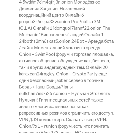
4 5wddm7cim4qfrj3n.onion Молодёжное
Движение Зацепинг Незалежний
координаційний центр Онлайн 6
propub3r6espa33w.onion ProPublica ЗМІ
(США) Онлайн 1 idomquol7lannf22.onion The
Mechanic “Виправлення” людей Онлайн 1
24boths2mh6sxaz5.onion 24Bot – Аренда бота
/ сайта Моментальний магазин в оренду.
Onion – SwimPool форум и торговая площадка,
активное общение, обсуждение как, бизнеса,
так и других андеграундных тем. Онлайн 20
kdrcxean24rxglcy. Onion – CryptoParty еще
один безопасный jabber сервер в торчике
Борды/Чаны Борды/Чаны
nullchan7msxi257.onion – Нульчан Это блять
Нульчан! Гигант социальных сетей также
знает о многочисленных попытках
репрессивных режимов ограничить его доступ.
VPN ДЛЯ компьютера: Скачать riseup VPN.
Onion/?x1 – runion форум, есть что почитать
vvvvvvvv766nz273.onion – НС форум.