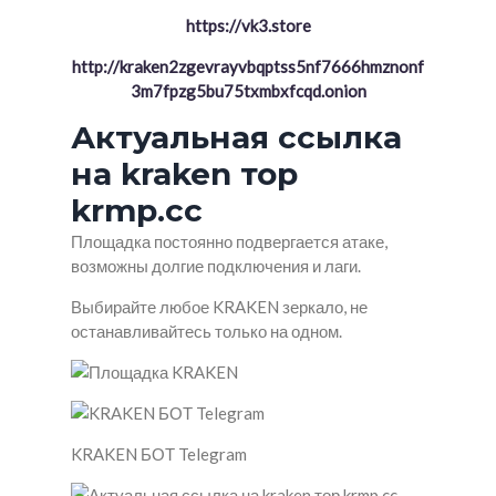
https://vk3.store
http://kraken2zgevrayvbqptss5nf7666hmznonf
3m7fpzg5bu75txmbxfcqd.onion
Актуальная ссылка
на kraken тор
krmp.cc
Площадка постоянно подвергается атаке,
возможны долгие подключения и лаги.
Выбирайте любое KRAKEN зеркало, не
останавливайтесь только на одном.
KRAKEN БОТ Telegram