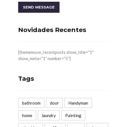
Novidades Recentes
[thememove_recentposts show_title=”1″
show_meta=”1″ number=”5″]
Tags
bathroom
door
Handyman
home
laundry
Painting