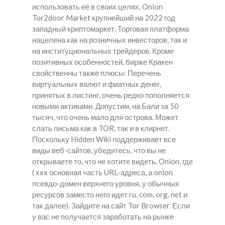
использовать её в своих целях. Onion
Tor2door Market крупнейший на 2022 год
западный криптомаркет. Торговая платформа
нацелена как на розничных инвесторов, так и
на институциональных трейдеров. Кроме
позитивных особенностей, бирже Кракен
свойственны также плюсы: Перечень
виртуальных валют и фиатных денег,
принятых в листинг, очень редко пополняется
новыми активами. Допустим, на Бали за 50
тысяч, что очень мало для острова. Может
слать письма как в TOR, так и в клирнет.
Поскольку Hidden Wiki поддерживает все
виды веб-сайтов, убедитесь, что вы не
открываете то, что не хотите видеть. Onion, где
( xxx основная часть URL-адреса, а onion
псевдо-домен верхнего уровня, у обычных
ресурсов заместо него идет ru, com, org, net и
так далее). Зайдите на сайт Tor Browser. Если
у вас не получается заработать на рынке