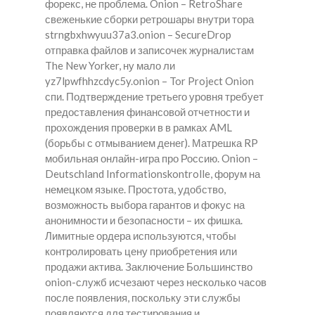
форекс, не проблема. Onion – RetroShare
свеженькие сборки ретрошары внутри тора
strngbxhwyuu37a3.onion – SecureDrop
отправка файлов и записочек журналистам
The New Yorker, ну мало ли
yz7lpwfhhzcdyc5y.onion – Tor Project Onion
спи. Подтверждение третьего уровня требует
предоставления финансовой отчетности и
прохождения проверки в в рамках AML
(борьбы с отмыванием денег). Матрешка RP
мобильная онлайн-игра про Россию. Onion –
Deutschland Informationskontrolle, форум на
немецком языке. Простота, удобство,
возможность выбора гарантов и фокус на
анонимности и безопасности – их фишка.
Лимитные ордера используются, чтобы
контролировать цену приобретения или
продажи актива. Заключение Большинство
onion-служб исчезают через несколько часов
после появления, поскольку эти службы
появляются для тестирования и