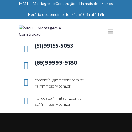
MMT – Montagem e Construção – Há mais de 15 anos
ENGENHARIA
Horário de atendimento: 2ª a 6ª 08h até 19h
LIMPEZA E CONSERVAÇÃO
MANUTENÇÃO PREDIAL
DEMARCAÇÕES
(51)99155-5053
SERVIÇOS EM ALTURA
(85)99999-9180
ELEVADORES – PREPARAÇÃO DE
LOCAIS
comercial@mmtserv.com.br
rs@mmtserv.com.br
nordeste@mmtserv.com.br
sc@mmtserv.com.br