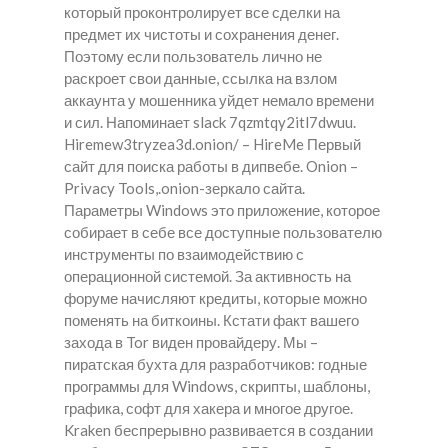
который проконтролирует все сделки на
предмет их чистоты и сохранения денег.
Поэтому если пользователь лично не
раскроет свои данные, ссылка на взлом
аккаунта у мошенника уйдет немало времени
и сил. Напоминает slack 7qzmtqy2itl7dwuu.
Hiremew3tryzea3d.onion/ – HireMe Первый
сайт для поиска работы в дипвебе. Onion –
Privacy Tools,.onion-зеркало сайта.
Параметры Windows это приложение, которое
собирает в себе все доступные пользователю
инструменты по взаимодействию с
операционной системой. За активность на
форуме начисляют кредиты, которые можно
поменять на биткоины. Кстати факт вашего
захода в Tor виден провайдеру. Мы –
пиратская бухта для разработчиков: годные
программы для Windows, скрипты, шаблоны,
графика, софт для хакера и многое другое.
Kraken беспрерывно развивается в создании