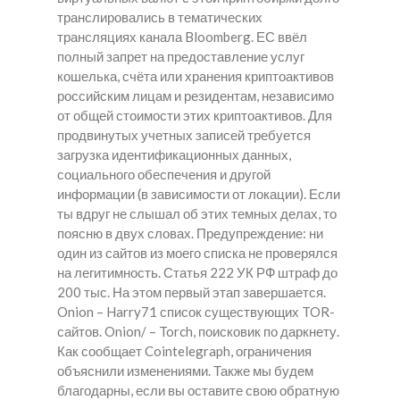
транслировались в тематических
трансляциях канала Bloomberg. ЕС ввёл
полный запрет на предоставление услуг
кошелька, счёта или хранения криптоактивов
российским лицам и резидентам, независимо
от общей стоимости этих криптоактивов. Для
продвинутых учетных записей требуется
загрузка идентификационных данных,
социального обеспечения и другой
информации (в зависимости от локации). Если
ты вдруг не слышал об этих темных делах, то
поясню в двух словах. Предупреждение: ни
один из сайтов из моего списка не проверялся
на легитимность. Статья 222 УК РФ штраф до
200 тыс. На этом первый этап завершается.
Onion – Harry71 список существующих TOR-
сайтов. Onion/ – Torch, поисковик по даркнету.
Как сообщает Cointelegraph, ограничения
объяснили изменениями. Также мы будем
благодарны, если вы оставите свою обратную