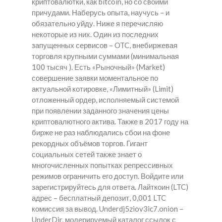
криптовалютки, как bitcoin, но со своими
причудами. Наберусь опыта, научусь – и
обязательно уйду. Ниже я перечисляю
некоторые из них. Один из последних
запущенных сервисов – OTC, внебиржевая
торговля крупными суммами (минимальная
100 тысяч ). Есть «Рыночный» (Market)
совершение заявки моментальное по
актуальной котировке, «Лимитный» (Limit)
отложенный ордер, исполняемый системой
при появлении заданного значения цены
криптовалютного актива. Также в 2017 году на
бирже не раз наблюдались сбои на фоне
рекордных объёмов торгов. Гигант
социальных сетей также знает о
многочисленных попытках репрессивных
режимов ограничить его доступ. Войдите или
зарегистрируйтесь для ответа. Лайткоин (LTC)
адрес – бесплатный депозит, 0,001 LTC
комиссия за вывод. Underdj5ziov3ic7.onion –
UnderDir, модерируемый каталог ссылок с