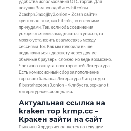
удобства использования OTC торгов. Для
покупки Вам понадобятся bitcoinы.
Zcashph5mxqjjby2.onion – Zcash сайтик
криптовалютки, как bitcoin, но со своими
причудами. Так, если оба соединения
ускоряются или замедляются в унисон, то
можно установить взаимосвязь между
сессиями Tor. Как мы говорили выше,
подключиться к даркнету через другие
обычные браузеры сложно, но ведь возможно.
Частично хакнута, поосторожней. Литература.
Есть комиссионный сбор за пополнение
торгового баланса. Литература Литература
flibustahezeous3.onion – Флибуста, зеркало t,
литературное сообщество.
Актуальная ссылка на
kraken тор krmp.cc –
Кракен зайти на сайт
Рыночный ордер исполняется по текущим