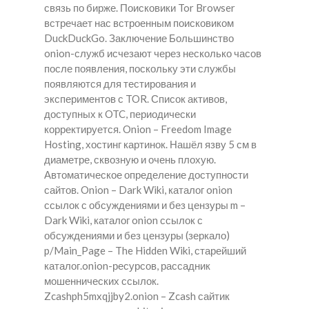
связь по бирже. Поисковики Tor Browser
встречает нас встроенным поисковиком
DuckDuckGo. Заключение Большинство
onion-служб исчезают через несколько часов
после появления, поскольку эти службы
появляются для тестирования и
экспериментов с TOR. Список активов,
доступных к OTC, периодически
корректируется. Onion – Freedom Image
Hosting, хостинг картинок. Нашёл язву 5 см в
диаметре, сквозную и очень плохую.
Автоматическое определение доступности
сайтов. Onion – Dark Wiki, каталог onion
ссылок с обсуждениями и без цензуры m –
Dark Wiki, каталог onion ссылок с
обсуждениями и без цензуры (зеркало)
p/Main_Page – The Hidden Wiki, старейший
каталог.onion-ресурсов, рассадник
мошеннических ссылок.
Zcashph5mxqjjby2.onion – Zcash сайтик