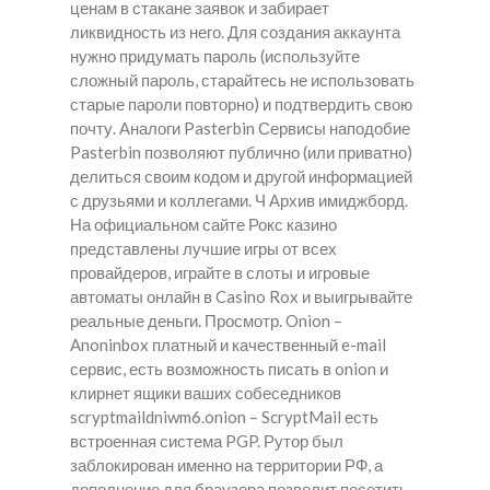
ценам в стакане заявок и забирает
ликвидность из него. Для создания аккаунта
нужно придумать пароль (используйте
сложный пароль, старайтесь не использовать
старые пароли повторно) и подтвердить свою
почту. Аналоги Pasterbin Сервисы наподобие
Pasterbin позволяют публично (или приватно)
делиться своим кодом и другой информацией
с друзьями и коллегами. Ч Архив имиджборд.
На официальном сайте Рокс казино
представлены лучшие игры от всех
провайдеров, играйте в слоты и игровые
автоматы онлайн в Casino Rox и выигрывайте
реальные деньги. Просмотр. Onion –
Anoninbox платный и качественный e-mail
сервис, есть возможность писать в onion и
клирнет ящики ваших собеседников
scryptmaildniwm6.onion – ScryptMail есть
встроенная система PGP. Рутор был
заблокирован именно на территории РФ, а
дополнение для браузера позволит посетить