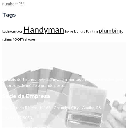
number=”5″]
Tags
Handyman
plumbing
bathroom
door
home
laundry
Painting
room
roffing
shower
Há mais de 15 anos trabalhando com montagens e construções para
empresas de médio e grande porte.
Sede da Empresa
Rua Barrado Ribeiro, 14165 - Columbia City - Guaíba, RS.
(51) 99155-5053
comercial@mmtserv.com.br