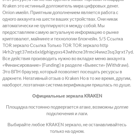
Kraken это истинный долгожитель мира цифровых денег.
Onion имейл. Приятным дополнением является работа с
одного аккаунта на шести ваших устройствах. Они никак
автоматически не группируются между собой. Мы
предоставляем самую актуальную информацию о рынке
криптовалют, майнинге и технологии блокчейн. 5/5 Ссылка
TOR зеркало Ссылка Только TOR TOR зеркало http
l4rh2rygt37mtx6xldjphigypxs43whhcne3frmci4wwz3sq3qrxt7yd.
Все действия производить нужно во вкладке меню аккаунта
«Финансирование» (Funding) в разделе «Вывести» (Withdraw).
Это ВПН браузер, который позволяет посещать ресурсы в
даркнете. Негативный отзыв о Kraken Но в то же время, другим,
наоборот, поэтапная система верификации пришлась по душе.
Официальные зеркала KRAKEN
Площадка постоянно подвергается атаке, возможны долгие
подключения и лаги.
Выбирайте любое KRAKEN зеркало, не останавливайтесь
только на одном.