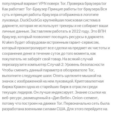
популярный вариант VPN поверх Tor. Проверка браузера tor
Как работает Tor-Браузер Принцип работы tor браузера Вся
суть и принцип работы браузера отображена в логотипе
луковице. DuckDuckGo крупнейшая поисковая система в
даркнете, которая не использует трекеры и не собирает ваши
личные данные. Заставляем работать в 2022 году. Это ВПН
браузер, который позволяет посещать ресурсы в даркнете.
Kraken будет оборудован встроенным гарант-сервисом,
который проконтролирует все сделки на предмет их чистоты и
сохранения денег в течение суток до того момента, как
покупатель не заберёт свой товар. На всякий случай
перезагрузите компьютер Случай 2: Уровень безопасности
Чтобы сменить данный параметр в обозревателе Tor,
выполните следующие шаги: Опять щелкните мышкой на
значок с изображенной на нем луковицей. Криптовалютная
биржа Кракен одна из старейших бирж в отрасли среди
текущих лидеров. Он лучше индексирует. Знание ссылки на
веб-ресурс, размещенный в «Дип Вебе». Onion-сегмент,
потому что построен на движке Tor. Первоначально сеть была
разработана военными силами США. Для этого перейдите на