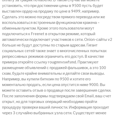
установить, что при достижении цены в 9500 пусть будет
выставлен ордер на продажу по цене в 9499, например.
Сделать это можно посредством прямого перевода или же
воспользоваться встроенным функционалом кракена –
обменным пунктом. Кроме этого пользователи могут
подключиться к Freenet в открытом режиме, который
автоматически подключает участников к сети. Onion-сайты v2
больше не будут доступны по старым адресам. Гигант
социальных сетей также знает о многочисленных попытках
репрессивных режимов ограничить его доступ. В качестве
примера откройте ссылку rougmnvswfsmd. Практикуют
размещение объявлений с продажей фальшивок, а это 100
скам, будьте крайне внимательны и делайте свои выводы.
Например, вы купили биткоин по 9500 и хотите его
моментально продать, если цена опустится ниже 9000. Вы
можете оставить отзыв о продавце после завершения сделки.
После заполнения формы подтверждаем свой Email, ваш счет
открыт, но для торговых операций необходимо пройти
процедуру проверки вашей личности. Информация проходит
через 3 случайно выбранных узла сети. Существует менее