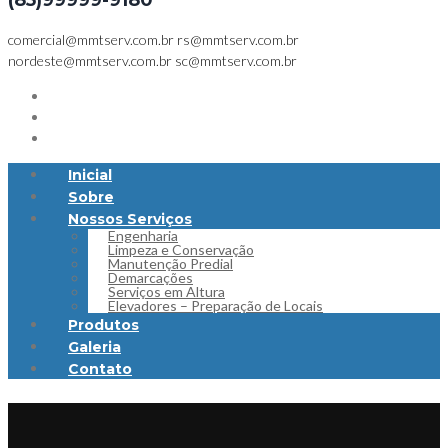
(85)99999-9180
comercial@mmtserv.com.br
rs@mmtserv.com.br
nordeste@mmtserv.com.br
sc@mmtserv.com.br
Inicial
Sobre
Nossos Serviços
Engenharia
Limpeza e Conservação
Manutenção Predial
Demarcações
Serviços em Altura
Elevadores – Preparação de Locais
Produtos
Galeria
Contato