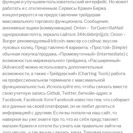
функции и улучшаем пользовательский интерфейс. Но может
работать и с отключенным. Сервисы Кракен Биржа
концентрируется на предоставлении трейдерам
максимального торгового функционала. Сообщения,
анонимные ящики (коммуникации). Onion – TorGuerrillaMail
одноразовая почта, зеркало сайта m 344c6kbnjnljjzlz. Onion –
Burger рекомендуемый bitcoin-миксер со сейчас вкусом
луковых колец. Представлено 4 варианта: «Простой» (Simple)
обычная покупка/продажа, «Промежуточный» (Intermediate) с
возможностью маржинального трейдинга, «Расширенный»
(Advanced) можно использовать дополнительные
возможности, а также «Трейдерский» (Charting Tools) работа
на профессиональном терминале с максимальной
функциональностью. Используйте его, чтобы связать вместе
свою учетную запись Github, Twitter, биткойн-адрес и
Facebook. Facebook Хотя Facebook известен тем, что собирает
все данные на своей платформе, он не любит делиться
информацией с другими. Если вы попали на наш сайт, то
наверное вы уже знаете про то, что из себя представляет
магазин Кракен и хотели бы узнать как правильно зайти на
этот ресурс, а так же как сделать заказ. Торговая площадка