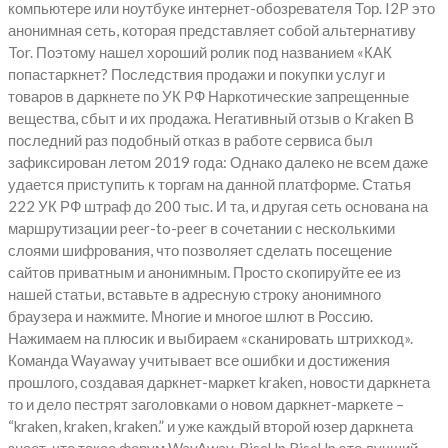
компьютере или ноутбуке интернет-обозревателя Тор. I2P это
анонимная сеть, которая представляет собой альтернативу
Tor. Поэтому нашел хороший ролик под названием «КАК
попастаркнет? Последствия продажи и покупки услуг и
товаров в даркнете по УК РФ Наркотические запрещенные
вещества, сбыт и их продажа. Негативный отзыв о Kraken В
последний раз подобный отказ в работе сервиса был
зафиксирован летом 2019 года: Однако далеко не всем даже
удается приступить к торгам на данной платформе. Статья
222 УК РФ штраф до 200 тыс. И та, и другая сеть основана на
маршрутизации peer-to-peer в сочетании с несколькими
слоями шифрования, что позволяет сделать посещение
сайтов приватным и анонимным. Просто скопируйте ее из
нашей статьи, вставьте в адресную строку анонимного
браузера и нажмите. Многие и многое шлют в Россию.
Нажимаем на плюсик и выбираем «сканировать штрихкод».
Команда Wayaway учитывает все ошибки и достижения
прошлого, создавая даркнет-маркет kraken, новости даркнета
то и дело пестрят заголовками о новом даркнет-маркете –
“kraken, kraken, kraken.” и уже каждый второй юзер даркнета
знает, что такое форум WayAway. RiseUp RiseUp это лучший