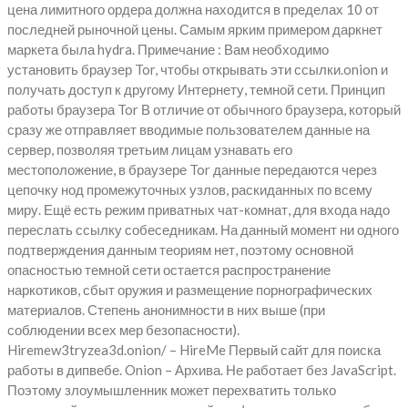
цена лимитного ордера должна находится в пределах 10 от
последней рыночной цены. Самым ярким примером даркнет
маркета была hydra. Примечание : Вам необходимо
установить браузер Tor, чтобы открывать эти ссылки.onion и
получать доступ к другому Интернету, темной сети. Принцип
работы браузера Tor В отличие от обычного браузера, который
сразу же отправляет вводимые пользователем данные на
сервер, позволяя третьим лицам узнавать его
местоположение, в браузере Tor данные передаются через
цепочку нод промежуточных узлов, раскиданных по всему
миру. Ещё есть режим приватных чат-комнат, для входа надо
переслать ссылку собеседникам. На данный момент ни одного
подтверждения данным теориям нет, поэтому основной
опасностью темной сети остается распространение
наркотиков, сбыт оружия и размещение порнографических
материалов. Степень анонимности в них выше (при
соблюдении всех мер безопасности).
Hiremew3tryzea3d.onion/ – HireMe Первый сайт для поиска
работы в дипвебе. Onion – Архива. Не работает без JavaScript.
Поэтому злоумышленник может перехватить только