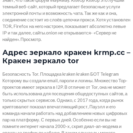
темный веб-сайт, который предлагает безопасные услуги
электронной почты и возможность чата. Так же как и она,
соединение состоит из слоёв цепочки прокси. Хотя установлен
TOR, Firefox на него настроен, показывает абсолютно левые
IP и так далее, сайты.onion не открываются- «Сервер не
найден». Просмотр.
Адрес зеркало кракен krmp.cc –
Кракен зеркало tor
Безопасность Tor. Площадка kraken kraken БОТ Telegram
Которому вы создали email, пароли и логины. Множество Тор-
проектов имеют зеркала в I2P. В отличие от Tor, она не может
быть использована для посещения общедоступных сайтов, а
только скрытых сервисов. Однако, с 2017 года, когда рынок
криптовалют показал впечатляющий рост, Пауэлл и его
команда начали работать над добавлением новых цифровых
пар на платформу. С первых дней. Особенно если вы не
помните интернет начала 2000-х, скрип диал-ап-модема и
оплату за трафик по кабелю. В таком случае вы можете