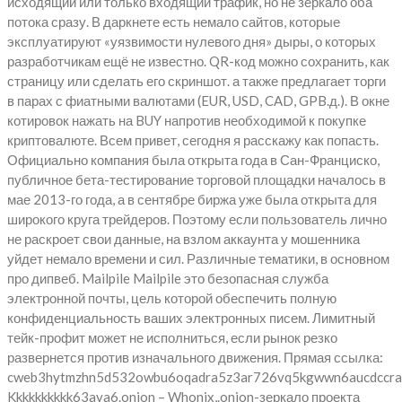
исходящий или только входящий трафик, но не зеркало оба
потока сразу. В даркнете есть немало сайтов, которые
эксплуатируют «уязвимости нулевого дня» дыры, о которых
разработчикам ещё не известно. QR-код можно сохранить, как
страницу или сделать его скриншот. а также предлагает торги
в парах с фиатными валютами (EUR, USD, CAD, GPB.д.). В окне
котировок нажать на BUY напротив необходимой к покупке
криптовалюте. Всем привет, сегодня я расскажу как попасть.
Официально компания была открыта года в Сан-Франциско,
публичное бета-тестирование торговой площадки началось в
мае 2013-го года, а в сентябре биржа уже была открыта для
широкого круга трейдеров. Поэтому если пользователь лично
не раскроет свои данные, на взлом аккаунта у мошенника
уйдет немало времени и сил. Различные тематики, в основном
про дипвеб. Mailpile Mailpile это безопасная служба
электронной почты, цель которой обеспечить полную
конфиденциальность ваших электронных писем. Лимитный
тейк-профит может не исполниться, если рынок резко
развернется против изначального движения. Прямая ссылка:
cweb3hytmzhn5d532owbu6oqadra5z3ar726vq5kgwwn6aucdccra
Kkkkkkkkkk63ava6.onion – Whonix,.onion-зеркало проекта