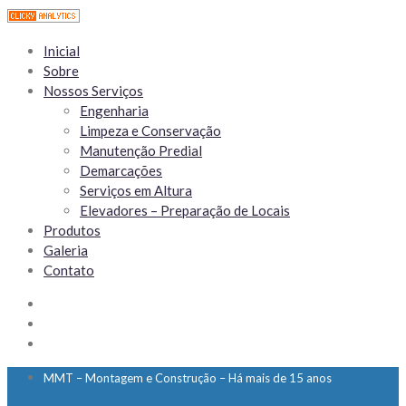
Inicial
Sobre
Nossos Serviços
Engenharia
Limpeza e Conservação
Manutenção Predial
Demarcações
Serviços em Altura
Elevadores – Preparação de Locais
Produtos
Galeria
Contato
MMT – Montagem e Construção – Há mais de 15 anos