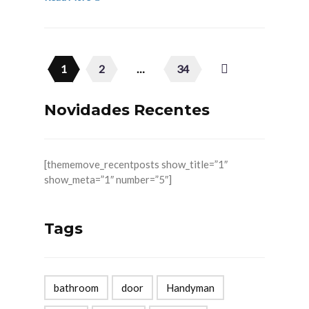
1
2
…
34
Novidades Recentes
[thememove_recentposts show_title=”1″
show_meta=”1″ number=”5″]
Tags
bathroom
door
Handyman