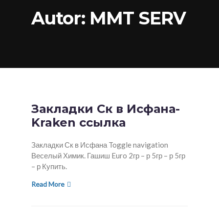
Autor:
MMT SERV
Закладки Ск в Исфана-
Kraken ссылка
Закладки Ск в Исфана Toggle navigation
Веселый Химик. Гашиш Euro 2гр – р 5гр – р 5гр
– р Купить.
Read More