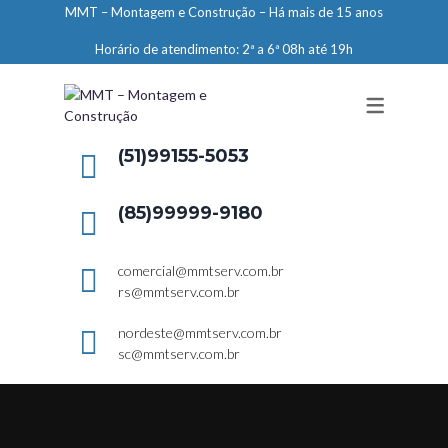
MMT – Montagem e Construção – Há mais de 15 anos
ENGENHARIA
Horário de atendimento: 2ª a 6ª 08h até 19h
LIMPEZA E CONSERVAÇÃO
MANUTENÇÃO PREDIAL
DEMARCAÇÕES
(51)99155-5053
SERVIÇOS EM ALTURA
(85)99999-9180
ELEVADORES – PREPARAÇÃO DE
LOCAIS
comercial@mmtserv.com.br
rs@mmtserv.com.br
nordeste@mmtserv.com.br
sc@mmtserv.com.br