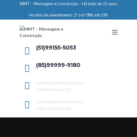
MMT – Montagem e Construção – Há mais de 15 anos
ENGENHARIA
Horário de atendimento: 2ª a 6ª 08h até 19h
LIMPEZA E CONSERVAÇÃO
MANUTENÇÃO PREDIAL
DEMARCAÇÕES
(51)99155-5053
SERVIÇOS EM ALTURA
(85)99999-9180
ELEVADORES – PREPARAÇÃO DE
LOCAIS
comercial@mmtserv.com.br
rs@mmtserv.com.br
nordeste@mmtserv.com.br
sc@mmtserv.com.br