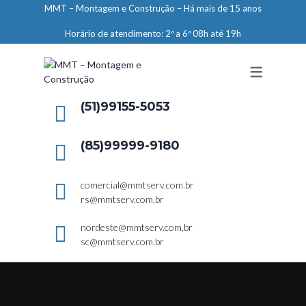
MMT – Montagem e Construção – Há mais de 15 anos
ENGENHARIA
Horário de atendimento: 2ª a 6ª 08h até 19h
LIMPEZA E CONSERVAÇÃO
MANUTENÇÃO PREDIAL
DEMARCAÇÕES
(51)99155-5053
SERVIÇOS EM ALTURA
(85)99999-9180
ELEVADORES – PREPARAÇÃO DE
LOCAIS
comercial@mmtserv.com.br
rs@mmtserv.com.br
nordeste@mmtserv.com.br
sc@mmtserv.com.br