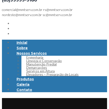
(85)99999-9180
comercial@mmtserv.com.br
rs@mmtserv.com.br
nordeste@mmtserv.com.br
sc@mmtserv.com.br
Inicial
Sobre
Nossos Serviços
Engenharia
Limpeza e Conservação
Manutenção Predial
Demarcações
Serviços em Altura
Elevadores – Preparação de Locais
Produtos
Galeria
Contato