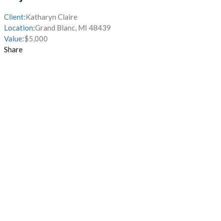
Client:
Katharyn Claire
Location:
Grand Blanc, MI 48439
Value:
$5,000
Share
Há mais de 15 anos trabalhando com montagens e construções para
empresas de médio e grande porte.
Sede da Empresa
Rua Barrado Ribeiro, 14165 - Columbia City - Guaíba, RS.
(51) 99155-5053
comercial@mmtserv.com.br
(51) 3392-0274