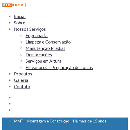
Inicial
Sobre
Nossos Serviços
Engenharia
Limpeza e Conservação
Manutenção Predial
Demarcações
Serviços em Altura
Elevadores – Preparação de Locais
Produtos
Galeria
Contato
MMT – Montagem e Construção – Há mais de 15 anos