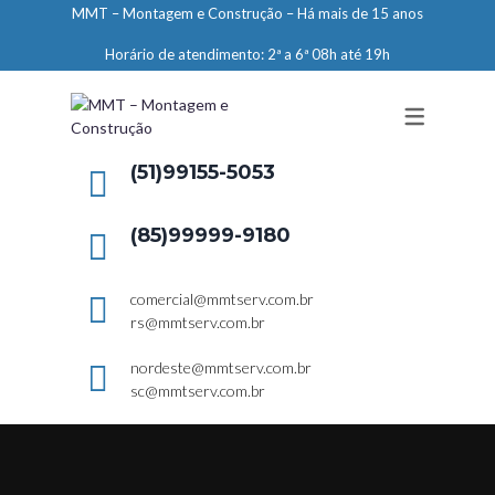
MMT – Montagem e Construção – Há mais de 15 anos
ENGENHARIA
Horário de atendimento: 2ª a 6ª 08h até 19h
LIMPEZA E CONSERVAÇÃO
MANUTENÇÃO PREDIAL
DEMARCAÇÕES
(51)99155-5053
SERVIÇOS EM ALTURA
(85)99999-9180
ELEVADORES – PREPARAÇÃO DE
LOCAIS
comercial@mmtserv.com.br
rs@mmtserv.com.br
nordeste@mmtserv.com.br
sc@mmtserv.com.br