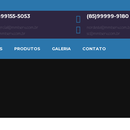
1)99155-5053
(85)99999-9180
rcial@mmtserv.com.br
nordeste@mmtserv.com.b
mmtserv.com.br
sc@mmtserv.com.br
S
PRODUTOS
GALERIA
CONTATO