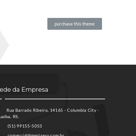
purchase this theme
ede da Empresa
Rua Barrado Ribeiro, 14165 - Columbia City -
uaíba, RS.
(51) 99155-5053
comercial@mmtserv.com.br