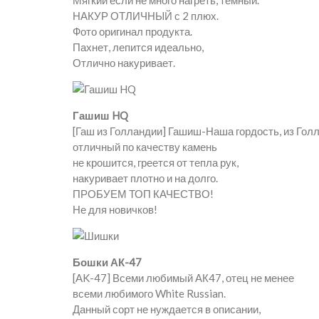
Мягкий если не много нагреть, темный.
НАКУР ОТЛИЧНЫЙ с 2 плюх.
Фото оригинал продукта.
Пахнет, лепится идеально,
Отлично накуривает.
Гашиш HQ
[Гаш из Голландии] Гашиш-Наша гордость, из Гол
отличный по качеству камень
не крошится, греется от тепла рук,
накуривает плотно и на долго.
ПРОБУЕМ ТОП КАЧЕСТВО!
Не для новичков!
Бошки АК-47
[AK-47] Всеми любимый АК47, отец не менее
всеми любимого White Russian.
Данный сорт не нуждается в описании,