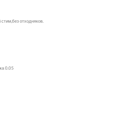
 стим,без отходняков.
ка 0.05