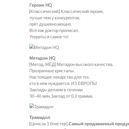
Героин HQ
[Классический] Классический героин,
лучше чем у конкурентов,
прёт душевно,мощно.
Всё как доктор прописал.
Угериться самое то!
Метадон HQ
[Метод, МЁД] Метадон высокого качества.
Прозрачные кристалы.
Настоящее лекарство для тех,
кто в нем нуждается. ИЗ ЕВРОПЫ
Заклады делаем в течении
30-40 мин.Заклад от 0.2 грамма.
Трамадол
[Цена за 1 блистер]
Самый продаваемый проду