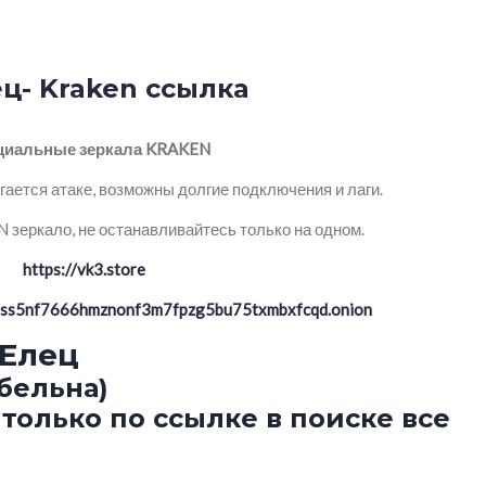
ц- Kraken ссылка
иальные зеркала KRAKEN
ается атаке, возможны долгие подключения и лаги.
зеркало, не останавливайтесь только на одном.
https://vk3.store
ptss5nf7666hmznonf3m7fpzg5bu75txmbxfcqd.onion
 Елец
бельна)
только по ссылке в поиске все