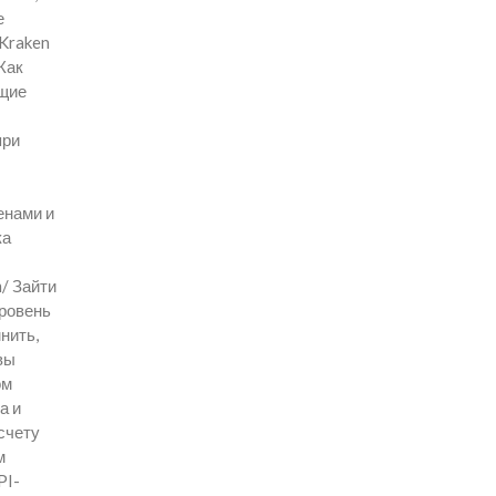
е
 Kraken
Как
ющие
при
енами и
ка
/ Зайти
уровень
нить,
вы
ом
а и
 счету
м
PI-