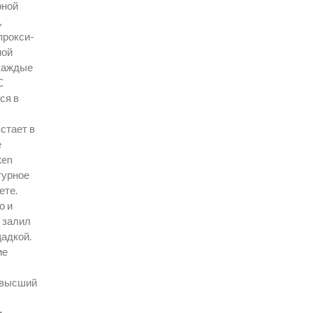
рной
,
прокси-
ной
 каждые
C
ся в
стает в
е
ken
турное
ете.
о и
, залил
щадкой.
ие
аивысший