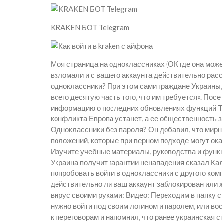
KRAKEN БОТ Telegram
Моя страница на одноклассниках (ОК где она може
взломали и с вашего аккаунта действительно расс
одноклассники? При этом сами граждане Украины, 
всего десятую часть того, что им требуется». По
информацию о последних обновлениях функций Tea
конфликта Европа устанет, а ее общественность з
Одноклассники без пароля? Он добавил, что мир
положений, которые при верном подходе могут ок
Изучите учебные материалы, руководства и функции
Украина получит гарантии ненападения сказал Ка
попробовать войти в одноклассники с другого ком
действительно ли ваш аккаунт заблокирован или 
вирус своими руками: Видео: Переходим в папку с
нужно войти под своим логином и паролем, или вос
к переговорам и напомнил, что ранее украинская