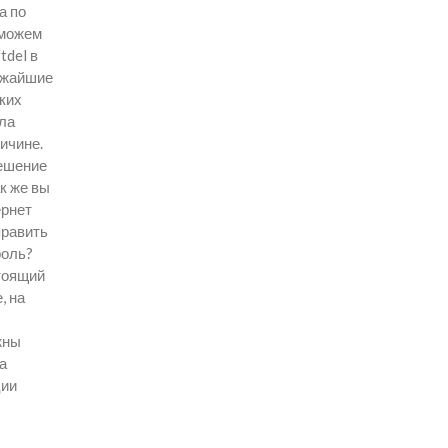
а по
оможем
tdel в
лижайшие
ких
ала
ричине.
решение
к же вы
ернет
править
роль?
тоящий
, на
жны
а
ции