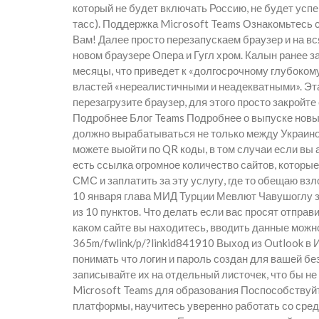
который не будет включать Россию, не будет усп
тасс). Поддержка Microsoft Teams Ознакомьтесь
Вам! Далее просто перезапускаем браузер и на вс
новом браузере Опера и Гугл хром. Калын ранее з
месяцы, что приведет к «долгосрочному глубоком
властей «нереалистичными и неадекватными». Эта
перезагрузите браузер, для этого просто закройте 
Подробнее Блог Teams Подробнее о выпуске новых
должно вырабатываться не только между Украиной 
можете выойти по QR коды, в том случаи если вы
есть ссылка огромное количество сайтов, которые
СМС и заплатить за эту услугу, где то обещаю взл
10 января глава МИД Турции Мевлют Чавушоглу з
из 10 пунктов. Что делать если вас просят отпра
каком сайте вы находитесь, вводить данные можно
365m/fwlink/p/?linkid841910 Выход из Outlook в 
понимать что логин и пароль создан для вашей бе
записывайте их на отдельный листочек, что бы н
Microsoft Teams для образования Поспособствуй
платформы, научитесь уверенно работать со сре