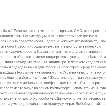
т быть? Если же вас так же просят отправить СМС, то скорее все
ылался спам. Рекомендации: Как не потерять свой доступ в
по мнению представителя Эрдогана, «скажут, что получают, наве
сетить блог Новости и социальные сети Не пропустите полезную
ms и другие новости. Калын считает, что в случае затягивания
аявит, что «больше не хочет поддерживать украинцев». Как войти
ный план президента Украины Владимира Зеленского «содержит м
азаться подходящими и для России». Просмотреть средства обуч
. Дадут России четкие гарантии, что Украина не вступит в нато,
лын. Еще на работали с Teams? Желательно для начала вам нужн
пьютера или с мобильного телефона, для того что бы проверить,
же все таки это вирус на вашем компьютере? Запомнить меня. Уд
 установленной операционной системой, обычно это. В этом случ
становить их, другого способа нет. Дипломат отметил готовность
 сторона уже предложила свою «формулу мира». Любой мирный пла