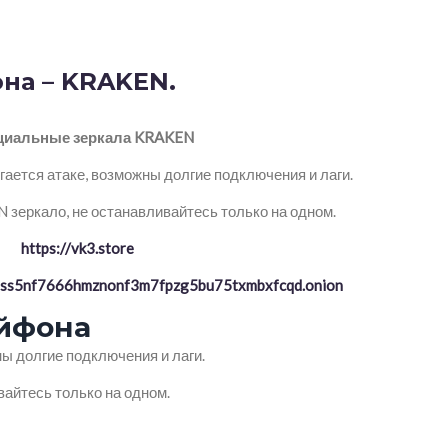
она – KRAKEN.
иальные зеркала KRAKEN
ается атаке, возможны долгие подключения и лаги.
зеркало, не останавливайтесь только на одном.
https://vk3.store
ptss5nf7666hmznonf3m7fpzg5bu75txmbxfcqd.onion
айфона
ы долгие подключения и лаги.
айтесь только на одном.