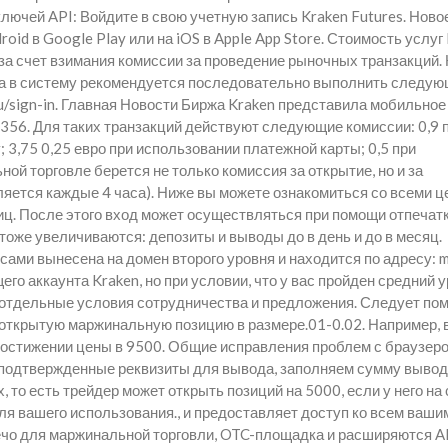
лючей API: Войдите в свою учетную запись Kraken Futures. Ново
oid в Google Play или на iOS в Apple App Store. Стоимость услуг
а счет взимания комиссии за проведение рыночных транзакций. 
ода в систему рекомендуется последовательно выполнить следу
u/sign-in. Главная Новости Биржа Kraken представила мобильное
1356. Для таких транзакций действуют следующие комиссии: 0,9 
 3,75 0,25 евро при использовании платежной карты; 0,5 при
ой торговле берется не только комиссия за открытие, но и за
яется каждые 4 часа). Ниже вы можете ознакомиться со всеми ц
иц. После этого вход может осуществляться при помощи отпечат
тоже увеличиваются: депозиты и выводы до в день и до в месяц.
ами вынесена на домен второго уровня и находится по адресу: m
о аккаунта Kraken, но при условии, что у вас пройден средний 
отдельные условия сотрудничества и предложения. Следует пом
а открытую маржинальную позицию в размере.01-0.02. Например, 
и достижении цены в 9500. Общие исправления проблем с браузер
подтвержденные реквизиты для вывода, заполняем сумму вывод
, то есть трейдер может открыть позиций на 5000, если у него на
ля вашего использования., и предоставляет доступ ко всем ваши
чо для маржинальной торговли, OTC-площадка и расширяются A