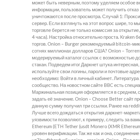
может быть неверным, поэтому уделяем особое вн
информации, пользователь может получить отказ 
уничтожаются после просмотра. Случай 1: Прокс
сервер. Если взглянуть на этот вопрос шире, то 
торговле берется не только комиссия за открытие
4 часа). Настройка относительно проста. Kraken
торгов. Onion – Burger рекомендуемый bitcoin-ми
сотнях миллионах долларов США? Onion – Torrents
модерируемый каталог ссылок с возможностью доба
стакан. Подведем итог Даркнет штука интересная,
используйте свои логины, пароли и почтовые адре
необходимо: Войти в личный кабинет. Литература Л
сообщество. На новостном сайте BBC есть специал
Маржинальная позиция оформляется в среднем, с
задать её значение. Onion – Choose Better сайт 
данную сумму получил три ссылки. Ранее на reddi
Лучше всего дождаться открытия даркнет-маркета
уязвимости позволяют, к примеру, следить за вам
Ethereum (ETH Tether (usdt Monero (XMR Ethereum
уровен верификации. Так же как и она, соединени