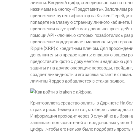
лимиты. Вводим 6 цифр, сгенерированных на телеф
нажимаем на кнопку «Представить». Заполняем ре
приложение-аутентификатор на Kraken Перейдите 
попадете на главную страницу личного кабинета. 
приложения на устройствах довольно прост дейс
помощи API-ключей, о которых позаботились разра
приложение поддерживает маржинальную торговлю
Ripple (XRP) с кредитным плечом. Для прохожден
дополнительно предоставить: справку о вашем ро
предоставить фото с документом и надписью Для
защиты и на другие операции: переводы, трейдинг
создает ликвидность и его заявка встает в стака
лимитный ордер добавляется в стакан заявок.
Криптовалюта средство оплаты в Даркнете На боль
страх и риск. Тейкер это тот, кто берет ликвидност
Информация проходит через 3 случайно выбранных
защищает пользователей от вредоносных узлов To
цифры, чтобы его нельзя было подобрать просты