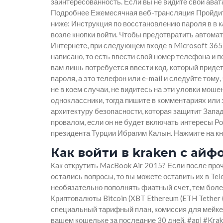
заинтересованность. Если вы не видите свой ават
Подробнее Ежемесячная веб-трансляция Пройдите
ниже: Инструкция по восстановлению пароля в в 
возле кнопки войти. Чтобы предотвратить автома
Интернете, при следующем входе в Microsoft 365 
написано, то есть ввести свой номер телефона и п
вам лишь потребуется ввести код, который придет
пароля, а это телефон или e-mail и следуйте тому
не в коем случаи, не видитесь на эти уловки моше
одноклассники, тогда пишите в комментариях или
архитектуру безопасности, которая защитит Запад
провалом, если он не будет включать интересы 
президента Турции Ибрагим Калын. Нажмите на кн
Как войти в kraken с ай
Как открутить MacBook Air 2015? Если после проч
остались вопросы, то вы можете оставить их в Te
необязательно пополнять фиатный счет, тем боле
Криптовалюты Bitcoin (XBT Ethereum (ETH Tether 
специальный тарифный план, комиссия для мейкер
вашем кошельке за последние 30 дней. #api #Kr