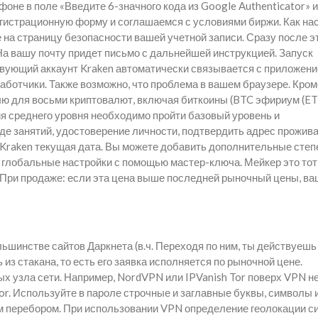
оне в поле «Введите 6-значного кода из Google Authenticator» и
гистрационную форму и соглашаемся с условиями биржи. Как на
на страницу безопасности вашей учетной записи. Сразу после э
На вашу почту придет письмо с дальнейшей инструкцией. Запуск
твующий аккаунт Kraken автоматически связывается с приложени
ботчики. Также возможно, что проблема в вашем браузере. Кроме
 для восьми криптовалют, включая биткоины (BTC эфириум (ET
ия среднего уровня необходимо пройти базовый уровень и
де занятий, удостоверение личности, подтвердить адрес прожива
 Kraken текущая дата. Вы можете добавить дополнительные степ
, глобальные настройки с помощью мастер-ключа. Мейкер это тот,
н. При продаже: если эта цена выше последней рыночный цены, ва
шинстве сайтов Даркнета (в.ч. Переходя по ним, ты действуешь
ь из стакана, то есть его заявка исполняется по рыночной цене.
 узла сети. Например, NordVPN или IPVanish Tor поверх VPN н
r. Используйте в пароле строчные и заглавные буквы, символы 
м перебором. При использовании VPN определение геолокации с