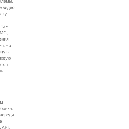
екламы.
е видео
ылку
 там
СМС,
ления
ия. Но
ицу в
 новую
ется
ль
ам
банка.
очереди
а
 API,