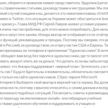
ешен, обернется провалом заявил представитель Эрдогана (цитат
 со справочными статьями, руководствами и инструкциями. Мы п
який случай очищаем кэш, делается это нажатием клавиш ctrlshif
аявил в Twitter, что ситуация на Украине может обостриться в б
у кризису». Глава МИД РФ Сергей Лавров назвал условия украинс
 очень частая проблема, для этого можно попробовать: Для нач
его и запустите заново. Иногда аватар не отображается по этой п
 функций, рекомендациях и трендах. Поэтому мы говорим, что 
и Россией, ее руководством, но и при участии США и Европы. Та
 авторизованы на телефоне в приложении “Одноклассники”. В инт
 обещают вам вход без пароля в одноклассники, где то просят от
омать аккаунт опять же за деньги. Что делать если мы забыли па
аявил, что Анкара поддерживает «мирный план» Зеленского, сос
вить смс? Будьте бдительны и внимательны, обязательно смотрите
 только на сайте одноклассников. Сброс пароля Microsoft
Интернете Выберите свой аватар в верхней части экрана. Вы дол
зопасности, поэтому серьезно относитесь к своим данным и всегд
е возникало подобных ситуаций. Посмотреть советы и рекоменда
те переходу на инклюзивные онлайн- или гибридные учебные
дствами удаленного обучения и поддерживать в учащихся