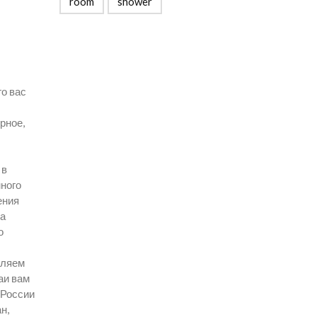
room
shower
го вас
рное,
 в
ного
ения
 а
о
аляем
аи вам
 России
н,