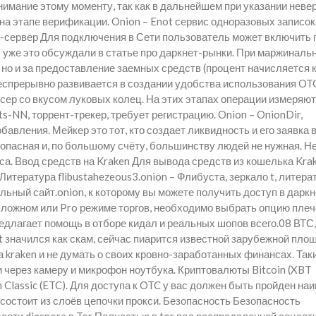
имание этому моменту, так как в дальнейшем при указании неве
на этапе верификации. Onion – Enot сервис одноразовых записок
и-сервер Для подключения в Сети пользователь может включить 
мы уже это обсуждали в статье про даркнет-рынки. При маржиналь
, но и за предоставление заемных средств (процент начисляется
 беспрерывно развивается в создании удобства использования OT
ксер со вкусом луковых колец. На этих этапах операции измеряют
-NN, торрент-трекер, требует регистрацию. Onion – OnionDir,
вления. Мейкер это тот, кто создает ликвидность и его заявка в
 опасная и, по большому счёту, большинству людей не нужная. Н
са. Ввод средств на Kraken Для вывода средств из кошелька Kra
итература flibustahezeous3.onion – Флибуста, зеркало t, литера
ьный сайт.onion, к которому вы можете получить доступ в даркн
ложном или Pro режиме торгов, необходимо выбрать опцию плеч
предлагает помощь в отборе кидал и реальных шопов всего.08 ВТС
t значился как скам, сейчас пиарится известной зарубежной пло
 kraken и не думать о своих кровно-заработанных финансах. Так
и через камеру и микрофон ноутбука. Криптовалюты Bitcoin (XBT
 Classic (ETC). Для доступа к OTC у вас должен быть пройден н
е состоит из слоёв цепочки прокси. Безопасность Безопасность