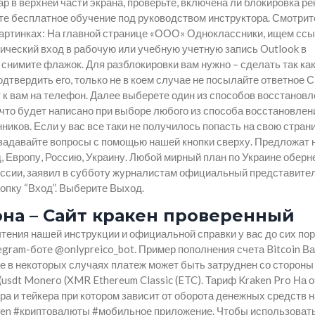
ар в верхней части экрана, проверьте, включена ли блокировка р
 бесплатное обучение под руководством инструктора. Смотрит
картинках: На главной странице «ООО» Одноклассники, ищем сс
тический вход в рабочую или учебную учетную запись Outlook в
снимите флажок. Для разблокировки вам нужно – сделать так как
одтвердить его, только не в коем случае не посылайте ответное 
 к вам на телефон. Далее выберете один из способов восстанов
, что будет написано при выборе любого из способа восстановлен
нников. Если у вас все таки не получилось попасть на свою стран
 задавайте вопросы с помощью нашей кнопки сверху. Предложат
, Европу, Россию, Украину. Любой мирный план по Украине оберн
России, заявил в субботу журналистам официальный представите
опку “Вход”. Выберите Выход.
фона – Сайт кракен проверенный
тения нашей инструкции и официальной справки у вас до сих пор
legram-боте @onlypreico_bot. Пример пополнения счета Bitcoin В
е в некоторых случаях платеж может быть затруднен со стороны 
(usdt Monero (XMR Ethereum Classic (ETC). Тариф Kraken Pro На 
а и тейкера при котором зависит от оборота денежных средств н
aken #криптовалюты #мобильное приложение. Чтобы использовать