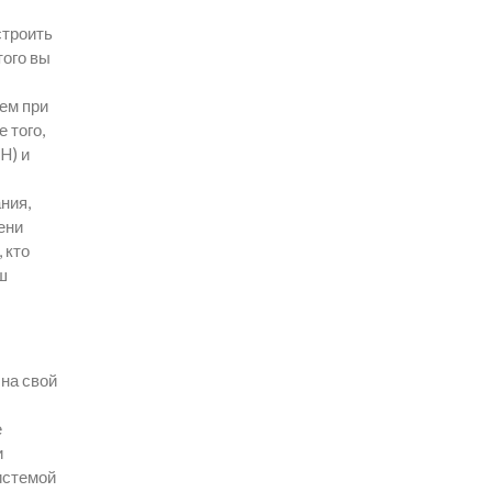
строить
того вы
ем при
 того,
H) и
ния,
ени
 кто
ш
 на свой
е
и
истемой