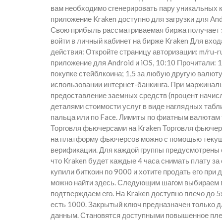
вам необходимо сгенерировать пару уникальных к
приложение Kraken доступно для загрузки для Andr
Свою прибыль рассматриваемая биржа получает з
войти в личный кабинет на бирже Kraken Для вх
действия: Откройте страницу авторизации: m/ru-r
приложение для Android и iOS, 10:10 Прочитали: 
покупке стейблкоина; 1,5 за любую другую валюту;
использовании интернет-банкинга. При маржинальн
предоставление заемных средств (процент начисл
деталями стоимости услуг в виде наглядных табл
пальца или по Face. Лимиты по фиатным валютам 
Торговля фьючерсами на Kraken Торговля фьючерс
на платформу фьючерсов можно с помощью текущег
верификации. Для каждой группы предусмотрены 
что Kraken будет каждые 4 часа снимать плату з
купили биткоин по 9000 и хотите продать его пр
можно найти здесь. Следующим шагом выбираем 
подтверждаем его. На Kraken доступно плечо до 5х
есть 1000. Закрытый ключ предназначен только д
данным. Становятся доступными повышенное пле